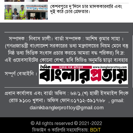
কেশবপুরে দু’দিনে চার মাদককারবারি এবং
দুই কাঠ চোর গ্রেফতার।
তালা থানার ওসি সাখাওয়াত হোসেনের
নেতৃত্বে বিশেষ অভিযানে মাদক কারবারি, ভ্যান
সম্পাদক : নিবাস ঢালী। বার্তা সম্পাদক : আশিষ কুমাৱ সাহা ।
চোর ও সাজাপ্রাপ্ত আসামিসহ ৬ জন আটক।
(গণপ্রজাতন্ত্রী বাংলাদেশ সরকারের তথ্য মন্ত্রণালয়ের নিয়ম মেনে বস্তু
নিষ্ঠ তথ্য ভিত্তিক সংবাদ প্রচার করতে আমরা বদ্ধ পরিকর) বি:দ্র:
তালা উপজেলা আইনশৃঙ্খলা কমিটির সভা
এই ওয়েবসাইটের কোনো লেখা, ছবি ভিডিও অনুমতি ছাড়া ব্যবহার
অনুষ্ঠিত।
সম্পূর্ণ বেআইনি ।
বিলাইছড়িতে সিআর মামলার আসামি
আটক ।
প্রধান কার্যালয় এবং বার্তা অফিস : ৬৪/১,(খ) হাজী ইসমাইল লিংক
রোড ৯১০০ খুলনা। অফিস ফোন:০১৭১২-৩৯১৭৬৮ , gmail:
dainikbanglerprottoy@gmail.com
কয়রায় জরুরী পরিস্থিতিতে লিঙ্গ ভিত্তিক
সহিংসতা প্রতিরোধে এ্যাডভোকেসী সভা।
© All rights reserved © 2021-2022
ডিজাইন ও কারিগরি সহযোগিতায়:
BDiT