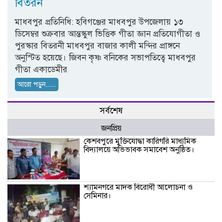
বিতরন
মাধবপুর প্রতিনিধি: হবিগঞ্জের মাধবপুর উপজেলায় ১৩
ডিসেম্বর শুক্রবার আন্তস্কুল ভিত্তিক গীতা জ্ঞান প্রতিযোগীতা ও
পুরস্কার বিতরনী মাধবপুর বাজার কালী মন্দির প্রাঙ্গনে
অনুস্টিত হয়েছে। জিবন কৃষ্ণ বনিকের সভাপতিত্বে মাধবপুর
গীতা একাডেমীর
আরো পড়ুন.......
সর্বশেষ
জনপ্রিয়
কেশবপুরে মুক্তিযোদ্ধা কারিগরি মাধ্যমিক
বিদ্যালয়ে অভিভাবক সমাবেশ অনুষ্ঠিত।
শ্যামনগরে মাদক বিরোধী আলোচনা ও
সেমিনার।