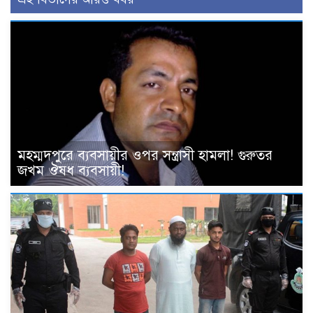
মহম্মদপুরে ব্যবসায়ীর ওপর সন্ত্রাসী হামলা! গুরুতর
জখম ঔষধ ব্যবসায়ী!