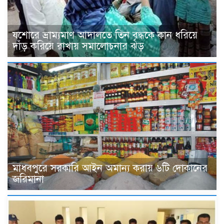
যশোরে ভ্রাম্যমাণ আদালতে তিন বৃদ্ধকে কান ধরিয়ে
দাঁড় করিয়ে রাখায় সমালোচনার ঝড়
মাধবপুরে সরকারি আইন অমান্য করায় ৬টি দোকানের
জরিমানা