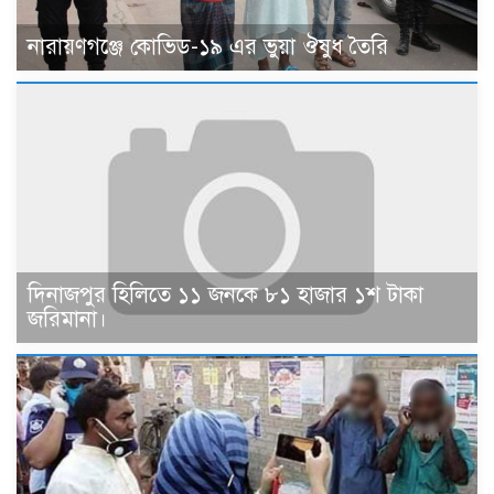
নারায়ণগঞ্জে কোভিড-১৯ এর ভুয়া ঔষুধ তৈরি
দিনাজপুর হিলিতে ১১ জনকে ৮১ হাজার ১শ টাকা
জরিমানা।