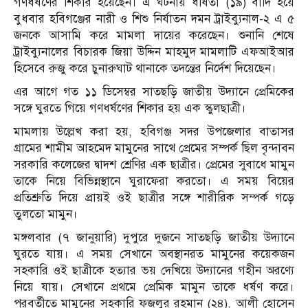
গণধর্ষণের শিকার হয়েছেন। এ ঘটনায় ধর্ষিতা (১৯) বাদি হয়ে
বুধবার হবিগঞ্জের নারী ও শিশু নির্যাতন দমন ট্রাইব্যুনাল-২ এ ৫
জনকে আসামি করে মামলা দায়ের করেছেন। শুনানি শেষে
ট্রাইব্যুনালের বিচারক জিয়া উদ্দিন মাহমুদ মামলাটি এফআইআর
হিসেবে রুজু করে চুনারুঘাট থানাকে তদন্তের নির্দেশ দিয়েছেন।
এর আগে গত ১১ ডিসেম্বর সাতছড়ি জাতীয় উদ্যানে প্রেমিকের
সঙ্গে ঘুরতে গিয়ে গণধর্ষণের শিকার হয় এক স্কুলছাত্রী।
মামলায় উল্লেখ করা হয়, হবিগঞ্জ সদর উপজেলার বাতাসর
গ্রামের শামীম আহমেদ মামুনের সাথে প্রেমের সম্পর্ক ছিল বৃন্দাবন
সরকারি কলেজের দ্বাদশ শ্রেণির এক ছাত্রীর। প্রেমের সুবাধে মামুন
তাকে নিয়ে বিভিন্নস্থানে ঘুরাফেরা করতো। এ সময় বিয়ের
প্রতিশ্রুতি দিয়ে প্রায়ই ওই ছাত্রীর সঙ্গে শারীরিক সম্পর্ক গড়ে
তুলতো মামুন।
মঙ্গলবার (৭ জানুয়ারি) দুপুরে দুজনে সাতছড়ি জাতীয় উদ্যানে
ঘুরতে যায়। এ সময় সেখানে অবস্থানরত মামুনের কয়েকজন
সহকারি ওই ছাত্রীকে হত্যার ভয় দেখিয়ে উদ্যানের গহীন অরণ্যে
নিয়ে যায়। সেখানে প্রথমে প্রেমিক মামুন তাকে ধর্ষণ করে।
পরবর্তীতে মামুনের সহকারি ফজলুর রহমান (২৪), আলী হোসেন