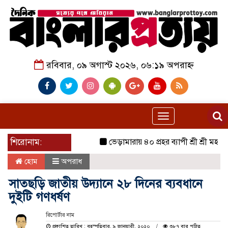
রবিবার, ০৯ অগাস্ট ২০২৬, ০৬:১৯ অপরাহ্ন
Toggle
navigation
শিরোনাম:
ভেড়ামারায় ৪০ প্রহর ব্যাপী শ্রী শ্রী মহানামযজ্ঞ
হোম
অপরাধ
সাতছড়ি জাতীয় উদ্যানে ২৮ দিনের ব্যবধানে
দুইটি গণধর্ষণ
রিপোর্টার নাম
প্রকাশিত তারিখ : বৃহস্পতিবার, ৯ জানুয়ারী, ২০২০
৩৮৭ বার পঠিত