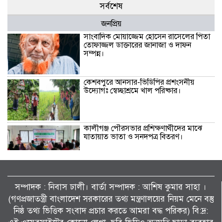
সর্বশেষ
জনপ্রিয়
সাংবাদিক মোয়াজ্জেম হোসেন রাসেলের পিতা
তোফাজ্জল ডাক্তারের জানাজা ও দাফন
সম্পন্ন।
কেশবপুরে আনসার-ভিডিপির প্রশংসনীয়
উদ্যোগঃ স্বেচ্ছাশ্রমে খাল পরিষ্কার।
কালীগঞ্জ পৌরসভার প্রশিক্ষণার্থীদের মাঝে
যাতায়াত ভাতা ও সনদপত্র বিতরণ।
কেশবপুর (অসকস)-এর উদ্যোগে বৃক্ষরোপণ
কর্মসূচি-২০২৬ পালন।
সম্পাদক : নিবাস ঢালী। বার্তা সম্পাদক : আশিষ কুমাৱ সাহা ।
(গণপ্রজাতন্ত্রী বাংলাদেশ সরকারের তথ্য মন্ত্রণালয়ের নিয়ম মেনে বস্তু
নিষ্ঠ তথ্য ভিত্তিক সংবাদ প্রচার করতে আমরা বদ্ধ পরিকর) বি:দ্র:
মাদকের সাথে জড়িত ব্যাক্তিদের কোন প্রকার
ছাড় নেই, নেওয়া হবে কঠোর ব্যবস্থা