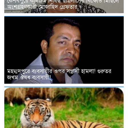
কেশবপুরে কার্যক্রম নিষিদ্ধ ছাত্রলীগের বিক্ষোভ মিছিলে
অংশগ্রহণকারী মোজাহিদ গ্রেফতার ।
মহম্মদপুরে ব্যবসায়ীর ওপর সন্ত্রাসী হামলা! গুরুতর
জখম ঔষধ ব্যবসায়ী!