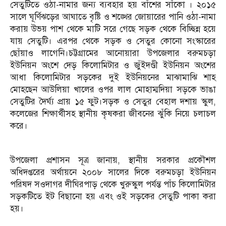
সেতুটিতে ওঠা-নামার জন্য ব্যবহার হয় বাঁশের সাঁকো । ২০১৫
সালে ঘূর্ণিঝড়ের আঘাতে বৃষ্টি ও শঙ্খের জোয়ারের পানি ওঠা-নামা
করায় উভয় পাশ থেকে মাটি সরে গেছে সড়ক থেকে বিচ্ছিন্ন হয়ে
যায় সেতুটি। এরপর থেকে সড়ক ও সেতুর কোনো সংস্কারের
ছোঁয়াও লাগেনি।চট্টগ্রামের আনোয়ারা উপজেলার বরুমচড়া
ইউনিয়ন অংশে দেড় কিলোমিটার ও জুঁইদণ্ডী ইউনিয়ন অংশের
আধা কিলোমিটার সড়কের দুই ইউনিয়নের মাঝামাঝি শাহ
মোহছেন আউলিয়া খালের ওপর লাল মোহাম্মদিয়া সড়কে ভাঙা
সেতুটির দৈর্ঘ্য প্রায় ১৫ ফুট।সড়ক ও সেতুর বেহাল দশায় স্কুল,
কলেজের শিক্ষার্থীসহ স্থানীয় কৃষকরা জীবনের ঝুঁকি নিয়ে চলাচল
করে।
উপজেলা প্রশাসন সূত্র জানায়, স্থানীয় সরকার প্রকৌশল
অধিদপ্তরের অর্থায়নে ২০০৮ সালের দিকে বরুমচড়া ইউনিয়ন
পরিষদ সওদাগর দীঘিরপাড় থেকে খুরুস্কুল পর্যন্ত পাঁচ কিলোমিটার
সড়কটিতে ইট বিছানো হয় এবং ওই সড়কের সেতুটি পাকা করা
হয়।