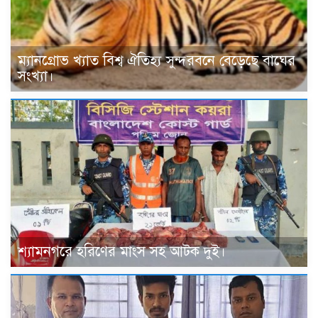
ম্যানগ্রোভ খ্যাত বিশ্ব ঐতিহ্য সুন্দরবনে বেড়েছে বাঘের
সংখ্যা।
শ্যামনগরে হরিণের মাংস সহ আটক দুই।