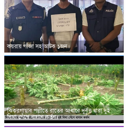
কয়রায় গাঁজা সহ আটক ১জন।
ঝিকরগাছার পল্লীতে রাতের আধারে দুর্বৃত্ত দ্বারা দুই
বিঘা পেঁপে বাগান কর্তন।