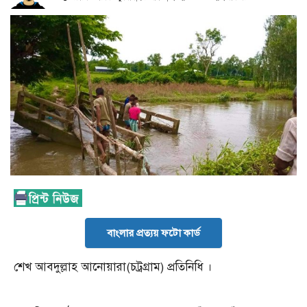
বাংলার প্রত্যয় ফটো কার্ড
শেখ আবদুল্লাহ আনোয়ারা(চট্রগ্রাম) প্রতিনিধি ।