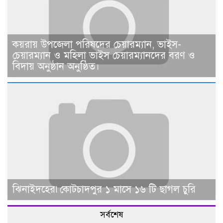
কয়রায় উপজেলা পরিষদের চেয়ারম্যান, ভাইস-
চেয়ারম্যান ও মহিলা ভাইস চেয়ারম্যানদের বরণ ও
বিদায় অনুষ্ঠান অনুষ্ঠিত।
ঝিনাইদহের৷কোটচাদপুর ১ মাসে ১৬ টি ছাগল চুরি
সর্বশেষ