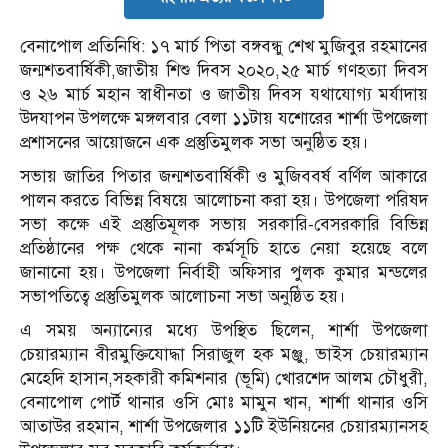
বেনাপোল প্রতিনিধি: ১৭ মার্চ পিতা বঙ্গবন্ধু শেখ মুজিবুর রহমানের
জন্মশতবার্ষিকী,জাতীয় শিশু দিবস ২০২০,২৫ মার্চ গণহত্যা দিবস
ও ২৬ মার্চ মহান স্বাধীনতা ও জাতীয় দিবস যথাযোগ্য মর্যাদায়
উদযাপন উপলক্ষে মঙ্গলবার বেলা ১১টায় যশোরের শার্শা উপজেলা
প্রশাসনের আয়োজনে এক প্রস্তুতিমুলক সভা অনুষ্ঠিত হয়।
সভায় জাতির পিতার জন্মশতবার্ষিকী ও মুজিববর্ষ বর্ণিল আকারে
পালন করতে বিভিন্ন বিষয়ে আলোচনা করা হয়। উপজেলা পরিষদ
সভা কক্ষে এই প্রস্তুতিমূলক সভায় সরকারি-বেসরকারি বিভিন্ন
প্রতিষ্ঠানের পক্ষ থেকে নানা কর্মসূচি হাতে নেয়া হয়েছে বলে
জানানো হয়। উপজেলা নির্বাহী অফিসার পুলক কুমার মন্ডলের
সভাপতিত্বে প্রস্তুতিমুলক আলোচনা সভা অনুষ্ঠিত হয়।
এ সময় অন্যান্যের মধ্যে উপস্থিত ছিলেন, শার্শা উপজেলা
চেয়ারম্যান বীরমুক্তিযোদ্ধা সিরাজুল হক মঞ্জু, ভাইস চেয়ারম্যান
মেহেদি হাসান,সহকারী কমিশনার (ভূমি) খোরশেদ আলম চৌধুরী,
বেনাপোল পোর্ট থানার ওসি মোঃ মামুন খান, শার্শা থানার ওসি
আতাউর রহমান, শার্শা উপজেলার ১১টি ইউনিয়নের চেয়ারম্যানসহ