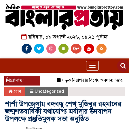
রবিবার, ০৯ অগাস্ট ২০২৬, ০৯:২১ পূর্বাহ্ন
Toggle
navigation
শিরোনাম:
সড়ক নিরাপত্তায় বিশেষ অবদান: ‘জাহানারা ক
হোম
Uncategorized
শার্শা উপজেলায় বঙ্গবন্ধু শেখ মুজিবুর রহমানের
জন্মশতবার্ষিকী যথাযোগ্য মর্যাদায় উদযাপন
উপলক্ষে প্রস্তুতিমুলক সভা অনুষ্ঠিত