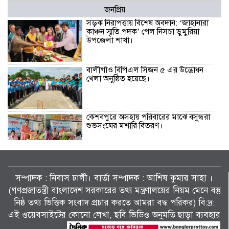
জনপ্রিয়
সড়ক নিরাপত্তায় বিশেষ অবদান: ‘জাহানারা
কাঞ্চন স্মৃতি পদক’ পেল নিসচা ডুমুরিয়া
উপজেলা শাখা।
বালীগাঁও বিপিএল সিজন ৫ এর উদ্ভোধন
খেলা অনুষ্ঠিত হয়েছে।
কেশবপুরে অসহায় পরিবারের মাঝে বসুন্ধরা
শুভসংঘের মশারি বিতরণ।
কেশবপুরে কৃষকের ধানের চারা রোপণ করে
দিলেন আনসার-ভিডিপির সদস্যরা।
সম্পাদক : নিবাস ঢালী। বার্তা সম্পাদক : আশিষ কুমাৱ সাহা ।
(গণপ্রজাতন্ত্রী বাংলাদেশ সরকারের তথ্য মন্ত্রণালয়ের নিয়ম মেনে বস্তু
সাংবাদিক মোয়াজ্জেম হোসেন রাসেলের পিতা
নিষ্ঠ তথ্য ভিত্তিক সংবাদ প্রচার করতে আমরা বদ্ধ পরিকর) বি:দ্র:
তোফাজ্জল ডাক্তারের জানাজা ও দাফন
এই ওয়েবসাইটের কোনো লেখা, ছবি ভিডিও অনুমতি ছাড়া ব্যবহার
সম্পন্ন।