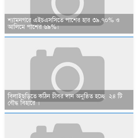
শ্যামনগরে এইচএসসিতে পাশের হার ৩৯.৭০% ও
আলিমে পাশের ৬৯%।
বিলাইছড়িতে কঠিন চীবর দান অনুষ্ঠিত হচ্ছে ২৪ টি
বৌদ্ধ বিহারে ।