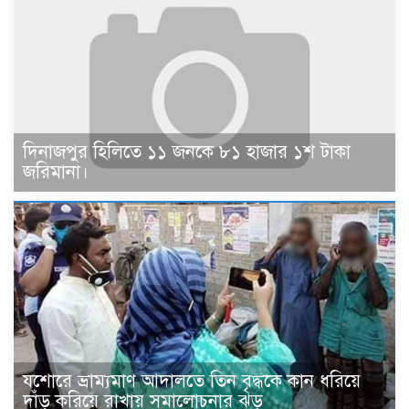
দিনাজপুর হিলিতে ১১ জনকে ৮১ হাজার ১শ টাকা
জরিমানা।
যশোরে ভ্রাম্যমাণ আদালতে তিন বৃদ্ধকে কান ধরিয়ে
দাঁড় করিয়ে রাখায় সমালোচনার ঝড়