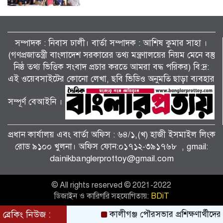
বিলাইছড়িতে বন্যাদুর্গতদের পাশে ব্র্যাক।
সম্পাদক : নিবাস ঢালী। বার্তা সম্পাদক : আশিষ কুমাৱ সাহা ।
(গণপ্রজাতন্ত্রী বাংলাদেশ সরকারের তথ্য মন্ত্রণালয়ের নিয়ম মেনে বস্তু
নিষ্ঠ তথ্য ভিত্তিক সংবাদ প্রচার করতে আমরা বদ্ধ পরিকর) বি:দ্র:
জুলাই গণঅভ্যুত্থানের দ্বিতীয় বর্ষপূর্তি উপলক্ষে
শ্যামনগরে জামায়াতের গণমিছিল ও বিক্ষোভ
এই ওয়েবসাইটের কোনো লেখা, ছবি ভিডিও অনুমতি ছাড়া ব্যবহার
সমাবেশ।
সম্পূর্ণ বেআইনি ।
পাটকেলঘাটায় বিশেষ অভিযানে ৪ পিস
ইয়াবাসহ মাদক মামলার আসামি গ্রেপ্তার।
প্রধান কার্যালয় এবং বার্তা অফিস : ৬৪/১,(খ) হাজী ইসমাইল লিংক
রোড ৯১০০ খুলনা। অফিস ফোন:০১৭১২-৩৯১৭৬৮ , gmail:
dainikbanglerprottoy@gmail.com
তালায় জামায়াতের বিশাল গণমিছিল, ‘জুলাই
সনদ’ দ্রুত বাস্তবায়নের দাবি।
© All rights reserved © 2021-2022
ডিজাইন ও কারিগরি সহযোগিতায়:
BDiT
কালীগঞ্জে জুলাই গণঅভ্যুত্থান দিবসের গণ
ব্রেকিং নিউজ :
কালীগঞ্জ পৌরসভার প্রশিক্ষণার্থীদের ম
মিছিল আলোচনা সভা ও দোয়া মাহফিল