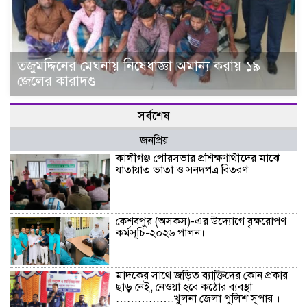
তজুমদ্দিনের মেঘনায় নিষেধাজ্ঞা অমান্য করায় ১৯
জেলের কারাদণ্ড
সর্বশেষ
জনপ্রিয়
কালীগঞ্জ পৌরসভার প্রশিক্ষণার্থীদের মাঝে
যাতায়াত ভাতা ও সনদপত্র বিতরণ।
কেশবপুর (অসকস)-এর উদ্যোগে বৃক্ষরোপণ
কর্মসূচি-২০২৬ পালন।
মাদকের সাথে জড়িত ব্যাক্তিদের কোন প্রকার
ছাড় নেই, নেওয়া হবে কঠোর ব্যবস্থা
…………….খুলনা জেলা পুলিশ সুপার ।