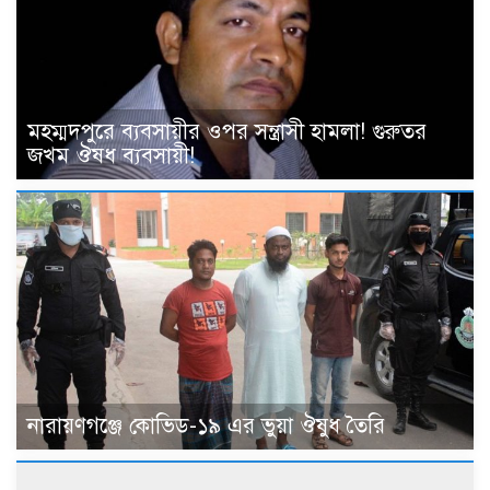
মহম্মদপুরে ব্যবসায়ীর ওপর সন্ত্রাসী হামলা! গুরুতর
জখম ঔষধ ব্যবসায়ী!
নারায়ণগঞ্জে কোভিড-১৯ এর ভুয়া ঔষুধ তৈরি