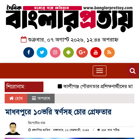
শুক্রবার, ০৭ অগাস্ট ২০২৬, ১২:৪৪ অপরাহ্ন
Toggle
navigation
শিরোনাম:
কালীগঞ্জ পৌরসভার প্রশিক্ষণার্থীদের মাঝে যা
হোম
অপরাধ
মাধবপুরে ১০ভরি স্বর্ণসহ চোর গ্রেফতার
রিপোর্টার নাম
প্রকাশিত তারিখ : মঙ্গলবার, ১২ ফেব্রুয়ারী, ২০১৯
২৯৫ বার পঠিত