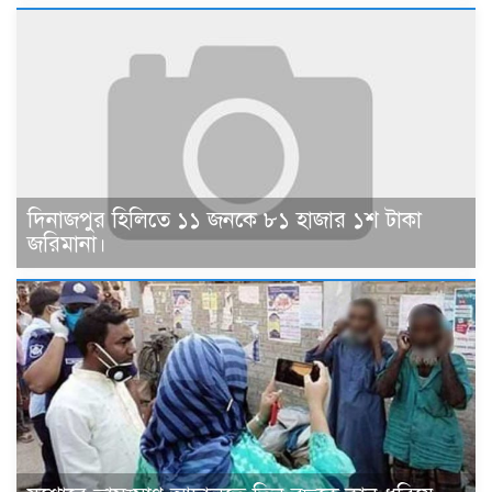
দিনাজপুর হিলিতে ১১ জনকে ৮১ হাজার ১শ টাকা
জরিমানা।