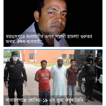
মহম্মদপুরে ব্যবসায়ীর ওপর সন্ত্রাসী হামলা! গুরুতর
জখম ঔষধ ব্যবসায়ী!
নারায়ণগঞ্জে কোভিড-১৯ এর ভুয়া ঔষুধ তৈরি