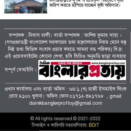
বিলাইছড়িতে দুর্গম ও প্রতিকূল পরিবেশে কৃষি
জরিপ করতে হাঁপিয়ে যাচ্ছেন কৃষি অফিসার।
কয়রায় আন্তর্জাতিক আদিবাসী দিবস পালিত।
সম্পাদক : নিবাস ঢালী। বার্তা সম্পাদক : আশিষ কুমাৱ সাহা ।
(গণপ্রজাতন্ত্রী বাংলাদেশ সরকারের তথ্য মন্ত্রণালয়ের নিয়ম মেনে বস্তু
নিষ্ঠ তথ্য ভিত্তিক সংবাদ প্রচার করতে আমরা বদ্ধ পরিকর) বি:দ্র:
সড়ক নিরাপত্তায় বিশেষ অবদান: ‘জাহানারা
এই ওয়েবসাইটের কোনো লেখা, ছবি ভিডিও অনুমতি ছাড়া ব্যবহার
কাঞ্চন স্মৃতি পদক’ পেল নিসচা ডুমুরিয়া
উপজেলা শাখা।
সম্পূর্ণ বেআইনি ।
বালীগাঁও বিপিএল সিজন ৫ এর উদ্ভোধন
খেলা অনুষ্ঠিত হয়েছে।
প্রধান কার্যালয় এবং বার্তা অফিস : ৬৪/১,(খ) হাজী ইসমাইল লিংক
রোড ৯১০০ খুলনা। অফিস ফোন:০১৭১২-৩৯১৭৬৮ , gmail:
dainikbanglerprottoy@gmail.com
কেশবপুরে অসহায় পরিবারের মাঝে বসুন্ধরা
শুভসংঘের মশারি বিতরণ।
© All rights reserved © 2021-2022
ডিজাইন ও কারিগরি সহযোগিতায়:
BDiT