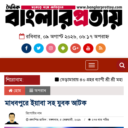
রবিবার, ০৯ অগাস্ট ২০২৬, ০৬:১৭ অপরাহ্ন
Toggle
navigation
শিরোনাম:
ভেড়ামারায় ৪০ প্রহর ব্যাপী শ্রী শ্রী মহানামযজ্ঞ
হোম
অপরাধ
মাধবপুরে ইয়াবা সহ যুবক আটক
রিপোর্টার নাম
প্রকাশিত তারিখ : মঙ্গলবার, ৫ ফেব্রুয়ারী, ২০১৯
২৭৩ বার পঠিত