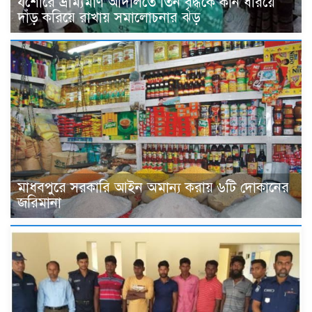
যশোরে ভ্রাম্যমাণ আদালতে তিন বৃদ্ধকে কান ধরিয়ে
দাঁড় করিয়ে রাখায় সমালোচনার ঝড়
মাধবপুরে সরকারি আইন অমান্য করায় ৬টি দোকানের
জরিমানা