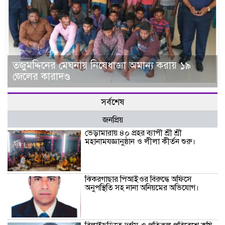
তজুমদ্দিনের মেঘনায় নিষেধাজ্ঞা অমান্য করায় ১৯
জেলের কারাদণ্ড
সর্বশেষ
জনপ্রিয়
ভেড়ামারায় ৪০ প্রহর ব্যাপী শ্রী শ্রী
মহানামযজ্ঞানুষ্ঠান ও লীলা কীর্তন শুরু।
ঝিকরগাছার পিআইওর বিরুদ্ধে অফিসে
অনুপস্থিতি সহ নানা অনিয়মের অভিযোগ।