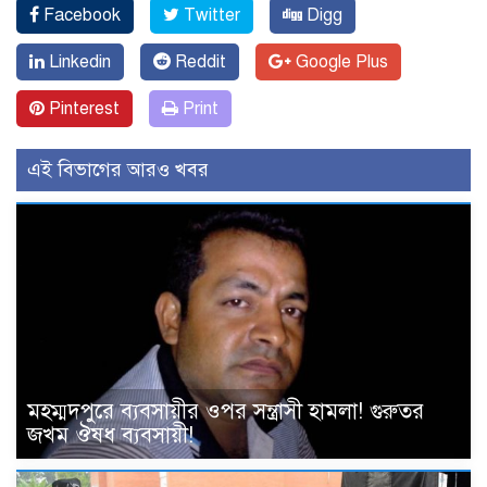
Facebook
Twitter
Digg
Linkedin
Reddit
Google Plus
Pinterest
Print
এই বিভাগের আরও খবর
মহম্মদপুরে ব্যবসায়ীর ওপর সন্ত্রাসী হামলা! গুরুতর
জখম ঔষধ ব্যবসায়ী!