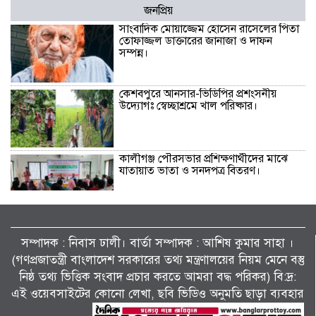
জনপ্রিয়
সাংবাদিক মোয়াজ্জেম হোসেন রাসেলের পিতা
তোফাজ্জল ডাক্তারের জানাজা ও দাফন
সম্পন্ন।
কেশবপুরে আনসার-ভিডিপির প্রশংসনীয়
উদ্যোগঃ স্বেচ্ছাশ্রমে খাল পরিষ্কার।
কালীগঞ্জ পৌরসভার প্রশিক্ষণার্থীদের মাঝে
যাতায়াত ভাতা ও সনদপত্র বিতরণ।
কেশবপুর (অসকস)-এর উদ্যোগে বৃক্ষরোপণ
কর্মসূচি-২০২৬ পালন।
সম্পাদক : নিবাস ঢালী। বার্তা সম্পাদক : আশিষ কুমাৱ সাহা ।
(গণপ্রজাতন্ত্রী বাংলাদেশ সরকারের তথ্য মন্ত্রণালয়ের নিয়ম মেনে বস্তু
নিষ্ঠ তথ্য ভিত্তিক সংবাদ প্রচার করতে আমরা বদ্ধ পরিকর) বি:দ্র:
মাদকের সাথে জড়িত ব্যাক্তিদের কোন প্রকার
ছাড় নেই, নেওয়া হবে কঠোর ব্যবস্থা
এই ওয়েবসাইটের কোনো লেখা, ছবি ভিডিও অনুমতি ছাড়া ব্যবহার
…………….খুলনা জেলা পুলিশ সুপার ।