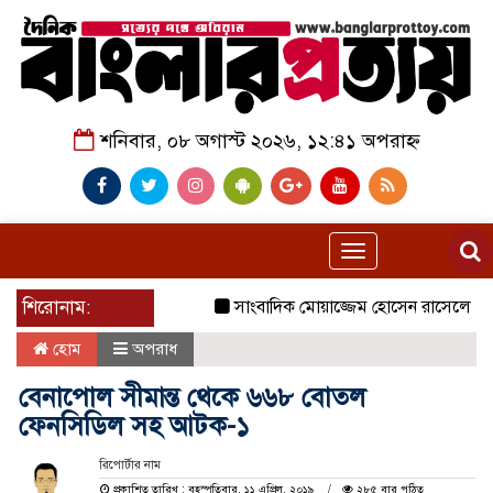
শনিবার, ০৮ অগাস্ট ২০২৬, ১২:৪১ অপরাহ্ন
Toggle
navigation
শিরোনাম:
সাংবাদিক মোয়াজ্জেম হোসেন রাসেলের পিতা ত
হোম
অপরাধ
বেনাপোল সীমান্ত থেকে ৬৬৮ বোতল
ফেনসিডিল সহ আটক-১
রিপোর্টার নাম
প্রকাশিত তারিখ : বৃহস্পতিবার, ১১ এপ্রিল, ২০১৯
২৮৫ বার পঠিত