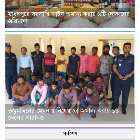
মাধবপুরে সরকারি আইন অমান্য করায় ৬টি দোকানের
জরিমানা
তজুমদ্দিনের মেঘনায় নিষেধাজ্ঞা অমান্য করায় ১৯
জেলের কারাদণ্ড
সর্বশেষ