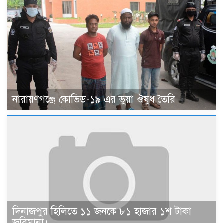
নারায়ণগঞ্জে কোভিড-১৯ এর ভুয়া ঔষুধ তৈরি
দিনাজপুর হিলিতে ১১ জনকে ৮১ হাজার ১শ টাকা
জরিমানা।