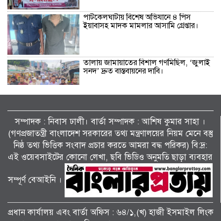
পাটকেলঘাটায় বিশেষ অভিযানে ৪ পিস
ইয়াবাসহ মাদক মামলার আসামি গ্রেপ্তার।
তালায় জামায়াতের বিশাল গণমিছিল, ‘জুলাই
সনদ’ দ্রুত বাস্তবায়নের দাবি।
কালীগঞ্জে জুলাই গণঅভ্যুত্থান দিবসের গণ
মিছিল আলোচনা সভা ও দোয়া মাহফিল
সম্পাদক : নিবাস ঢালী। বার্তা সম্পাদক : আশিষ কুমাৱ সাহা ।
অনুষ্ঠিত।
(গণপ্রজাতন্ত্রী বাংলাদেশ সরকারের তথ্য মন্ত্রণালয়ের নিয়ম মেনে বস্তু
নিষ্ঠ তথ্য ভিত্তিক সংবাদ প্রচার করতে আমরা বদ্ধ পরিকর) বি:দ্র:
শ্যামনগরে ফাইটার ক্যারাতে ক্লাবের বেল্ট
এই ওয়েবসাইটের কোনো লেখা, ছবি ভিডিও অনুমতি ছাড়া ব্যবহার
প্রদান অনুষ্ঠান।
সম্পূর্ণ বেআইনি ।
কয়রায় জুলাই গণঅভ্যুত্থান দিবস পালন
উপলক্ষ্যে সংবর্ধনা ও আলোচনা সভা ।
প্রধান কার্যালয় এবং বার্তা অফিস : ৬৪/১,(খ) হাজী ইসমাইল লিংক