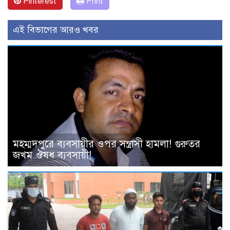
Pinterest
Print
এই বিভাগের আরও খবর
মহম্মদপুরে ব্যবসায়ীর ওপর সন্ত্রাসী হামলা! গুরুতর
জখম ঔষধ ব্যবসায়ী!