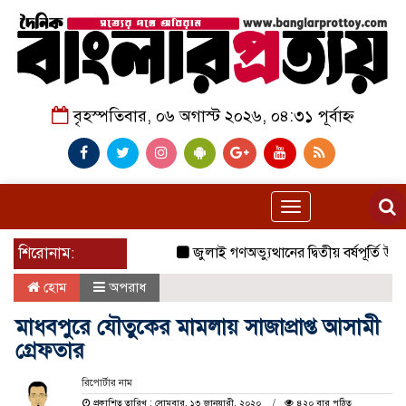
বৃহস্পতিবার, ০৬ অগাস্ট ২০২৬, ০৪:৩১ পূর্বাহ্ন
Toggle
navigation
শিরোনাম:
জুলাই গণঅভ্যুত্থানের দ্বিতীয় বর্ষপূর্তি উপ
হোম
অপরাধ
মাধবপুরে যৌতুকের মামলায় সাজাপ্রাপ্ত আসামী
গ্রেফতার
রিপোর্টার নাম
প্রকাশিত তারিখ : সোমবার, ১৩ জানুয়ারী, ২০২০
৪২০ বার পঠিত