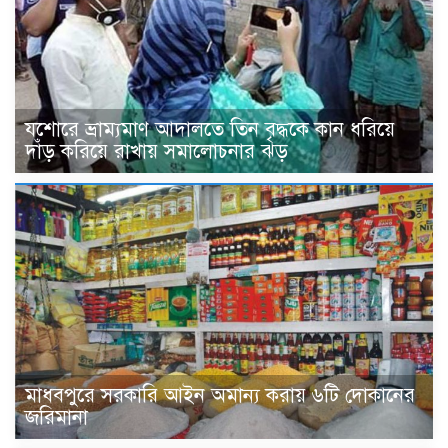
যশোরে ভ্রাম্যমাণ আদালতে তিন বৃদ্ধকে কান ধরিয়ে
দাঁড় করিয়ে রাখায় সমালোচনার ঝড়
মাধবপুরে সরকারি আইন অমান্য করায় ৬টি দোকানের
জরিমানা