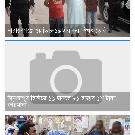
নারায়ণগঞ্জে কোভিড-১৯ এর ভুয়া ঔষুধ তৈরি
দিনাজপুর হিলিতে ১১ জনকে ৮১ হাজার ১শ টাকা
জরিমানা।