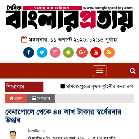
মঙ্গলবার, ১১ অগাস্ট ২০২৬, ০২:১৬ পূর্বাহ্ন
Toggle
navigation
শিরোনাম:
মণিরামপুরের কৃষক-গৃহিনীর কন্যা রুপা শিক্ষ
হোম
অপরাধ
বেনাপোলে থেকে ৪৪ লাখ টাকার স্বর্ণেরবার
উদ্ধার
রিপোর্টার নাম
প্রকাশিত তারিখ : শুক্রবার, ২৬ জুলাই, ২০১৯
২৭৪ বার পঠিত