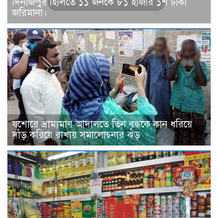
দিনাজপুর হিলিতে ১১ জনকে ৮১ হাজার ১শ টাকা
জরিমানা।
যশোরে ভ্রাম্যমাণ আদালতে তিন বৃদ্ধকে কান ধরিয়ে
দাঁড় করিয়ে রাখায় সমালোচনার ঝড়