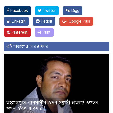
Facebook
Twitter
Digg
Linkedin
Reddit
Google Plus
Pinterest
Print
এই বিভাগের আরও খবর
মহম্মদপুরে ব্যবসায়ীর ওপর সন্ত্রাসী হামলা! গুরুতর
জখম ঔষধ ব্যবসায়ী!