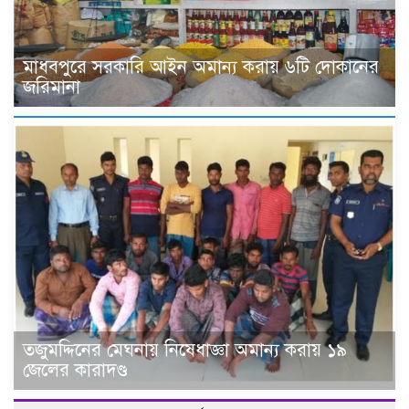
মাধবপুরে সরকারি আইন অমান্য করায় ৬টি দোকানের
জরিমানা
তজুমদ্দিনের মেঘনায় নিষেধাজ্ঞা অমান্য করায় ১৯
জেলের কারাদণ্ড