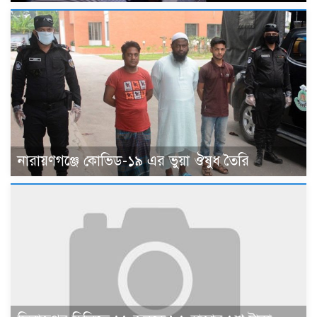
নারায়ণগঞ্জে কোভিড-১৯ এর ভুয়া ঔষুধ তৈরি