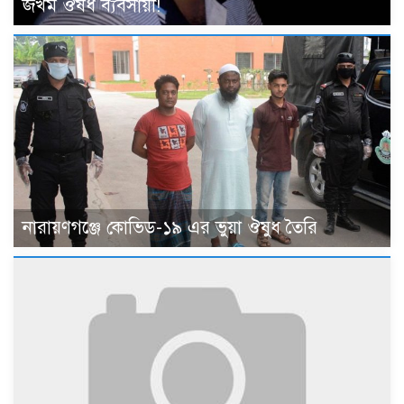
জখম ঔষধ ব্যবসায়ী!
নারায়ণগঞ্জে কোভিড-১৯ এর ভুয়া ঔষুধ তৈরি