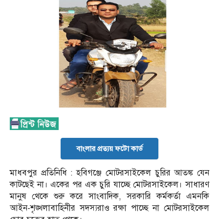
বাংলার প্রত্যয় ফটো কার্ড
মাধবপুর প্রতিনিধি : হবিগঞ্জে মোটরসাইকেল চুরির আতঙ্ক যেন
কাটছেই না। একের পর এক চুরি যাচ্ছে মোটরসাইকেল। সাধারণ
মানুষ থেকে শুরু করে সাংবাদিক, সরকারি কর্মকর্তা এমনকি
আইন-শৃঙ্খলাবাহিনীর সদস্যরাও রক্ষা পাচ্ছে না মোটরসাইকেল