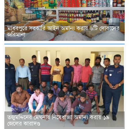
মাধবপুরে সরকারি আইন অমান্য করায় ৬টি দোকানের
জরিমানা
তজুমদ্দিনের মেঘনায় নিষেধাজ্ঞা অমান্য করায় ১৯
জেলের কারাদণ্ড