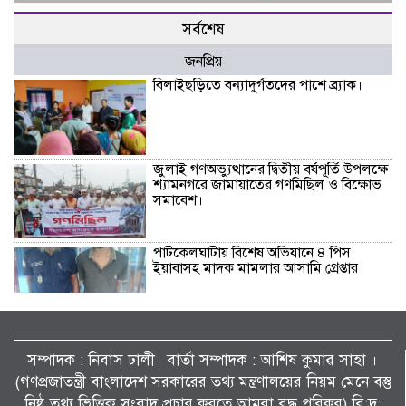
সর্বশেষ
জনপ্রিয়
বিলাইছড়িতে বন্যাদুর্গতদের পাশে ব্র্যাক।
জুলাই গণঅভ্যুত্থানের দ্বিতীয় বর্ষপূর্তি উপলক্ষে
শ্যামনগরে জামায়াতের গণমিছিল ও বিক্ষোভ
সমাবেশ।
পাটকেলঘাটায় বিশেষ অভিযানে ৪ পিস
ইয়াবাসহ মাদক মামলার আসামি গ্রেপ্তার।
তালায় জামায়াতের বিশাল গণমিছিল, ‘জুলাই
সনদ’ দ্রুত বাস্তবায়নের দাবি।
সম্পাদক : নিবাস ঢালী। বার্তা সম্পাদক : আশিষ কুমাৱ সাহা ।
(গণপ্রজাতন্ত্রী বাংলাদেশ সরকারের তথ্য মন্ত্রণালয়ের নিয়ম মেনে বস্তু
নিষ্ঠ তথ্য ভিত্তিক সংবাদ প্রচার করতে আমরা বদ্ধ পরিকর) বি:দ্র: