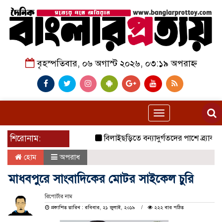
বৃহস্পতিবার, ০৬ অগাস্ট ২০২৬, ০৩:১৯ অপরাহ্ন
Toggle
navigation
শিরোনাম:
বিলাইছড়িতে বন্যাদুর্গতদের পাশে ব্র্যাক।
জ
হোম
অপরাধ
মাধবপুরে সাংবাদিকের মোটর সাইকেল চুরি
রিপোর্টার নাম
প্রকাশিত তারিখ : রবিবার, ২১ জুলাই, ২০১৯
২২২ বার পঠিত