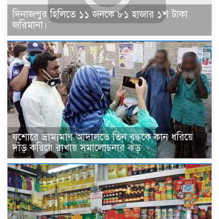
দিনাজপুর হিলিতে ১১ জনকে ৮১ হাজার ১শ টাকা
জরিমানা।
যশোরে ভ্রাম্যমাণ আদালতে তিন বৃদ্ধকে কান ধরিয়ে
দাঁড় করিয়ে রাখায় সমালোচনার ঝড়