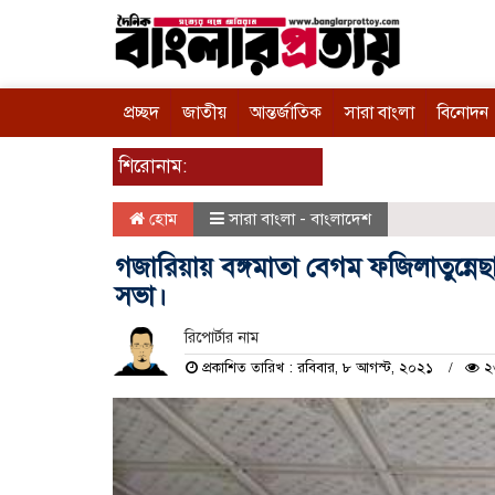
প্রচ্ছদ
জাতীয়
আন্তর্জাতিক
সারা বাংলা
বিনোদন
শিরোনাম:
হোম
সারা বাংলা - বাংলাদেশ
গজারিয়ায় বঙ্গমাতা বেগম ফজিলাতুন্নে
সভা।
রিপোর্টার নাম
প্রকাশিত তারিখ : রবিবার, ৮ আগস্ট, ২০২১
২৩