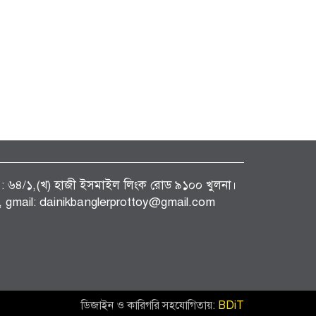
ফিস : ৬৪/১,(খ) হাজী ইসমাইল লিংক রোড ৯১০০ খুলনা।
gmail: dainikbanglerprottoy@gmail.com
ডিজাইন ও কারিগরি সহযোগিতায়:
BDiT