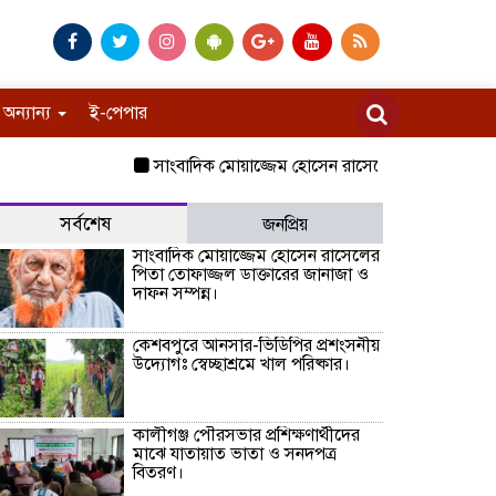
অন্যান্য
ই-পেপার
সাংবাদিক মোয়াজ্জেম হোসেন রাসেলের পিতা তোফাজ্জল ডাক্ত
সর্বশেষ
জনপ্রিয়
সাংবাদিক মোয়াজ্জেম হোসেন রাসেলের
পিতা তোফাজ্জল ডাক্তারের জানাজা ও
দাফন সম্পন্ন।
কেশবপুরে আনসার-ভিডিপির প্রশংসনীয়
উদ্যোগঃ স্বেচ্ছাশ্রমে খাল পরিষ্কার।
কালীগঞ্জ পৌরসভার প্রশিক্ষণার্থীদের
মাঝে যাতায়াত ভাতা ও সনদপত্র
বিতরণ।