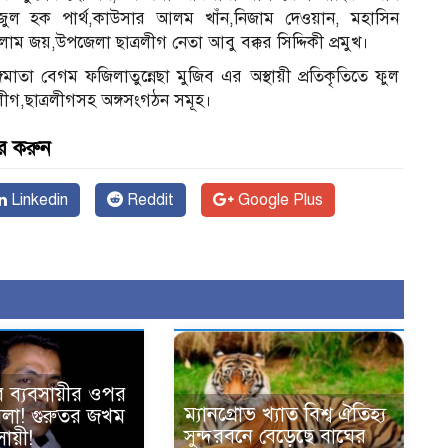
জুল হক পার্থ,কাউসার আলম খাঁন,নিজাম দেওয়ান, মহাসিন
লাম জয়,উপজেলা ছাত্রলীগ নেতা আবু বক্কর সিদ্দিকী প্রমুখ।
ঙ্গমাতা বেগম ফজিলাতুন্নেছা মুজিব এর অস্থায়ী প্রতিকৃতিতে ফুল
লীগ,ছাত্রলীগসহ অঙ্গসংগঠন সমূহ।
র করুন
Linkedin
Reddit
Google Plus
ে ব্যবসায়ীর ওপর
ম্যানগ্রোভ খ্যাত বিশ্ব ঐতিহ্য
হামলা! গুরুতর জখম
সুন্দরবনে বেড়েছে বাঘের
ায়ী!