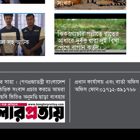
সংখ্যা।
ঝিকরগাছার পল্লীতে রাতের
আধারে দুর্বৃত্ত দ্বারা দুই বিঘা
ঁজা সহ আটক
পেঁপে বাগান কর্তন।
 সাহা । (গণপ্রজাতন্ত্রী বাংলাদেশ
প্রধান কার্যালয় এবং বার্তা অ
্য ভিত্তিক সংবাদ প্রচার করতে আমরা
অফিস ফোন:০১৭১২-৩৯১৭৬৮ , 
ছবি ভিডিও অনুমতি ছাড়া ব্যবহার