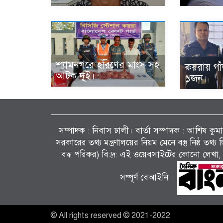
শ্যামনগরে হরিণের মাংস সহ
কয়রায় গা
আটক দুই।
১জন।
সম্পাদক : নিবাস ঢালী। বার্তা সম্পাদক : আশিষ কুমাৱ
সরকারের তথ্য মন্ত্রণালয়ের নিয়ম মেনে বস্তু নিষ্ঠ তথ
বদ্ধ পরিকর) বি:দ্র: এই ওয়েবসাইটের কোনো লেখা, 
সম্পূর্ণ বেআইনি ।
© All rights reserved © 2021-2022