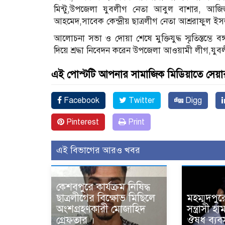
মিন্টু,উপজেলা যুবলীগ নেতা আবুল বাশার, আজি
আহমেদ,সাবেক কেন্দ্রীয় ছাত্রলীগ নেতা আশ্ররাফুল ইস
আলোচনা সভা ও দোয়া শেষে মুক্তিযুদ্ধ স্মৃতিস্তম্ভে ব
দিয়ে শ্রদ্ধা নিবেদন করেন উপজেলা আওয়ামী লীগ,যুব
এই পোস্টটি আপনার সামাজিক মিডিয়াতে সেয়া
Facebook
Twitter
Digg
Pinterest
Print
এই বিভাগের আরও খবর
কেশবপুরে কার্যক্রম নিষিদ্ধ
ছাত্রলীগের বিক্ষোভ মিছিলে
মহম্মদপুর
অংশগ্রহণকারী মোজাহিদ
সন্ত্রাসী 
গ্রেফতার ।
ঔষধ ব্যবস