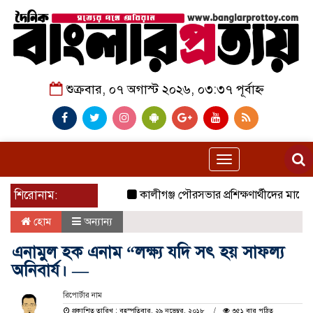
শুক্রবার, ০৭ অগাস্ট ২০২৬, ০৩:৩৭ পূর্বাহ্ন
Toggle
navigation
শিরোনাম:
কালীগঞ্জ পৌরসভার প্রশিক্ষণার্থীদের মাঝে যাত
হোম
অন্যান্য
এনামুল হক এনাম “লক্ষ্য যদি সৎ হয় সাফল্য
অনিবার্য। —
রিপোর্টার নাম
প্রকাশিত তারিখ : বৃহস্পতিবার, ২৯ নভেম্বর, ২০১৮
৩৫১ বার পঠিত