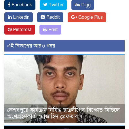
Facebook
Twitter
Digg
Linkedin
Reddit
Google Plus
Pinterest
Print
এই বিভাগের আরও খবর
কেশবপুরে কার্যক্রম নিষিদ্ধ ছাত্রলীগের বিক্ষোভ মিছিলে
অংশগ্রহণকারী মোজাহিদ গ্রেফতার ।