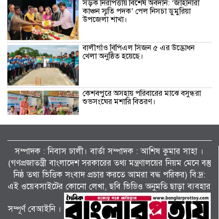
সড়ক নিরাপত্তায় বিশেষ অবদান: ‘জাহানারা
কাঞ্চন স্মৃতি পদক’ পেল নিসচা ডুমুরিয়া
উপজেলা শাখা।
বালীগাঁও বিপিএল সিজন ৫ এর উদ্ভোধন
খেলা অনুষ্ঠিত হয়েছে।
কেশবপুরে অসহায় পরিবারের মাঝে বসুন্ধরা
শুভসংঘের মশারি বিতরণ।
কেশবপুরে কৃষকের ধানের চারা রোপণ করে
দিলেন আনসার-ভিডিপির সদস্যরা।
সম্পাদক : নিবাস ঢালী। বার্তা সম্পাদক : আশিষ কুমাৱ সাহা ।
(গণপ্রজাতন্ত্রী বাংলাদেশ সরকারের তথ্য মন্ত্রণালয়ের নিয়ম মেনে বস্তু
সাংবাদিক মোয়াজ্জেম হোসেন রাসেলের পিতা
নিষ্ঠ তথ্য ভিত্তিক সংবাদ প্রচার করতে আমরা বদ্ধ পরিকর) বি:দ্র:
তোফাজ্জল ডাক্তারের জানাজা ও দাফন
এই ওয়েবসাইটের কোনো লেখা, ছবি ভিডিও অনুমতি ছাড়া ব্যবহার
সম্পন্ন।
সম্পূর্ণ বেআইনি ।