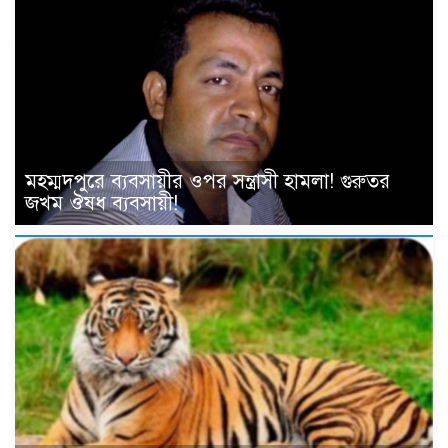
মহম্মদপুরে ব্যবসায়ীর ওপর সন্ত্রাসী হামলা! গুরুতর
জখম ঔষধ ব্যবসায়ী!