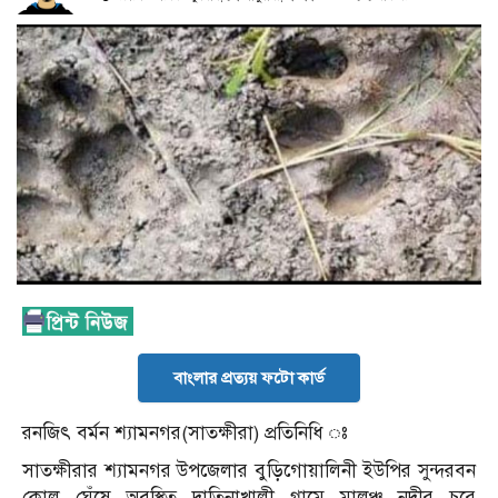
বাংলার প্রত্যয় ফটো কার্ড
রনজিৎ বর্মন শ্যামনগর(সাতক্ষীরা) প্রতিনিধি ঃ
সাতক্ষীরার শ্যামনগর উপজেলার বুড়িগোয়ালিনী ইউপির সুন্দরবন
কোল ঘেঁষে অবস্থিত দাতিনাখালী গ্রামে মালঞ্চ নদীর চরে