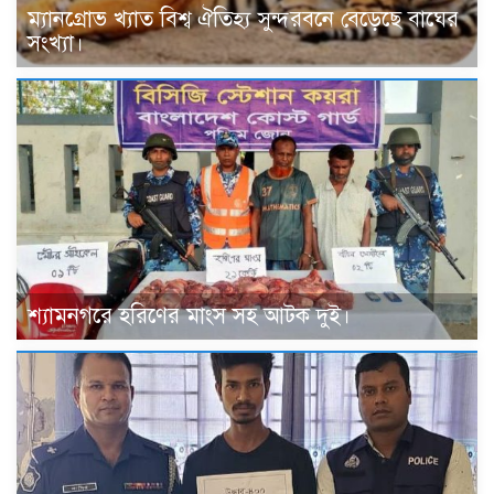
ম্যানগ্রোভ খ্যাত বিশ্ব ঐতিহ্য সুন্দরবনে বেড়েছে বাঘের
সংখ্যা।
শ্যামনগরে হরিণের মাংস সহ আটক দুই।