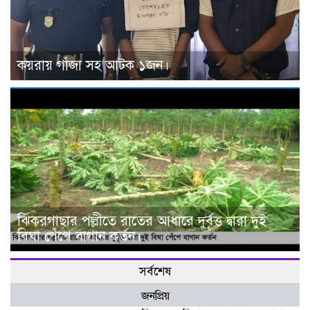
কয়রায় গাঁজা সহ আটক ১জন।
ঝিকরগাছার পল্লীতে রাতের আধারে দুর্বৃত্ত দ্বারা দুই
বিঘা পেঁপে বাগান কর্তন।
সর্বশেষ
জনপ্রিয়