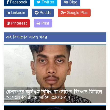
Facebook
Twitter
Digg
Linkedin
Reddit
Google Plus
Pinterest
Print
এই বিভাগের আরও খবর
কেশবপুরে কার্যক্রম নিষিদ্ধ ছাত্রলীগের বিক্ষোভ মিছিলে
অংশগ্রহণকারী মোজাহিদ গ্রেফতার ।