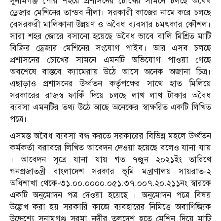
সুনামগঞ্জ পৌর শহরে প্রশাসনের চোখের সামনে চলছে অবৈধ
ড্রেজার মেশিনের তান্ডব নীলা। সরকারী কাজের নামে করে চলছে
বেসরকরী মালিকানা উন্নয়ণ ও অবৈধ ব্যবসার চমৎকার কৌশল।
সারা শহর জোরে বসানো হয়েছে অবৈধ ভাবে বালি মিশ্রিত মাটি
বিক্রির ড্রেজার মেশিনের সংযোগ পাইব। আর এসব চলছে
প্রশাসনের চোখের সামনে এমনটি অভিযোগ পাওয়া গেছে
অবশেষে বাস্তবে ক্যামেরায় উঠে আসে অনেক অজানা চিত্র।
এছাড়াও প্রশাসনের উর্ধ্বতন কর্তৃপক্ষের সাথে হাত মিলিয়ে
সরকারের রাজস্ব ফাকিঁ দিয়ে চলছে লাখ লাখ টাকার অবৈধ
ব্যবসা এমনটির তথ্য উঠে আছে অনেকের স্বাক্ষরিত একটি লিখিত
পত্রে।
এসমস্ত অবৈধ ব্যবসা বন্ধ করতে সরকারের বিভিন্ন মহলে উর্ধ্বতন
কর্মকর্তা বরাবরে লিখিত আবেদন দেওয়া হয়েছে বলেও যানা যায়
। আবেদন সূত্রে যানা যায় গত ৭জুন ২০২১ইং তারিখে
গনপ্রজাতন্ত্রী বাংলাদেশ সরকার ভূমি মন্ত্রাণালয় সায়রাত-২
অধিশাখা থেকে-৩১.০০.০০০০.০৫১.৩৭.০০৭.২০.২১১নং স্বারকে
একটি অনুমোদন পত্র দেওয়া হয়েছে । অনুমোদন পত্রে বিষয়
উল্লেখ করা হয় সরকারি কাজে ব্যবহারের নিমিত্তে অবাণিজ্যিক
উদ্দেশ্যে সুনামগঞ্জ সুরমা নদীর তলদেশ হতে মেশিন দিয়ে মাটি