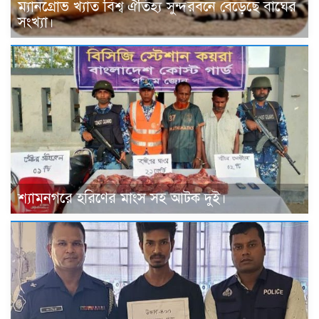
ম্যানগ্রোভ খ্যাত বিশ্ব ঐতিহ্য সুন্দরবনে বেড়েছে বাঘের
সংখ্যা।
শ্যামনগরে হরিণের মাংস সহ আটক দুই।