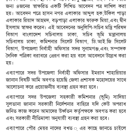
জন্য ৪জনের স্বাক্ষরিত একটি লিখিত আবেদন পত্র দাখিল করা
হয়। আবেদন পত্রে হাসন নগর এলাকার আব্দুল হক,উকিল পাড়া
এলাকার রিয়াদ আহমদ, বড়পাড়া এলাকার ফারুক মিয়া,এবং দ্বীন
ইসলাম স্বাক্ষর করেন। এই আবেদনের অনুলিপি-সচিব মন্ত্রি পরিষদ
বিভাগ বাংলাদেশ সচিবালয় ঢাকা, সচিব ভূমি মন্ত্রানালয়
সচিবালয় ঢাকা, কমিশনার সিলেট বিভাগ, ডি.আই.জি সিলেট
বিভাগ, উপজেলা নির্বাহী অফিসার সদর সুনামগঞ্জ,এবং সম্পাদক
দৈনিক পত্রিকা বরাবরে প্রেরণ করা হয় বলে আবেদনে উল্লেখ করা
হয়।
এব্যাপারে সদর উপজেলা নির্বাহী অফিসার ইমরান শাহারিয়ার
জানান বিষটি আমি অবগত হয়েছি জেলা প্রশাসক মহোদয়ের সাথে
আলোচনা করে প্রয়োজনীয় ব্যবস্থা গ্রহন করা হবে।
এব্যাপারে সদর উপজেলা সহকারী কমিশনার (ভূমি) সাদিয়া
সুলতানা জানান সরকারী নির্দেশনার বাহিরে যদি কেউ অপরাধ
জনিত কাজ করেন আমাদের উর্ধ্বতন কর্তৃপক্ষকে অবগত করা হবে
এবং সরকারী নীতিমালা অনুযায়ী ব্যবস্থা গ্রহন করা হবে।
এব্যাপারে পৌর মেয়র নাদের বখত ্ এর কাছে জানতে চাইলে