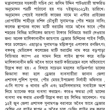
মন্ত্রানালয়ের সহকারী সচিব মো: জসিম উদ্দিন পাটওয়ারী স্বাক্ষরিত
অনুমোদন পত্রটি পাঠানো হয় গত ৭ইজুন২০২১ইং তারিখে।
অনুমোদন পেয়েই সরকারি কাজের নামে মা এন্টার প্রাইজের
প্রোপাইটর শাহীনুর রশিদ চৌধুরী সুনামগঞ্জ পৌর শহরে নাসিং
কলেজ স্থাপনের লক্ষ্যে মাটি বরাটের নামে অবৈধ ভাবে পৌর
শহরের বিভিন্ন মালিকের জায়গা টাকার বিনিময়ে ভরাট দেওয়ার
জন্য অনেক মালিকানাধীন জায়গায় ড্রেজার মিশিনের পাইব পিটিং
করে চলেছেন। এছাড়াও সুনামগঞ্জ মল্লিকপুর এলাকার রনজিৎগং
বঙ্গবন্ধু মেডিকেল কলেজের মাটি ভরাটের নাম করে বড়পাড়া
বিডিআর ক্যাম্প এর সামন দিয়ে লাইন স্থাপন করে ব্যক্তি
মালিকানাধীন জমি অবৈধ ভাবে ভরাট করিতেছেন বলে অভিযোগে
উল্লেখ করা হয়। এ বিষয়ে সচেতন মহলের ব্যক্তিবর্গরা তাদের
জিজ্ঞাসা করা হলে ড্রেজার ব্যবসায়ীরা জানান জেলা
প্রশাসক,পুলিশ সুপার, পৌর মেয়র,উপজেলা নির্বাহী অফিসার ,
এ/সি ল্যান্ড ও থানার ওসি এবং তহসিলদারসহ সবাইকে অংশ
দিয়ে ম্যানেজ করে ব্যবসা করছেন। কারও ক্ষমতা নেই তাদের
ব্যবসা বন্ধ করার এমনটি উল্লেখ করা হয় লিখিত আবেদনে। গত
১২ই জুন জেলা প্রশাসক সুনামগঞ্জ বরাবরে অবৈধ ভাবে ড্রেজার
মেশিন এর লাইন স্থাপন ও অবৈধ চালু ড্রেজিং লাইন বন্ধ করার