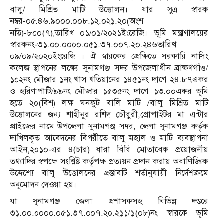
বালু/ মিশ্রিত মাটি উত্তোলন। যার সুত্র স্বারক
নম্বর-০৫.৪৬.৯০০০.০০৮.১২.০২১.২০(অংশ
নতি)-৮০০(৭),তারিখ ০১/০১/২০২১ইংরেজি। ভূমি মন্ত্রাণালয়ের
স্বারকনং-৩১.০০.০০০০.০৫১.৩৭.০০৭.২০.২৪৬তারিখ
০৯/০৯/২০২০ইংরেজি । ঐ স্বারকের প্রেক্ষিতে সরকারি নাসিং
কলেজ স্থাপনের লক্ষ্যে সুনামগঞ্জ সদর উপজেলাধীন ব্রাক্ষণগাঁও/
১০২নং মৌজার ১নং খাস খতিয়ানের ১৪৫১নং দাগে ২৪.৮৭একর
ও হরিণাপাটি/৯৯নং মৌজার ১৫৩৫নং দাগে ১৩.০০একর ভূমি
হতে ২০(বিশ) লক্ষ ঘনফুট বালি মাটি /বালু মিশ্রিত মাটি
উত্তোলনের জন্য শাহীনুর রশিদ চৌধুরী,প্রোপাইটর মা এন্টার
প্রাইজের নামে উপজেলা সুনামগঞ্জ সদর, জেলা সুনামগঞ্জ কর্তৃক
দাখিলকৃত আবেদনের বিপরীতে বালু মহাল ও মাটি ব্যবস্থাপনা
আইন,২০১০-এর ৪(চার) ধারা বিধি মোতাবেক প্রয়োজনীয়
তথ্যাদির স্বপক্ষে সংশ্লিষ্ট কর্তৃপক্ষ প্রত্যয়ন প্রদান করায় অবাণিজ্যিক
উদ্দেশ্যে বালু উত্তোলনের প্রস্তাবটি শর্তানুযায়ী নির্দেশক্রমে
অনুমোদন দেওয়া হয়।
যা সুনামগঞ্জ জেলা প্রশাসকসহ বিভিন্ন দপ্তরে
৩১.০০.০০০০.০৫১.৩৭.০০৭.২০.২১১/১(০৮)নং স্বারকে ভূমি