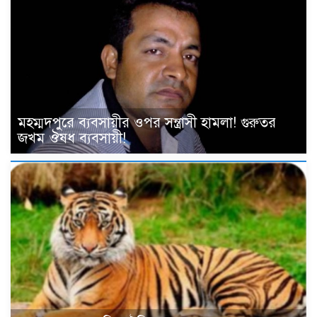
মহম্মদপুরে ব্যবসায়ীর ওপর সন্ত্রাসী হামলা! গুরুতর
জখম ঔষধ ব্যবসায়ী!