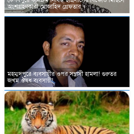
কেশবপুরে কার্যক্রম নিষিদ্ধ ছাত্রলীগের বিক্ষোভ মিছিলে
অংশগ্রহণকারী মোজাহিদ গ্রেফতার ।
মহম্মদপুরে ব্যবসায়ীর ওপর সন্ত্রাসী হামলা! গুরুতর
জখম ঔষধ ব্যবসায়ী!