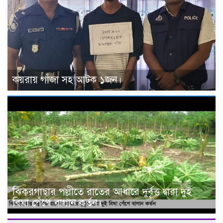
কয়রায় গাঁজা সহ আটক ১জন।
ঝিকরগাছার পল্লীতে রাতের আধারে দুর্বৃত্ত দ্বারা দুই
বিঘা পেঁপে বাগান কর্তন।