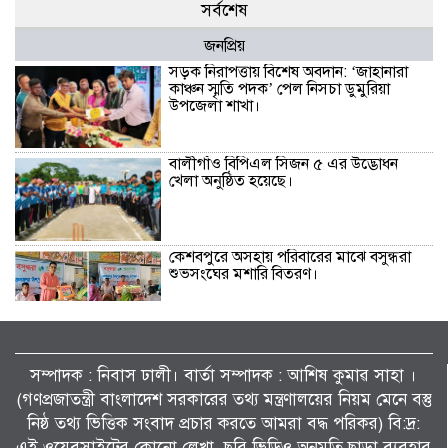
সর্বশেষ
জনপ্রিয়
সড়ক নিরাপত্তায় বিশেষ অবদান: ‘জাহানারা
কাঞ্চন স্মৃতি পদক’ পেল নিসচা ডুমুরিয়া
উপজেলা শাখা।
বালীগাঁও বিপিএল সিজন ৫ এর উদ্ভোধন
খেলা অনুষ্ঠিত হয়েছে।
কেশবপুরে অসহায় পরিবারের মাঝে বসুন্ধরা
শুভসংঘের মশারি বিতরণ।
কেশবপুরে কৃষকের ধানের চারা রোপণ করে
দিলেন আনসার-ভিডিপির সদস্যরা।
সম্পাদক : নিবাস ঢালী। বার্তা সম্পাদক : আশিষ কুমাৱ সাহা ।
(গণপ্রজাতন্ত্রী বাংলাদেশ সরকারের তথ্য মন্ত্রণালয়ের নিয়ম মেনে বস্তু
সাংবাদিক মোয়াজ্জেম হোসেন রাসেলের পিতা
নিষ্ঠ তথ্য ভিত্তিক সংবাদ প্রচার করতে আমরা বদ্ধ পরিকর) বি:দ্র:
তোফাজ্জল ডাক্তারের জানাজা ও দাফন
এই ওয়েবসাইটের কোনো লেখা, ছবি ভিডিও অনুমতি ছাড়া ব্যবহার