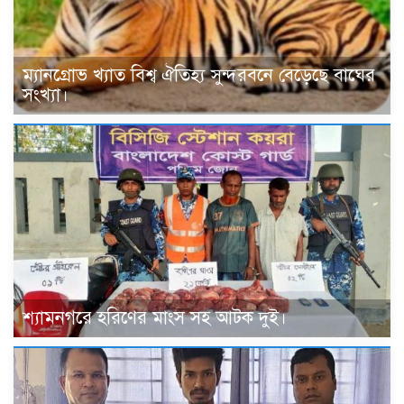
ম্যানগ্রোভ খ্যাত বিশ্ব ঐতিহ্য সুন্দরবনে বেড়েছে বাঘের
সংখ্যা।
শ্যামনগরে হরিণের মাংস সহ আটক দুই।