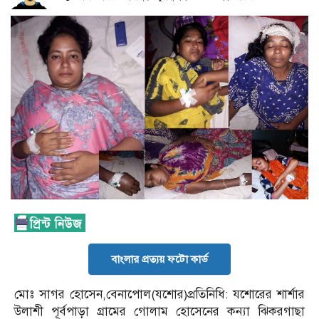
বাংলার প্রত্যয় ফটো কার্ড
মোঃ সাগর হোসেন,বেনাপোল(যশোর)প্রতিনিধি: যশোরের শার্শার
উলাশী পূর্বপাড়া গ্রামের গোলাম হোসেনের কন্যা ঝিকরগাছা