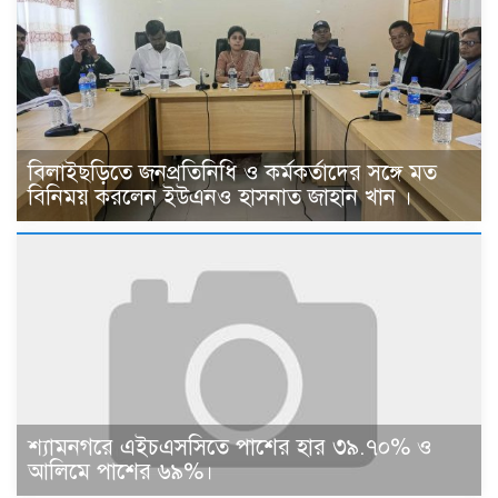
বিলাইছড়িতে জনপ্রতিনিধি ও কর্মকর্তাদের সঙ্গে মত
বিনিময় করলেন ইউএনও হাসনাত জাহান খান ।
শ্যামনগরে এইচএসসিতে পাশের হার ৩৯.৭০% ও
আলিমে পাশের ৬৯%।