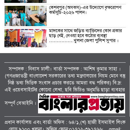
কেশবপুর (অসকস)-এর উদ্যোগে বৃক্ষরোপণ
কর্মসূচি-২০২৬ পালন।
মাদকের সাথে জড়িত ব্যাক্তিদের কোন প্রকার
ছাড় নেই, নেওয়া হবে কঠোর ব্যবস্থা
…………….খুলনা জেলা পুলিশ সুপার ।
বিলাইছড়িতে বন্যাদুর্গতদের পাশে ব্র্যাক।
সম্পাদক : নিবাস ঢালী। বার্তা সম্পাদক : আশিষ কুমাৱ সাহা ।
(গণপ্রজাতন্ত্রী বাংলাদেশ সরকারের তথ্য মন্ত্রণালয়ের নিয়ম মেনে বস্তু
নিষ্ঠ তথ্য ভিত্তিক সংবাদ প্রচার করতে আমরা বদ্ধ পরিকর) বি:দ্র:
জুলাই গণঅভ্যুত্থানের দ্বিতীয় বর্ষপূর্তি উপলক্ষে
শ্যামনগরে জামায়াতের গণমিছিল ও বিক্ষোভ
এই ওয়েবসাইটের কোনো লেখা, ছবি ভিডিও অনুমতি ছাড়া ব্যবহার
সমাবেশ।
সম্পূর্ণ বেআইনি ।
পাটকেলঘাটায় বিশেষ অভিযানে ৪ পিস
ইয়াবাসহ মাদক মামলার আসামি গ্রেপ্তার।
প্রধান কার্যালয় এবং বার্তা অফিস : ৬৪/১,(খ) হাজী ইসমাইল লিংক
রোড ৯১০০ খুলনা। অফিস ফোন:০১৭১২-৩৯১৭৬৮ , gmail: