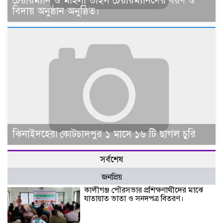
চেয়ারম্যান ও মহিলা ভাইস চেয়ারম্যানদের বরণ ও
বিদায় অনুষ্ঠান অনুষ্ঠিত।
ঝিনাইদহের৷কোটচাদপুর ১ মাসে ১৬ টি ছাগল চুরি
সর্বশেষ
জনপ্রিয়
কালীগঞ্জ পৌরসভার প্রশিক্ষণার্থীদের মাঝে
যাতায়াত ভাতা ও সনদপত্র বিতরণ।