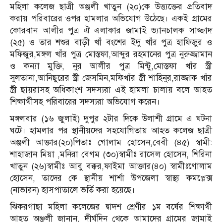
মহিলা কলেজ ছাত্রী অঞ্জলী খাতুন (২০)কে উত্ত্যক্তের প্রতিবাদ
করায় পরিবারের ওপর হামলার অভিযোগ উঠেছে। একই গ্রামের
কোরবান আলীর পুত্র ঐ এলাকার জামাই ভ্যানচালক সাজ্জাদ
(২৫) ও তার শশুর বাড়ী খাঁ বংশের ইদু খাঁর পুত্র হাফিজুর ও
মফিজুর,মঙ্গল খাঁর পুত্র মোস্তফা,আব্দুর রহমানের পুত্র নুরুজ্জামান
ও কন্যা মুক্তি, নুর আলীর পুত্র মিন্টু,মোস্তফা খাঁর স্ত্রী
সুলতানা,আনিছুরের স্ত্রী জেসমিন,মফিখাঁর স্ত্রী শাহিনুর,রাজ্জাক খাঁর
স্ত্রী ছায়রাসহ অধিকাংশ সদস্যরা এই হামলা চালায় বলে আহত
শিক্ষার্থীসহ পরিবারের সদস্যরা অভিযোগ করেন।
মঙ্গলবার (১৬ জুলাই) দুপুর ২টার দিকে উলাশী গ্রামে এ ঘটনা
ঘটে। হামলার পর স্থানীয়দের সহযোগিতায় আহত কলেজ ছাত্রী
অঞ্জলী আক্তার(২০)পিতাঃ গোলাম হোসেন,বেবী (৪৫) স্বামী:
শাহাজান মিয়া ,মনিরা বেগম (৩০)স্বামীঃ রাসেল হোসেন, শিরিনা
খাতুন (২৬)স্বামীঃ আবু বক্কর,ফাইমা আক্তার(৪০) স্বামীঃগোলাম
হোসেন, তাদের কে স্থানীয় শার্শা উপজেলা স্বাস্থ্য কমপ্লেক্স
(নাভারন) হাসপাতালে ভর্তি করা হয়েছে।
ঝিকরগাছা মহিলা কলেজের দ্বাদশ শ্রেণীর ১ম বর্ষের শিক্ষার্থী
আহত অঞ্জলী জানান, দীর্ঘদিন থেকে আমাদের গ্রামের জামাই