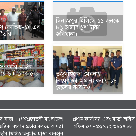
দিনাজপুর হিলিতে ১১ জনকে
ঞ্জে কোভিড-১৯ এর
৮১ হাজার ১শ টাকা
 তৈরি
জরিমানা।
 সরকারি আইন
রায় ৬টি দোকানের
তজুমদ্দিনের মেঘনায়
নিষেধাজ্ঞা অমান্য করায় ১৯
জেলের কারাদণ্ড
 সাহা । (গণপ্রজাতন্ত্রী বাংলাদেশ
প্রধান কার্যালয় এবং বার্তা অ
্য ভিত্তিক সংবাদ প্রচার করতে আমরা
অফিস ফোন:০১৭১২-৩৯১৭৬৮ , 
ছবি ভিডিও অনুমতি ছাড়া ব্যবহার