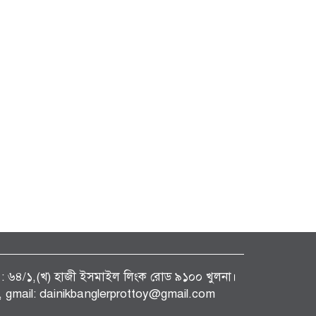
ফিস : ৬৪/১,(খ) হাজী ইসমাইল লিংক রোড ৯১০০ খুলনা।
gmail: dainikbanglerprottoy@gmail.com