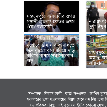
মহম্মদপুরে ব্যবসায়ীর ওপর
নারায়ণগ
সন্ত্রাসী হামলা! গুরুতর জখম
ভুয়া ঔষুধ
ঔষধ ব্যবসায়ী!
যশোরে ভ্রাম্যমাণ আদালতে
তিন বৃদ্ধকে কান ধরিয়ে দাঁড়
মাধবপুরে
করিয়ে রাখায় সমালোচনার
অমান্য ক
ঝড়
জরিমানা
সম্পাদক : নিবাস ঢালী। বার্তা সম্পাদক : আশিষ কুমাৱ
সরকারের তথ্য মন্ত্রণালয়ের নিয়ম মেনে বস্তু নিষ্ঠ তথ
বদ্ধ পরিকর) বি:দ্র: এই ওয়েবসাইটের কোনো লেখা, 