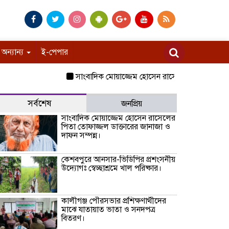
অন্যান্য
ই-পেপার
সাংবাদিক মোয়াজ্জেম হোসেন রাসেলের পিতা তোফাজ্জল ডা
সর্বশেষ
জনপ্রিয়
সাংবাদিক মোয়াজ্জেম হোসেন রাসেলের
পিতা তোফাজ্জল ডাক্তারের জানাজা ও
দাফন সম্পন্ন।
কেশবপুরে আনসার-ভিডিপির প্রশংসনীয়
উদ্যোগঃ স্বেচ্ছাশ্রমে খাল পরিষ্কার।
কালীগঞ্জ পৌরসভার প্রশিক্ষণার্থীদের
মাঝে যাতায়াত ভাতা ও সনদপত্র
বিতরণ।