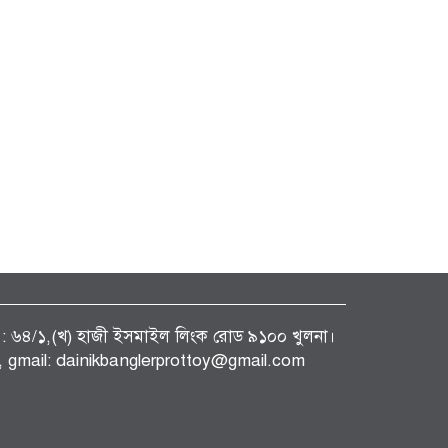
ফিস : ৬৪/১,(খ) হাজী ইসমাইল লিংক রোড ৯১০০ খুলনা।
gmail: dainikbanglerprottoy@gmail.com