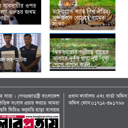
ে ব্যবসায়ীর ওপর
ম্যানগ্রোভ খ্যাত বিশ্ব ঐতিহ্য
হামলা! গুরুতর জখম
সুন্দরবনে বেড়েছে বাঘের
ায়ী!
সংখ্যা।
ঝিকরগাছার পল্লীতে রাতের
আধারে দুর্বৃত্ত দ্বারা দুই বিঘা
ঁজা সহ আটক
পেঁপে বাগান কর্তন।
 সাহা । (গণপ্রজাতন্ত্রী বাংলাদেশ
প্রধান কার্যালয় এবং বার্তা অ
্য ভিত্তিক সংবাদ প্রচার করতে আমরা
অফিস ফোন:০১৭১২-৩৯১৭৬৮ , 
ছবি ভিডিও অনুমতি ছাড়া ব্যবহার