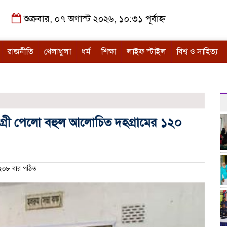
শুক্রবার, ০৭ অগাস্ট ২০২৬, ১০:৩১ পূর্বাহ্ন
রাজনীতি
খেলাধুলা
ধর্ম
শিক্ষা
লাইফ স্টাইল
বিশ্ব ও সাহিত্য
গ্রী পেলো বহুল আলোচিত দহগ্রামের ১২০
০৮ বার পঠিত