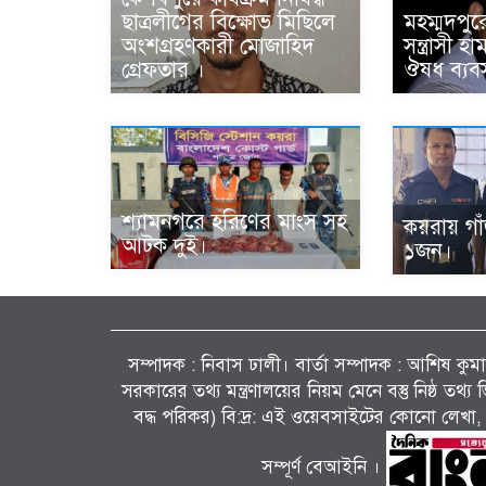
ছাত্রলীগের বিক্ষোভ মিছিলে
মহম্মদপুর
অংশগ্রহণকারী মোজাহিদ
সন্ত্রাসী 
গ্রেফতার ।
ঔষধ ব্যবস
শ্যামনগরে হরিণের মাংস সহ
কয়রায় গা
আটক দুই।
১জন।
সম্পাদক : নিবাস ঢালী। বার্তা সম্পাদক : আশিষ কুমাৱ
সরকারের তথ্য মন্ত্রণালয়ের নিয়ম মেনে বস্তু নিষ্ঠ তথ
বদ্ধ পরিকর) বি:দ্র: এই ওয়েবসাইটের কোনো লেখা, 
সম্পূর্ণ বেআইনি ।