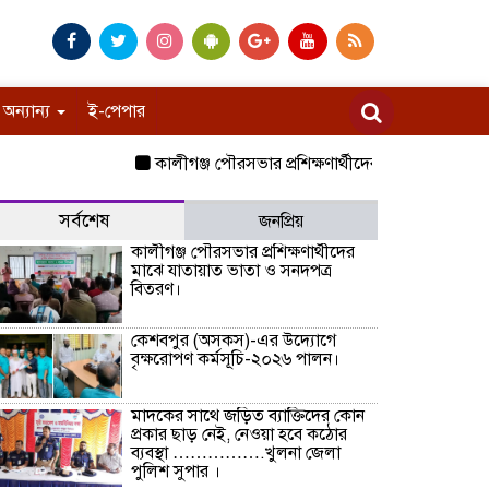
অন্যান্য
ই-পেপার
কালীগঞ্জ পৌরসভার প্রশিক্ষণার্থীদের মাঝে যাতায়াত ভাতা 
সর্বশেষ
জনপ্রিয়
কালীগঞ্জ পৌরসভার প্রশিক্ষণার্থীদের
মাঝে যাতায়াত ভাতা ও সনদপত্র
বিতরণ।
কেশবপুর (অসকস)-এর উদ্যোগে
বৃক্ষরোপণ কর্মসূচি-২০২৬ পালন।
মাদকের সাথে জড়িত ব্যাক্তিদের কোন
প্রকার ছাড় নেই, নেওয়া হবে কঠোর
ব্যবস্থা …………….খুলনা জেলা
পুলিশ সুপার ।