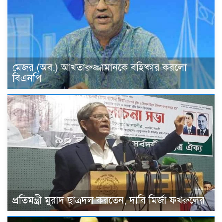
মেজর (অব.) আখতারুজ্জামানকে বহিষ্কার করলো
বিএনপি
প্রতিমন্ত্রী মুরাদ ছাত্রদল করতেন, দাবি মির্জা ফখরুলের