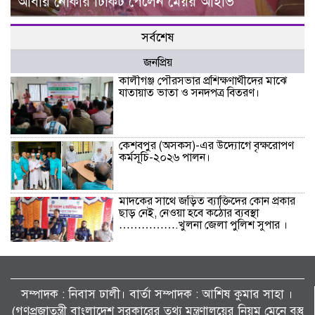
আবার নৌকার টিকিট পেলেন মেয়র আইভি
সর্বশেষ
জনপ্রিয়
কালীগঞ্জ পৌরসভার প্রশিক্ষণার্থীদের মাঝে
যাতায়াত ভাতা ও সনদপত্র বিতরণ।
কেশবপুর (অসকস)-এর উদ্যোগে বৃক্ষরোপণ
কর্মসূচি-২০২৬ পালন।
মাদকের সাথে জড়িত ব্যাক্তিদের কোন প্রকার
ছাড় নেই, নেওয়া হবে কঠোর ব্যবস্থা
…………….খুলনা জেলা পুলিশ সুপার ।
বিলাইছড়িতে বন্যাদুর্গতদের পাশে ব্র্যাক।
সম্পাদক : নিবাস ঢালী। বার্তা সম্পাদক : আশিষ কুমাৱ সাহা ।
(গণপ্রজাতন্ত্রী বাংলাদেশ সরকারের তথ্য মন্ত্রণালয়ের নিয়ম মেনে বস্তু