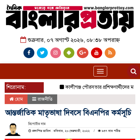
শুক্রবার, ০৭ অগাস্ট ২০২৬, ০৮:৩৮ অপরাহ্ন
Toggle
navigation
শিরোনাম:
কালীগঞ্জ পৌরসভার প্রশিক্ষণার্থীদের মাঝে য
হোম
রাজনীতি
আন্তর্জাতিক মাতৃভাষা দিবসে বিএনপির কর্মসূচি
রিপোর্টার নাম
প্রকাশিত তারিখ : রবিবার, ২০ ফেব্রুয়ারী, ২০২২
৯৩৭ বার পঠিত