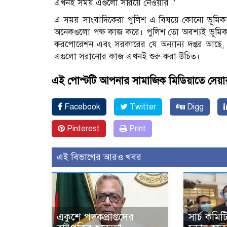
এখনই সময় এগুলো সরিয়ে নেওয়ার।’
এ সময় সাংবাদিকেরা পুলিশ এ বিষয়ে কোনো ভূমিকা র
অনেকগুলো পক্ষ কাজ করে। পুলিশ তো অবশ্যই ভূমিক
করপোরেশন এবং সরকারের যে অন্যান্য দপ্তর আছে, য
এগুলো সরানোর কাজ এখনই শুরু করা উচিত।
এই পোস্টটি আপনার সামাজিক মিডিয়াতে সেয়া
Facebook
Twitter
Digg
Pinterest
Print
এই বিভাগের আরও খবর
একুশে পদকপ্রাপ্তদের
সার্চ কমি