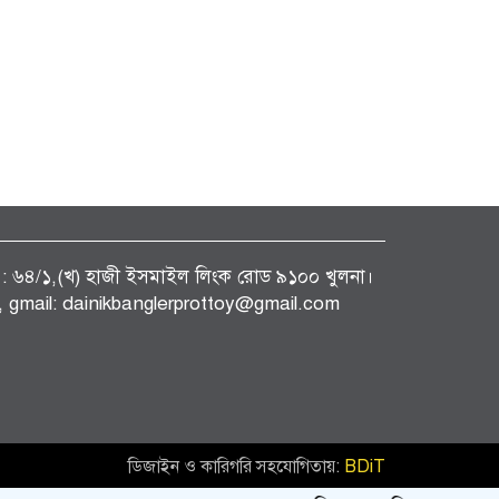
ফিস : ৬৪/১,(খ) হাজী ইসমাইল লিংক রোড ৯১০০ খুলনা।
gmail: dainikbanglerprottoy@gmail.com
ডিজাইন ও কারিগরি সহযোগিতায়:
BDiT