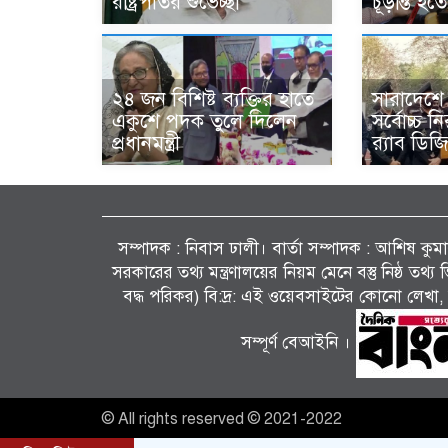
রাষ্ট্রপতির শুভেচ্ছা
চূড়ান্ত হ
২৪ জন বিশিষ্ট ব্যক্তির হাতে
সারাদেশে
একুশে পদক তুলে দিলেন
সর্বোচ্চ ন
প্রধানমন্ত্রী
র‌্যাব ডিজি
সম্পাদক : নিবাস ঢালী। বার্তা সম্পাদক : আশিষ কুমাৱ
সরকারের তথ্য মন্ত্রণালয়ের নিয়ম মেনে বস্তু নিষ্ঠ তথ
বদ্ধ পরিকর) বি:দ্র: এই ওয়েবসাইটের কোনো লেখা, 
সম্পূর্ণ বেআইনি ।
© All rights reserved © 2021-2022