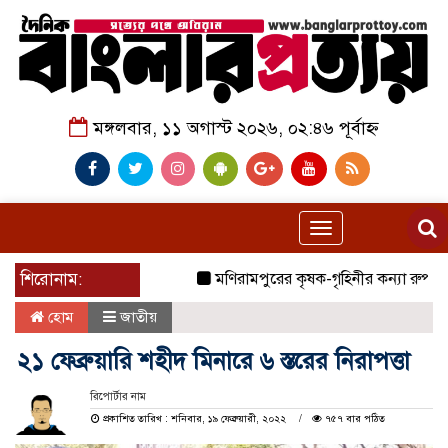
মঙ্গলবার, ১১ অগাস্ট ২০২৬, ০২:৪৬ পূর্বাহ্ন
Toggle
navigation
শিরোনাম:
মণিরামপুরের কৃষক-গৃহিনীর কন্যা রুপা শিক্ষ
হোম
জাতীয়
২১ ফেব্রুয়ারি শহীদ মিনারে ৬ স্তরের নিরাপত্তা
রিপোর্টার নাম
প্রকাশিত তারিখ : শনিবার, ১৯ ফেব্রুয়ারী, ২০২২
৭৫৭ বার পঠিত