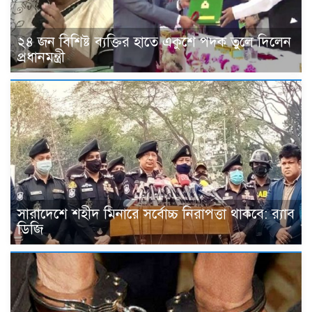
২৪ জন বিশিষ্ট ব্যক্তির হাতে একুশে পদক তুলে দিলেন
প্রধানমন্ত্রী
সারাদেশে শহীদ মিনারে সর্বোচ্চ নিরাপত্তা থাকবে: র‌্যাব
ডিজি