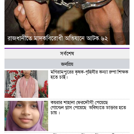
রাজধানীতে মাদকবিরোধী অভিযানে আটক ৬২
সর্বশেষ
জনপ্রিয়
মণিরামপুরের কৃষক-গৃহিনীর কন্যা রুপা শিক্ষক
হতে চাই।
কয়রার শাহানা ফেরদৌসী পেয়েছে
গোল্ডেন প্লাস পেয়েছে ভবিষ্যতে ডাক্তার হতে
চায় ।