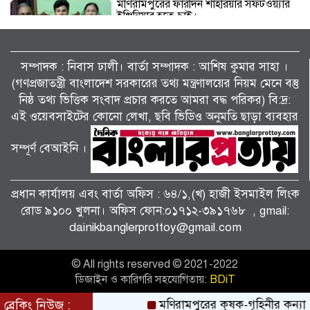
মণিরামপুরের ফারদিন শাহরিয়ার সফটওয়্যার
ইঞ্জিনিয়ার হতে চাই।
সম্পাদক : নিবাস ঢালী। বার্তা সম্পাদক : আশিষ কুমাৱ সাহা ।
কেশবপুরে খাদ্য সংকটে ঐতিহ্যবাহী বিরল
প্রজাতির কালোমুখো হনুমান।
(গণপ্রজাতন্ত্রী বাংলাদেশ সরকারের তথ্য মন্ত্রণালয়ের নিয়ম মেনে বস্তু
নিষ্ঠ তথ্য ভিত্তিক সংবাদ প্রচার করতে আমরা বদ্ধ পরিকর) বি:দ্র:
এই ওয়েবসাইটের কোনো লেখা, ছবি ভিডিও অনুমতি ছাড়া ব্যবহার
খুলনা মহানগরীতে নারী গুলিবিদ্ধ।
সম্পূর্ণ বেআইনি ।
তালায় আলাদিপুর সরকারি প্রাথমিক বিদ্যালয়ে
প্রধান কার্যালয় এবং বার্তা অফিস : ৬৪/১,(খ) হাজী ইসমাইল লিংক
কৃতি শিক্ষার্থীদের সম্বর্ধনা অনুষ্ঠিত ।
রোড ৯১০০ খুলনা। অফিস ফোন:০১৭১২-৩৯১৭৬৮ , gmail:
dainikbanglerprottoy@gmail.com
বিলাইছড়িতে জিপিএ ৫ পেয়েছে তানজিলা
আহাম্মদ বৃষ্টি ; পাসের হার ৩২.৭৬ %।
© All rights reserved © 2021-2022
ডিজাইন ও কারিগরি সহযোগিতায়:
BDiT
ব্রেকিং নিউজ :
মণিরামপুরের কৃষক-গৃহিনীর কন্যা রুপা