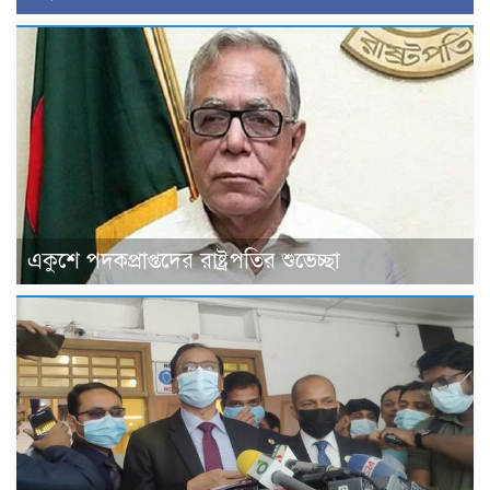
একুশে পদকপ্রাপ্তদের রাষ্ট্রপতির শুভেচ্ছা