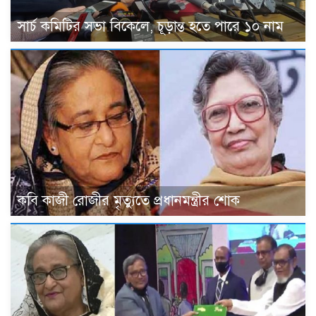
সার্চ কমিটির সভা বিকেলে, চূড়ান্ত হতে পারে ১০ নাম
কবি কাজী রোজীর মৃত্যুতে প্রধানমন্ত্রীর শোক