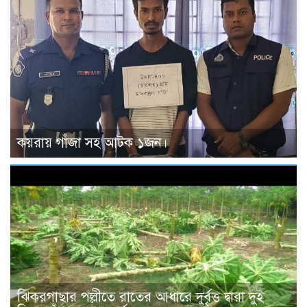
কয়রায় গাঁজা সহ আটক ১জন।
ঝিকরগাছার পল্লীতে রাতের আধারে দুর্বৃত্ত দ্বারা দুই