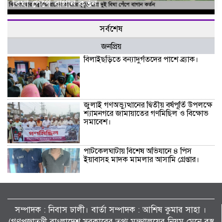
বিঘা পেঁপে বাগান কর্তন।
সর্বশেষ
জনপ্রিয়
বিলাইছড়িতে বন্যাদুর্গতদের পাশে ব্র্যাক।
জুলাই গণঅভ্যুত্থানের দ্বিতীয় বর্ষপূর্তি উপলক্ষে
শ্যামনগরে জামায়াতের গণমিছিল ও বিক্ষোভ
সমাবেশ।
পাটকেলঘাটায় বিশেষ অভিযানে ৪ পিস
ইয়াবাসহ মাদক মামলার আসামি গ্রেপ্তার।
তালায় জামায়াতের বিশাল গণমিছিল, ‘জুলাই
সনদ’ দ্রুত বাস্তবায়নের দাবি।
সম্পাদক : নিবাস ঢালী। বার্তা সম্পাদক : আশিষ কুমাৱ সাহা ।
(গণপ্রজাতন্ত্রী বাংলাদেশ সরকারের তথ্য মন্ত্রণালয়ের নিয়ম মেনে বস্তু