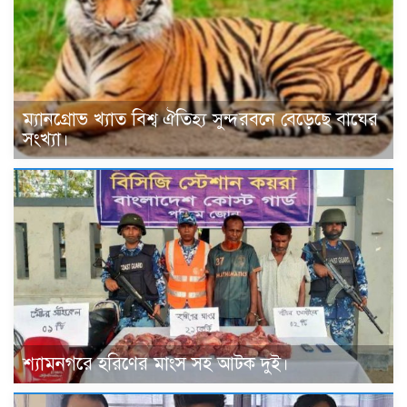
ম্যানগ্রোভ খ্যাত বিশ্ব ঐতিহ্য সুন্দরবনে বেড়েছে বাঘের
সংখ্যা।
শ্যামনগরে হরিণের মাংস সহ আটক দুই।