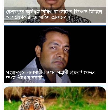
কেশবপুরে কার্যক্রম নিষিদ্ধ ছাত্রলীগের বিক্ষোভ মিছিলে
অংশগ্রহণকারী মোজাহিদ গ্রেফতার ।
মহম্মদপুরে ব্যবসায়ীর ওপর সন্ত্রাসী হামলা! গুরুতর
জখম ঔষধ ব্যবসায়ী!