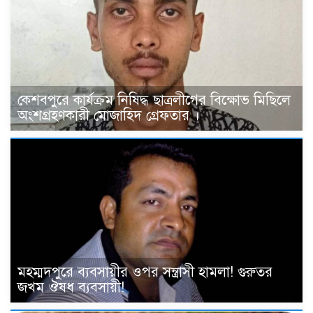
কেশবপুরে কার্যক্রম নিষিদ্ধ ছাত্রলীগের বিক্ষোভ মিছিলে
অংশগ্রহণকারী মোজাহিদ গ্রেফতার ।
মহম্মদপুরে ব্যবসায়ীর ওপর সন্ত্রাসী হামলা! গুরুতর
জখম ঔষধ ব্যবসায়ী!