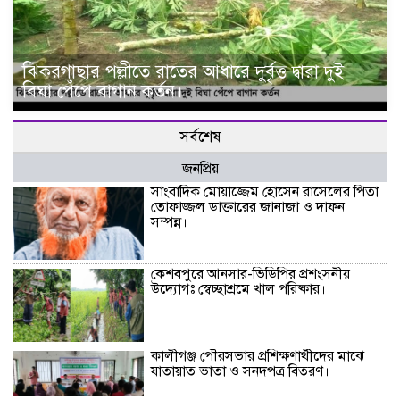
ঝিকরগাছার পল্লীতে রাতের আধারে দুর্বৃত্ত দ্বারা দুই
বিঘা পেঁপে বাগান কর্তন।
সর্বশেষ
জনপ্রিয়
সাংবাদিক মোয়াজ্জেম হোসেন রাসেলের পিতা
তোফাজ্জল ডাক্তারের জানাজা ও দাফন
সম্পন্ন।
কেশবপুরে আনসার-ভিডিপির প্রশংসনীয়
উদ্যোগঃ স্বেচ্ছাশ্রমে খাল পরিষ্কার।
কালীগঞ্জ পৌরসভার প্রশিক্ষণার্থীদের মাঝে
যাতায়াত ভাতা ও সনদপত্র বিতরণ।