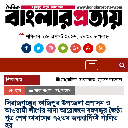
শনিবার, ০৮ অগাস্ট ২০২৬, ০৮:২০ অপরাহ্ন
Toggle
navigation
শিরোনাম:
সাংবাদিক মোয়াজ্জেম হোসেন রাসেলের পিতা তো
হোম
সারা বাংলা - বাংলাদেশ
সিরাজগঞ্জের কাজিপুর উপজেলা প্রশাসন ও
আওয়ামী লীগের নানা আয়োজনে বঙ্গবন্ধুর জৈষ্ঠ্য
পুত্র শেখ কামালের ৭২তম জন্মবার্ষিকী পালিত
হয়