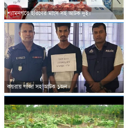
শ্যামনগরে হরিণের মাংস সহ আটক দুই।
কয়রায় গাঁজা সহ আটক ১জন।