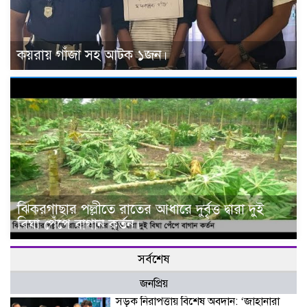
কয়রায় গাঁজা সহ আটক ১জন।
ঝিকরগাছার পল্লীতে রাতের আধারে দুর্বৃত্ত দ্বারা দুই
বিঘা পেঁপে বাগান কর্তন।
সর্বশেষ
জনপ্রিয়
সড়ক নিরাপত্তায় বিশেষ অবদান: ‘জাহানারা