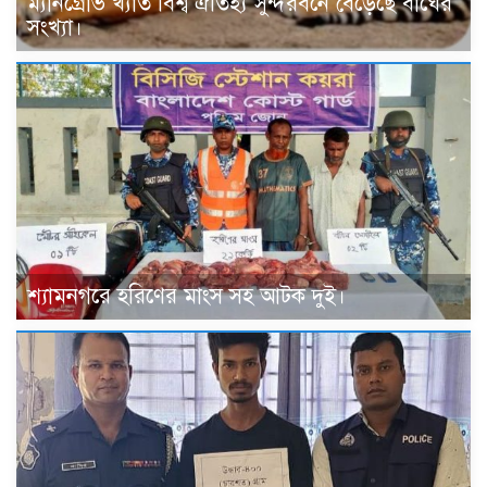
ম্যানগ্রোভ খ্যাত বিশ্ব ঐতিহ্য সুন্দরবনে বেড়েছে বাঘের
সংখ্যা।
শ্যামনগরে হরিণের মাংস সহ আটক দুই।