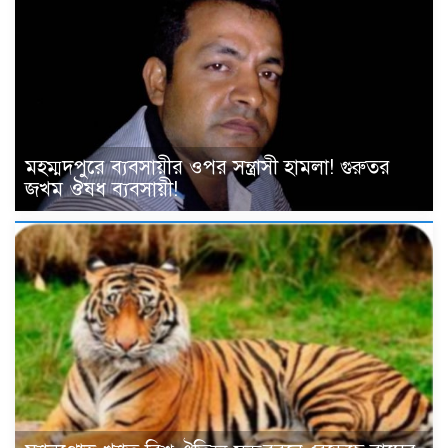
মহম্মদপুরে ব্যবসায়ীর ওপর সন্ত্রাসী হামলা! গুরুতর
জখম ঔষধ ব্যবসায়ী!