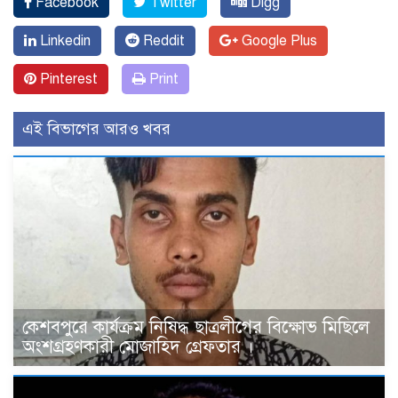
Facebook
Twitter
Digg
Linkedin
Reddit
Google Plus
Pinterest
Print
এই বিভাগের আরও খবর
কেশবপুরে কার্যক্রম নিষিদ্ধ ছাত্রলীগের বিক্ষোভ মিছিলে
অংশগ্রহণকারী মোজাহিদ গ্রেফতার ।