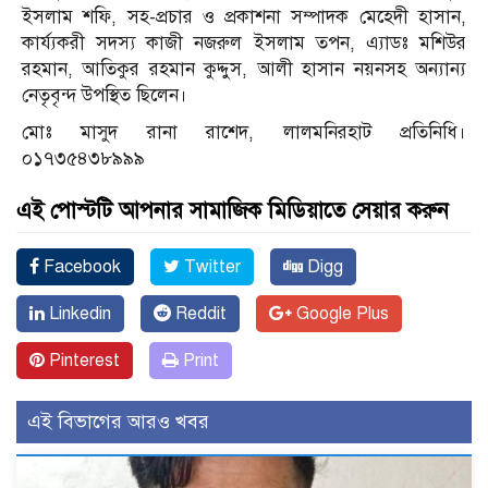
ইসলাম শফি, সহ-প্রচার ও প্রকাশনা সম্পাদক মেহেদী হাসান,
কার্য্যকরী সদস্য কাজী নজরুল ইসলাম তপন, এ্যাডঃ মশিউর
রহমান, আতিকুর রহমান কুদ্দুস, আলী হাসান নয়নসহ অন্যান্য
নেতৃবৃন্দ উপস্থিত ছিলেন।
মোঃ মাসুদ রানা রাশেদ, লালমনিরহাট প্রতিনিধি।
০১৭৩৫৪৩৮৯৯৯
এই পোস্টটি আপনার সামাজিক মিডিয়াতে সেয়ার করুন
Facebook
Twitter
Digg
Linkedin
Reddit
Google Plus
Pinterest
Print
এই বিভাগের আরও খবর