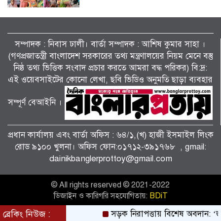
কেশবপুরে কৃষকের ধানের চারা রোপণ করে
দিলেন আনসার-ভিডিপির সদস্যরা।
সম্পাদক : নিবাস ঢালী। বার্তা সম্পাদক : আশিষ কুমাৱ সাহা ।
(গণপ্রজাতন্ত্রী বাংলাদেশ সরকারের তথ্য মন্ত্রণালয়ের নিয়ম মেনে বস্তু
সাংবাদিক মোয়াজ্জেম হোসেন রাসেলের পিতা
নিষ্ঠ তথ্য ভিত্তিক সংবাদ প্রচার করতে আমরা বদ্ধ পরিকর) বি:দ্র:
তোফাজ্জল ডাক্তারের জানাজা ও দাফন
এই ওয়েবসাইটের কোনো লেখা, ছবি ভিডিও অনুমতি ছাড়া ব্যবহার
সম্পন্ন।
সম্পূর্ণ বেআইনি ।
কেশবপুরে আনসার-ভিডিপির প্রশংসনীয়
উদ্যোগঃ স্বেচ্ছাশ্রমে খাল পরিষ্কার।
প্রধান কার্যালয় এবং বার্তা অফিস : ৬৪/১,(খ) হাজী ইসমাইল লিংক
রোড ৯১০০ খুলনা। অফিস ফোন:০১৭১২-৩৯১৭৬৮ , gmail:
dainikbanglerprottoy@gmail.com
কালীগঞ্জ পৌরসভার প্রশিক্ষণার্থীদের মাঝে
যাতায়াত ভাতা ও সনদপত্র বিতরণ।
© All rights reserved © 2021-2022
ডিজাইন ও কারিগরি সহযোগিতায়:
BDiT
কেশবপুর (অসকস)-এর উদ্যোগে বৃক্ষরোপণ
কর্মসূচি-২০২৬ পালন।
ব্রেকিং নিউজ :
সড়ক নিরাপত্তায় বিশেষ অবদান: ‘জাহান