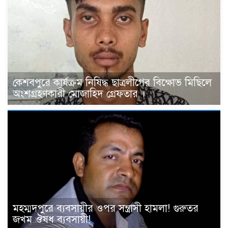
কেশবপুরে কার্যক্রম নিষিদ্ধ ছাত্রলীগের বিক্ষোভ মিছিলে
অংশগ্রহণকারী মোজাহিদ গ্রেফতার ।
মহম্মদপুরে ব্যবসায়ীর ওপর সন্ত্রাসী হামলা! গুরুতর
জখম ঔষধ ব্যবসায়ী!