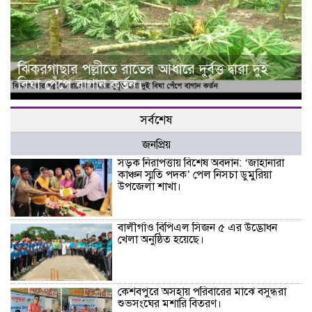
ঝিকরগাছার পল্লীতে রাতের আধারে দুর্বৃত্ত দ্বারা দুই
বিঘা পেঁপে বাগান কর্তন।
সর্বশেষ
জনপ্রিয়
সড়ক নিরাপত্তায় বিশেষ অবদান: ‘জাহানারা
কাঞ্চন স্মৃতি পদক’ পেল নিসচা ডুমুরিয়া
উপজেলা শাখা।
বালীগাঁও বিপিএল সিজন ৫ এর উদ্ভোধন
খেলা অনুষ্ঠিত হয়েছে।
কেশবপুরে অসহায় পরিবারের মাঝে বসুন্ধরা
শুভসংঘের মশারি বিতরণ।