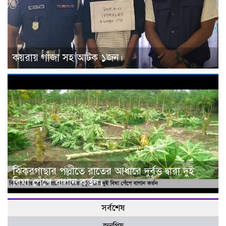
কয়রায় গাঁজা সহ আটক ১জন।
ঝিকরগাছার পল্লীতে রাতের আধারে দুর্বৃত্ত দ্বারা দুই
বিঘা পেঁপে বাগান কর্তন।
সর্বশেষ