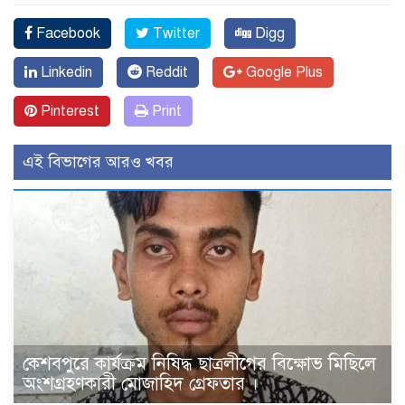
Facebook
Twitter
Digg
Linkedin
Reddit
Google Plus
Pinterest
Print
এই বিভাগের আরও খবর
কেশবপুরে কার্যক্রম নিষিদ্ধ ছাত্রলীগের বিক্ষোভ মিছিলে
অংশগ্রহণকারী মোজাহিদ গ্রেফতার ।