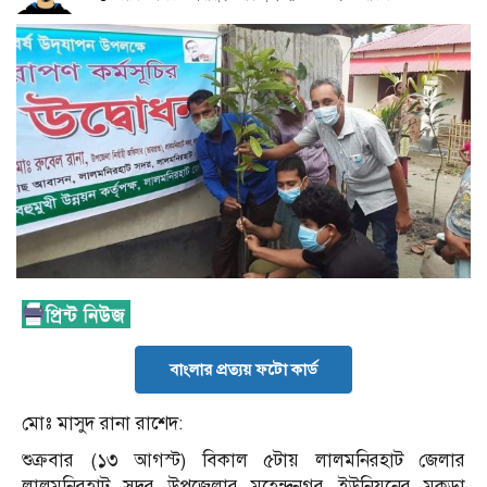
বাংলার প্রত্যয় ফটো কার্ড
মোঃ মাসুদ রানা রাশেদ:
শুক্রবার (১৩ আগস্ট) বিকাল ৫টায় লালমনিরহাট জেলার
লালমনিরহাট সদর উপজেলার মহেন্দ্রনগর ইউনিয়নের মকড়া