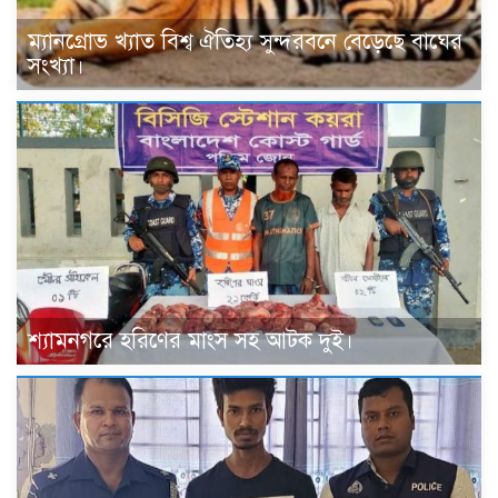
ম্যানগ্রোভ খ্যাত বিশ্ব ঐতিহ্য সুন্দরবনে বেড়েছে বাঘের
সংখ্যা।
শ্যামনগরে হরিণের মাংস সহ আটক দুই।