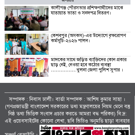
জনপ্রিয়
কালীগঞ্জ পৌরসভার প্রশিক্ষণার্থীদের মাঝে
যাতায়াত ভাতা ও সনদপত্র বিতরণ।
কেশবপুর (অসকস)-এর উদ্যোগে বৃক্ষরোপণ
কর্মসূচি-২০২৬ পালন।
মাদকের সাথে জড়িত ব্যাক্তিদের কোন প্রকার
ছাড় নেই, নেওয়া হবে কঠোর ব্যবস্থা
…………….খুলনা জেলা পুলিশ সুপার ।
বিলাইছড়িতে বন্যাদুর্গতদের পাশে ব্র্যাক।
সম্পাদক : নিবাস ঢালী। বার্তা সম্পাদক : আশিষ কুমাৱ সাহা ।
(গণপ্রজাতন্ত্রী বাংলাদেশ সরকারের তথ্য মন্ত্রণালয়ের নিয়ম মেনে বস্তু
নিষ্ঠ তথ্য ভিত্তিক সংবাদ প্রচার করতে আমরা বদ্ধ পরিকর) বি:দ্র:
জুলাই গণঅভ্যুত্থানের দ্বিতীয় বর্ষপূর্তি উপলক্ষে
শ্যামনগরে জামায়াতের গণমিছিল ও বিক্ষোভ
এই ওয়েবসাইটের কোনো লেখা, ছবি ভিডিও অনুমতি ছাড়া ব্যবহার
সমাবেশ।
সম্পূর্ণ বেআইনি ।