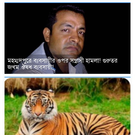
মহম্মদপুরে ব্যবসায়ীর ওপর সন্ত্রাসী হামলা! গুরুতর
জখম ঔষধ ব্যবসায়ী!