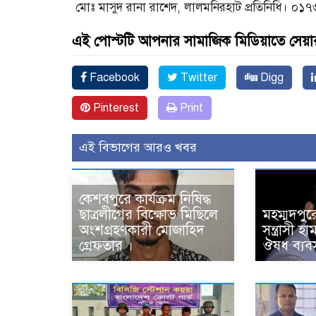
মোঃ মাসুদ রানা রাশেদ, লালমনিরহাট প্রতিনিধি। 
এই পোস্টটি আপনার সামাজিক মিডিয়াতে সেয়া
Facebook
Twitter
Digg
Pinterest
Print
এই বিভাগের আরও খবর
কেশবপুরে কার্যক্রম নিষিদ্ধ
ছাত্রলীগের বিক্ষোভ মিছিলে
মহম্মদপুর
অংশগ্রহণকারী মোজাহিদ
সন্ত্রাসী 
গ্রেফতার ।
ঔষধ ব্যবস