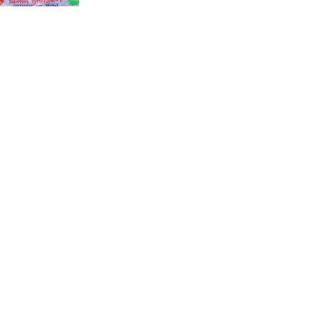
কালীগঞ্জে জুলাই গণঅভ্যুত্থান দিবসের
গণ মিছিল আলোচনা সভা ও দোয়া
মাহফিল অনুষ্ঠিত।
শ্যামনগরে ফাইটার ক্যারাতে ক্লাবের
বেল্ট প্রদান অনুষ্ঠান।
কয়রায় জুলাই গণঅভ্যুত্থান দিবস পালন
উপলক্ষ্যে সংবর্ধনা ও আলোচনা সভা ।
বিলাইছড়িতে গণঅভ্যুত্থান দিবস
পালিত ।
বিলাইছড়িতে বন্যায় ক্ষতিগ্রস্থ পরিবারের
মাঝে বীজ ধান বিতরণ ।
বিলাইছড়িতে আশিকা কর্তৃক আরও
২০৭ পরিবারের মাঝে ত্রাণ বিতরণ ।