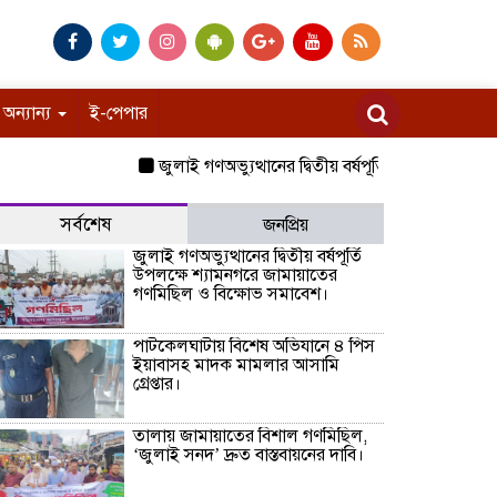
অন্যান্য
ই-পেপার
জুলাই গণঅভ্যুত্থানের দ্বিতীয় বর্ষপূর্তি উপলক্ষে শ্যামনগ
সর্বশেষ
জনপ্রিয়
জুলাই গণঅভ্যুত্থানের দ্বিতীয় বর্ষপূর্তি
উপলক্ষে শ্যামনগরে জামায়াতের
গণমিছিল ও বিক্ষোভ সমাবেশ।
পাটকেলঘাটায় বিশেষ অভিযানে ৪ পিস
ইয়াবাসহ মাদক মামলার আসামি
গ্রেপ্তার।
তালায় জামায়াতের বিশাল গণমিছিল,
‘জুলাই সনদ’ দ্রুত বাস্তবায়নের দাবি।