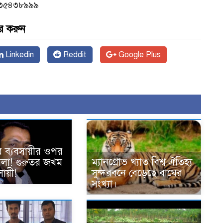
০১৭৩৫৪৩৮৯৯৯
র করুন
Linkedin
Reddit
Google Plus
ে ব্যবসায়ীর ওপর
ম্যানগ্রোভ খ্যাত বিশ্ব ঐতিহ্য
হামলা! গুরুতর জখম
সুন্দরবনে বেড়েছে বাঘের
ায়ী!
সংখ্যা।