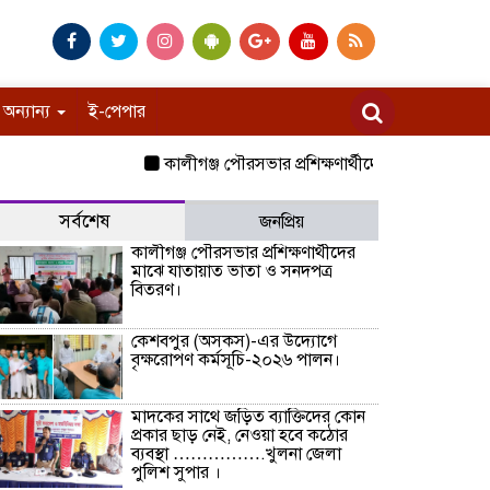
অন্যান্য
ই-পেপার
কালীগঞ্জ পৌরসভার প্রশিক্ষণার্থীদের মাঝে যাতায়াত ভা
সর্বশেষ
জনপ্রিয়
কালীগঞ্জ পৌরসভার প্রশিক্ষণার্থীদের
মাঝে যাতায়াত ভাতা ও সনদপত্র
বিতরণ।
কেশবপুর (অসকস)-এর উদ্যোগে
বৃক্ষরোপণ কর্মসূচি-২০২৬ পালন।
মাদকের সাথে জড়িত ব্যাক্তিদের কোন
প্রকার ছাড় নেই, নেওয়া হবে কঠোর
ব্যবস্থা …………….খুলনা জেলা
পুলিশ সুপার ।