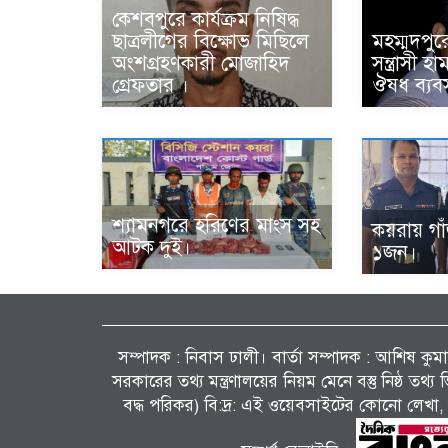
কেশবপুরে কার্যক্রম নিষিদ্ধ
ছাত্রলীগের বিক্ষোভ মিছিলে
মহম্মদপুর
অংশগ্রহণকারী মোজাহিদ
সন্ত্রাসী 
গ্রেফতার ।
ঔষধ ব্যবস
শ্যামনগরে হরিণের মাংস সহ
কয়রায় গা
আটক দুই।
১জন।
সম্পাদক : নিবাস ঢালী। বার্তা সম্পাদক : আশিষ কুমাৱ
সরকারের তথ্য মন্ত্রণালয়ের নিয়ম মেনে বস্তু নিষ্ঠ তথ
বদ্ধ পরিকর) বি:দ্র: এই ওয়েবসাইটের কোনো লেখা, 