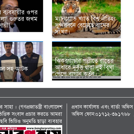
ে ব্যবসায়ীর ওপর
ম্যানগ্রোভ খ্যাত বিশ্ব ঐতিহ্য
হামলা! গুরুতর জখম
সুন্দরবনে বেড়েছে বাঘের
ায়ী!
সংখ্যা।
ঝিকরগাছার পল্লীতে রাতের
আধারে দুর্বৃত্ত দ্বারা দুই বিঘা
ঁজা সহ আটক
পেঁপে বাগান কর্তন।
 সাহা । (গণপ্রজাতন্ত্রী বাংলাদেশ
প্রধান কার্যালয় এবং বার্তা অ
্য ভিত্তিক সংবাদ প্রচার করতে আমরা
অফিস ফোন:০১৭১২-৩৯১৭৬৮ , 
ছবি ভিডিও অনুমতি ছাড়া ব্যবহার