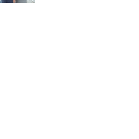
তালায় জামায়াতের বিশাল গণমিছিল,
‘জুলাই সনদ’ দ্রুত বাস্তবায়নের দাবি।
কালীগঞ্জে জুলাই গণঅভ্যুত্থান দিবসের
গণ মিছিল আলোচনা সভা ও দোয়া
মাহফিল অনুষ্ঠিত।
শ্যামনগরে ফাইটার ক্যারাতে ক্লাবের
বেল্ট প্রদান অনুষ্ঠান।
কয়রায় জুলাই গণঅভ্যুত্থান দিবস পালন
উপলক্ষ্যে সংবর্ধনা ও আলোচনা সভা ।
বিলাইছড়িতে গণঅভ্যুত্থান দিবস
পালিত ।
বিলাইছড়িতে বন্যায় ক্ষতিগ্রস্থ পরিবারের
মাঝে বীজ ধান বিতরণ ।