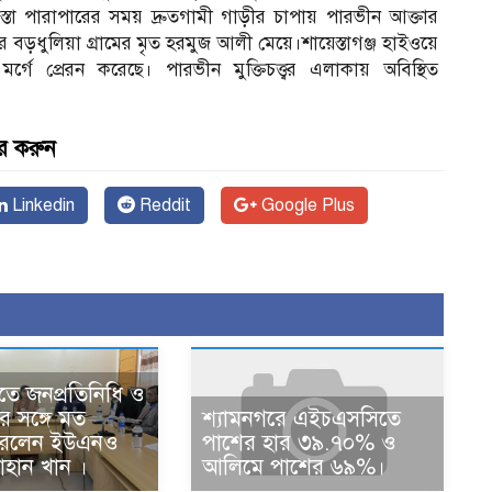
াস্তা পারাপারের সময় দ্রুতগামী গাড়ীর চাপায় পারভীন আক্তার
বড়ধুলিয়া গ্রামের মৃত হরমুজ আলী মেয়ে।শায়েস্তাগঞ্জ হাইওয়ে
্গে প্রেরন করেছে। পারভীন মুক্তিচত্ত্বর এলাকায় অবিস্থিত
র করুন
Linkedin
Reddit
Google Plus
তে জনপ্রতিনিধি ও
ের সঙ্গে মত
শ্যামনগরে এইচএসসিতে
করলেন ইউএনও
পাশের হার ৩৯.৭০% ও
াহান খান ।
আলিমে পাশের ৬৯%।