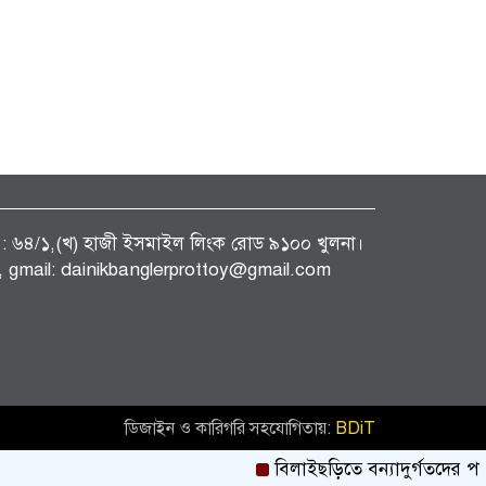
ফিস : ৬৪/১,(খ) হাজী ইসমাইল লিংক রোড ৯১০০ খুলনা।
gmail: dainikbanglerprottoy@gmail.com
ডিজাইন ও কারিগরি সহযোগিতায়:
BDiT
বিলাইছড়িতে বন্যাদুর্গতদের পাশে ব