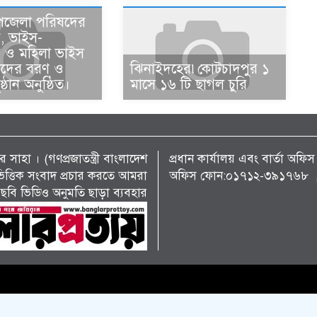
পজেলা পরিষদের
ন, ভাইস-
ান ও মহিলা ভাইস
ানদের বরণ ও
ঝিনাইদহের৷কোটচাদপুর ১
ষ্ঠান অনুষ্ঠিত।
মাসে ১৬ টি ছাগল চুরি
 সাহা । (গণপ্রজাতন্ত্রী বাংলাদেশ
প্রধান কার্যালয় এবং বার্তা অ
্য ভিত্তিক সংবাদ প্রচার করতে আমরা
অফিস ফোন:০১৭১২-৩৯১৭৬৮ , 
ছবি ভিডিও অনুমতি ছাড়া ব্যবহার