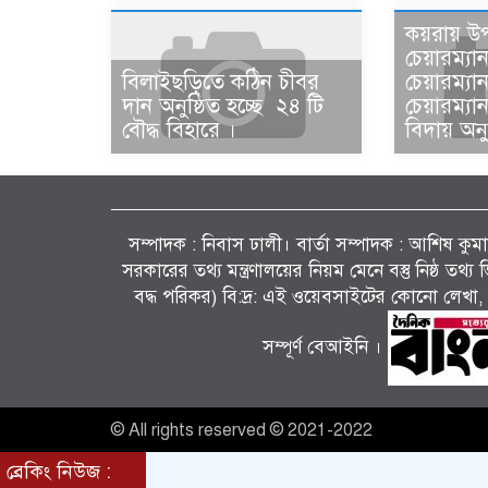
কয়রায় উ
চেয়ারম্যা
বিলাইছড়িতে কঠিন চীবর
চেয়ারম্য
দান অনুষ্ঠিত হচ্ছে ২৪ টি
চেয়ারম্য
বৌদ্ধ বিহারে ।
বিদায় অনু
সম্পাদক : নিবাস ঢালী। বার্তা সম্পাদক : আশিষ কুমাৱ
সরকারের তথ্য মন্ত্রণালয়ের নিয়ম মেনে বস্তু নিষ্ঠ তথ
বদ্ধ পরিকর) বি:দ্র: এই ওয়েবসাইটের কোনো লেখা, 
সম্পূর্ণ বেআইনি ।
© All rights reserved © 2021-2022
ব্রেকিং নিউজ :