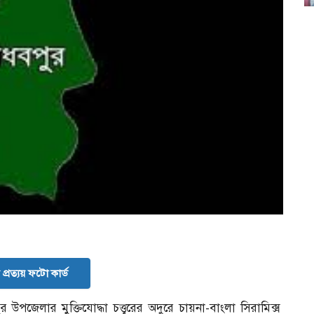
প্রত্যয় ফটো কার্ড
পজেলার মুক্তিযোদ্ধা চত্ত্বরের অদুরে চায়না-বাংলা সিরামিক্স