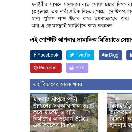
ফ্যাক্টরীর সামনে মঙ্গলবার রাত সোয়া ৮টার দিকে র
(৩৫)নামে এক নারী শ্রমিক নিহত হয়েছে। সে উপজেলার 
থানা পুলিশ লাশ উদ্ধার করে ময়নাতদন্তের জন্য মর
আর.এ.কে.মসফ্লাই ফ্যাক্টরীতে কাজ করতেন।
এই পোস্টটি আপনার সামাজিক মিডিয়াতে সেয়া
Facebook
Twitter
Digg
Pinterest
Print
এই বিভাগের আরও খবর
মাগুরার শ্রীপুরে পানি
উন্নয়নের সরকারি খাল ভরাট
বিলাইছড়ি
করে মার্কেট ও বাড়ি
কর্মকর্তাদ
নির্মাণের অভিযোগ উঠেছে
বিনিময় 
এক কৃষকের বিরুদ্ধে
হাসনাত জ