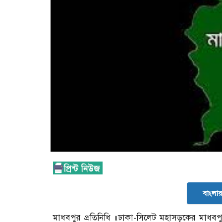
বাংলার 
মাধবপুর প্রতিনিধি ॥ঢাকা-সিলেট মহাসড়কের মাধবপুর উ