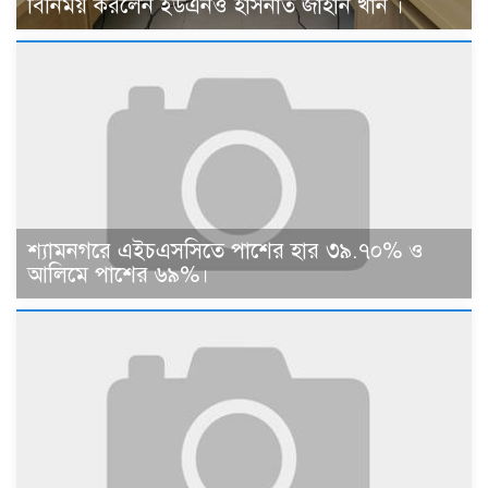
বিনিময় করলেন ইউএনও হাসনাত জাহান খান ।
শ্যামনগরে এইচএসসিতে পাশের হার ৩৯.৭০% ও
আলিমে পাশের ৬৯%।