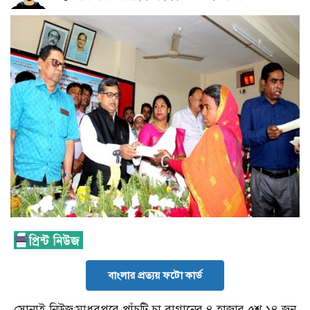
বাংলার প্রত্যয় ফটো কার্ড
সোনাই নিউজ:মাধবপুরে পাঁচটি চা বাগানের ৪ হাজার ৫শ ১৪ জন