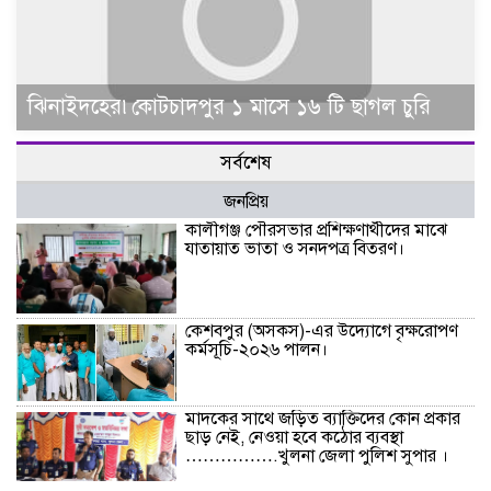
ঝিনাইদহের৷কোটচাদপুর ১ মাসে ১৬ টি ছাগল চুরি
সর্বশেষ
জনপ্রিয়
কালীগঞ্জ পৌরসভার প্রশিক্ষণার্থীদের মাঝে
যাতায়াত ভাতা ও সনদপত্র বিতরণ।
কেশবপুর (অসকস)-এর উদ্যোগে বৃক্ষরোপণ
কর্মসূচি-২০২৬ পালন।
মাদকের সাথে জড়িত ব্যাক্তিদের কোন প্রকার
ছাড় নেই, নেওয়া হবে কঠোর ব্যবস্থা
…………….খুলনা জেলা পুলিশ সুপার ।