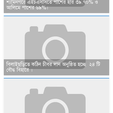
শ্যামনগরে এইচএসসিতে পাশের হার ৩৯.৭০% ও
আলিমে পাশের ৬৯%।
বিলাইছড়িতে কঠিন চীবর দান অনুষ্ঠিত হচ্ছে ২৪ টি
বৌদ্ধ বিহারে ।