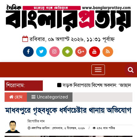
রবিবার, ০৯ অগাস্ট ২০২৬, ১১:৩১ পূর্বাহ্ন
Toggle
navigation
শিরোনাম:
সড়ক নিরাপত্তায় বিশেষ অবদান: ‘জাহানারা কাঞ
হোম
Uncategorized
মাধবপুরে গৃহবধূকে ধর্ষণচেষ্টার থানায় অভিযোগ
রিপোর্টার নাম
প্রকাশিত তারিখ : সোমবার, ২ ডিসেম্বর, ২০১৯
২৩২ বার পঠিত