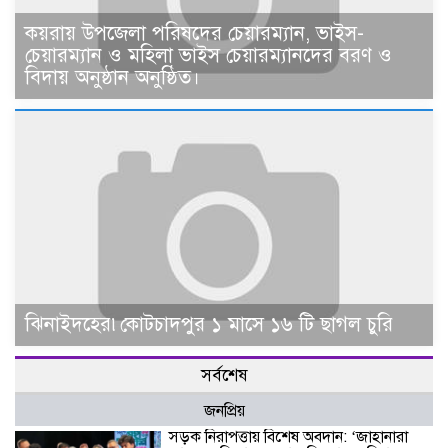
কয়রায় উপজেলা পরিষদের চেয়ারম্যান, ভাইস-
চেয়ারম্যান ও মহিলা ভাইস চেয়ারম্যানদের বরণ ও
বিদায় অনুষ্ঠান অনুষ্ঠিত।
ঝিনাইদহের৷কোটচাদপুর ১ মাসে ১৬ টি ছাগল চুরি
সর্বশেষ
জনপ্রিয়
সড়ক নিরাপত্তায় বিশেষ অবদান: ‘জাহানারা