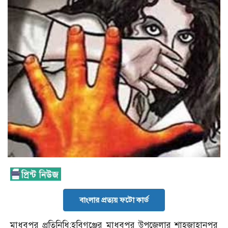
বাংলার প্রত্যয় ফটো কার্ড
মাধবপুর প্রতিনিধি:হবিগঞ্জের মাধবপুর উপজেলার শাহজাহানপুর