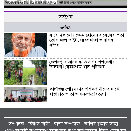
বিঘা পেঁপে বাগান কর্তন।
সর্বশেষ
জনপ্রিয়
সাংবাদিক মোয়াজ্জেম হোসেন রাসেলের পিতা
তোফাজ্জল ডাক্তারের জানাজা ও দাফন
সম্পন্ন।
কেশবপুরে আনসার-ভিডিপির প্রশংসনীয়
উদ্যোগঃ স্বেচ্ছাশ্রমে খাল পরিষ্কার।
কালীগঞ্জ পৌরসভার প্রশিক্ষণার্থীদের মাঝে
যাতায়াত ভাতা ও সনদপত্র বিতরণ।
কেশবপুর (অসকস)-এর উদ্যোগে বৃক্ষরোপণ
কর্মসূচি-২০২৬ পালন।
সম্পাদক : নিবাস ঢালী। বার্তা সম্পাদক : আশিষ কুমাৱ সাহা ।
(গণপ্রজাতন্ত্রী বাংলাদেশ সরকারের তথ্য মন্ত্রণালয়ের নিয়ম মেনে বস্তু