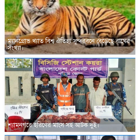
ম্যানগ্রোভ খ্যাত বিশ্ব ঐতিহ্য সুন্দরবনে বেড়েছে বাঘের
সংখ্যা।
শ্যামনগরে হরিণের মাংস সহ আটক দুই।