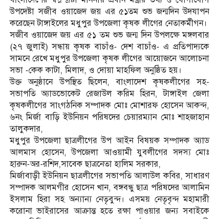
উপদেষ্টা সজীব ওয়াজেদ জয় এর ৫১তম শুভ জন্মদিন উদযাপন
করেছেন টাঙ্গাইলের মধুপুর উপজেলা কৃষক লীগের নেতাকর্মীগন।
সজীব ওয়াজেদ জয় এর ৫১ তম শুভ জন্ম দিন উপলক্ষে মঙ্গলবার
(২৭ জুলাই) সন্ধায় কৃষক বাচাঁও- দেশ বাচাঁও- এ প্রতিপাদ্যকে
সামনে রেখে মধুপুর উপজেলা কৃষক লীগের আয়োজনে আলোচনা
সভা -কেক কাটা, মিলাদ, ও দোয়া মাহফিল অনুষ্ঠিত হয়।
উক্ত অনুষ্ঠানে উপস্থিত ছিলেন, বাংলাদেশ কৃষকলীগের সহ-
সভাপতি অ্যাডভোকেট রেজাউল করিম হিরন, টাঙ্গাইল জেলা
কৃষকলীগের সাংগঠনিক সম্পাদক মোঃ মোশারফ হোসেন আকন্দ,
৬নং মির্জা বাড়ি ইউনিয়ন পরিষদের চেয়ারম্যান মোঃ শাহজাহান
তালুকদার,
মধুপুর উপজেলা ছাত্রলীগের উপ আইন বিষয়ক সম্পাদক অ্যাড
আলমাস হোসেন, উপজেলা আওয়ামী যুবলীগের সদস্য মোঃ
হারুন-অর-রশিদ,সাবেক ছাত্রনেতা হালিম সরকার,
মির্জাবাড়ী ইউনিয়ন ছাত্রলীগের সভাপতি আলাউল কবির, সাধারণ
সম্পাদক আলমগীর হোসেন খান, বঙ্গবন্ধু ছাত্র পরিষদের আলামিন
ইসলাম হিরা সহ অন্যান্য নেতৃবুন্দ। এসময় নেতৃবৃন্দ মহামারী
করোনা ভাইরাসের আক্রান্ত হতে রক্ষা পাওয়ার জন্য সবাইকে