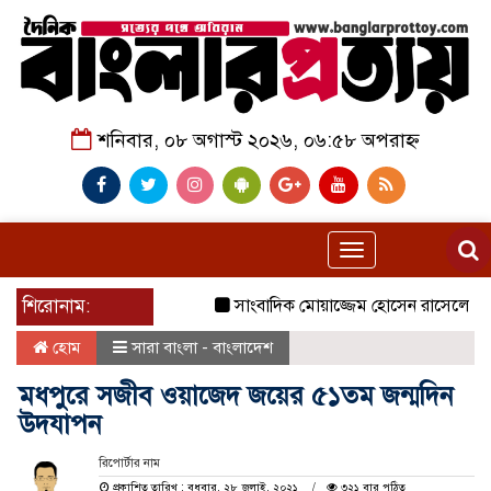
শনিবার, ০৮ অগাস্ট ২০২৬, ০৬:৫৮ অপরাহ্ন
Toggle
navigation
শিরোনাম:
সাংবাদিক মোয়াজ্জেম হোসেন রাসেলের পিতা তো
হোম
সারা বাংলা - বাংলাদেশ
মধপুরে সজীব ওয়াজেদ জয়ের ৫১তম জন্মদিন
উদযাপন
রিপোর্টার নাম
প্রকাশিত তারিখ : বুধবার, ২৮ জুলাই, ২০২১
৩২১ বার পঠিত