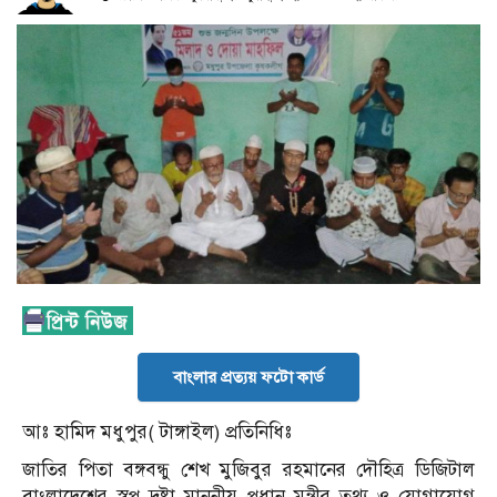
বাংলার প্রত্যয় ফটো কার্ড
আঃ হামিদ মধুপুর( টাঙ্গাইল) প্রতিনিধিঃ
জাতির পিতা বঙ্গবন্ধু শেখ মুজিবুর রহমানের দৌহিত্র ডিজিটাল
বাংলাদেশের স্বপ্ন দ্রষ্টা মাননীয় প্রধান মন্ত্রীর তথ্য ও যোগাযোগ