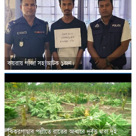
কয়রায় গাঁজা সহ আটক ১জন।
ঝিকরগাছার পল্লীতে রাতের আধারে দুর্বৃত্ত দ্বারা দুই