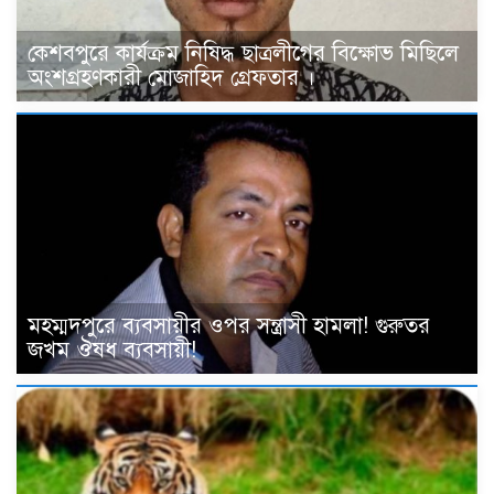
কেশবপুরে কার্যক্রম নিষিদ্ধ ছাত্রলীগের বিক্ষোভ মিছিলে
অংশগ্রহণকারী মোজাহিদ গ্রেফতার ।
মহম্মদপুরে ব্যবসায়ীর ওপর সন্ত্রাসী হামলা! গুরুতর
জখম ঔষধ ব্যবসায়ী!