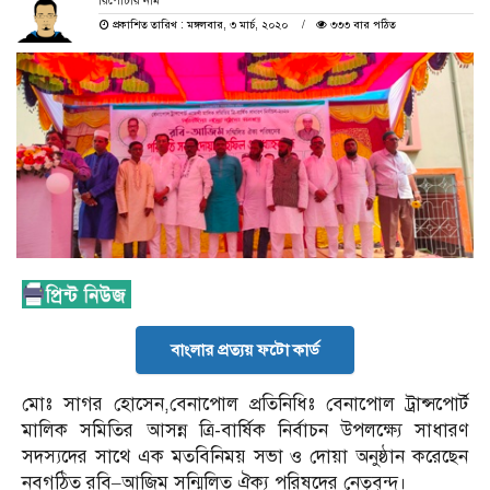
রিপোর্টার নাম
প্রকাশিত তারিখ : মঙ্গলবার, ৩ মার্চ, ২০২০
৩৩৩ বার পঠিত
বাংলার প্রত্যয় ফটো কার্ড
মোঃ সাগর হোসেন,বেনাপোল প্রতিনিধিঃ বেনাপোল ট্রান্সপোর্ট
মালিক সমিতির আসন্ন ত্রি-বার্ষিক নির্বাচন উপলক্ষ্যে সাধারণ
সদস্যদের সাথে এক মতবিনিময় সভা ও দোয়া অনুষ্ঠান করেছেন
নবগঠিত রবি–আজিম সন্মিলিত ঐক্য পরিষদের নেতৃবৃন্দ।