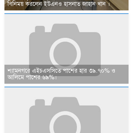
বিনিময় করলেন ইউএনও হাসনাত জাহান খান ।
শ্যামনগরে এইচএসসিতে পাশের হার ৩৯.৭০% ও
আলিমে পাশের ৬৯%।