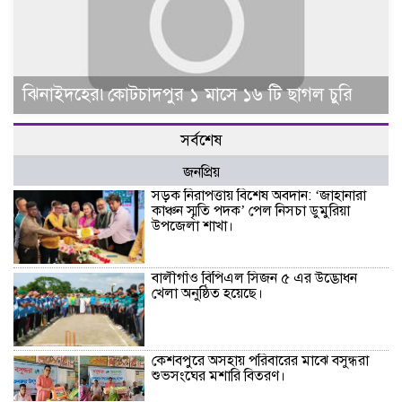
ঝিনাইদহের৷কোটচাদপুর ১ মাসে ১৬ টি ছাগল চুরি
সর্বশেষ
জনপ্রিয়
সড়ক নিরাপত্তায় বিশেষ অবদান: ‘জাহানারা
কাঞ্চন স্মৃতি পদক’ পেল নিসচা ডুমুরিয়া
উপজেলা শাখা।
বালীগাঁও বিপিএল সিজন ৫ এর উদ্ভোধন
খেলা অনুষ্ঠিত হয়েছে।
কেশবপুরে অসহায় পরিবারের মাঝে বসুন্ধরা
শুভসংঘের মশারি বিতরণ।