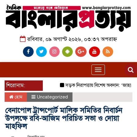
রবিবার, ০৯ অগাস্ট ২০২৬, ০৩:৩৭ অপরাহ্ন
Toggle
navigation
শিরোনাম:
সড়ক নিরাপত্তায় বিশেষ অবদান: ‘জাহানারা ক
হোম
Uncategorized
বেনাপোল ট্রান্সপোর্ট মালিক সমিতির নিবার্চন
উপলক্ষে রবি-আজিম পরিচিত সভা ও দোয়া
মাহফিল