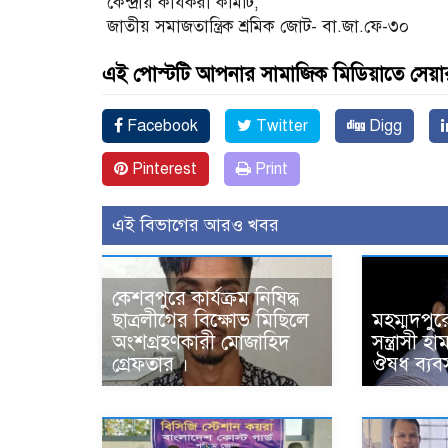
কেন্দ্রীয় কার্যকরী কমিটি,
জাতীয় সমাজতান্ত্রিক শ্রমিক জোট- বা.জা.ফে-৩০
এই পোস্টটি আপনার সামাজিক মিডিয়াতে সেয়া
Facebook
Twitter
Digg
Pinterest
Print
এই বিভাগের আরও খবর
কেশবপুরে কার্যক্রম নিষিদ্ধ
ছাত্রলীগের বিক্ষোভ মিছিলে
মহম্মদপুর
অংশগ্রহণকারী মোজাহিদ
সন্ত্রাসী 
গ্রেফতার ।
ঔষধ ব্যবস