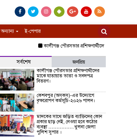
অন্যান্য
ই-পেপার
কালীগঞ্জ পৌরসভার প্রশিক্ষণার্থীদের মাঝে যাতায়াত ভাত
সর্বশেষ
জনপ্রিয়
কালীগঞ্জ পৌরসভার প্রশিক্ষণার্থীদের
মাঝে যাতায়াত ভাতা ও সনদপত্র
বিতরণ।
কেশবপুর (অসকস)-এর উদ্যোগে
বৃক্ষরোপণ কর্মসূচি-২০২৬ পালন।
মাদকের সাথে জড়িত ব্যাক্তিদের কোন
প্রকার ছাড় নেই, নেওয়া হবে কঠোর
ব্যবস্থা …………….খুলনা জেলা
পুলিশ সুপার ।