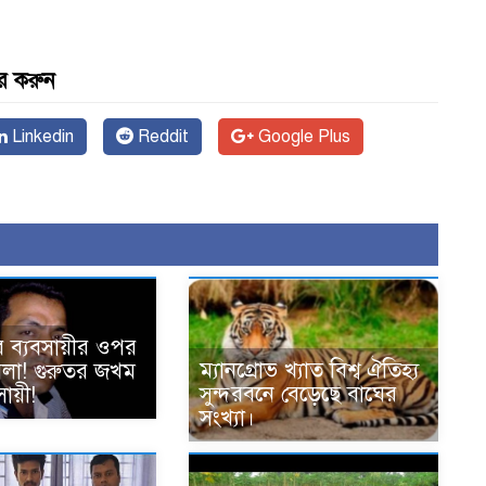
র করুন
Linkedin
Reddit
Google Plus
ে ব্যবসায়ীর ওপর
ম্যানগ্রোভ খ্যাত বিশ্ব ঐতিহ্য
হামলা! গুরুতর জখম
সুন্দরবনে বেড়েছে বাঘের
ায়ী!
সংখ্যা।