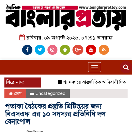
রবিবার, ০৯ অগাস্ট ২০২৬, ০৭:৩১ অপরাহ্ন
Toggle
navigation
শিরোনাম:
শ্যামনগরে আন্তর্জাতিক আদিবাসী দিবস পাল
হোম
Uncategorized
পতাকা বৈঠকের প্রস্তুতি মিটিংয়ের জন্য
বিএসএফ এর ১০ সদস্যর প্রতিনিধি দল
বেনাপোল