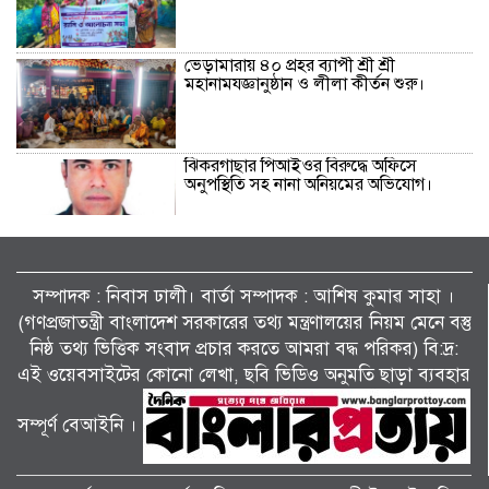
ভেড়ামারায় ৪০ প্রহর ব্যাপী শ্রী শ্রী
মহানামযজ্ঞানুষ্ঠান ও লীলা কীর্তন শুরু।
ঝিকরগাছার পিআইওর বিরুদ্ধে অফিসে
অনুপস্থিতি সহ নানা অনিয়মের অভিযোগ।
বিলাইছড়িতে দুর্গম ও প্রতিকূল পরিবেশে কৃষি
জরিপ করতে হাঁপিয়ে যাচ্ছেন কৃষি অফিসার।
সম্পাদক : নিবাস ঢালী। বার্তা সম্পাদক : আশিষ কুমাৱ সাহা ।
(গণপ্রজাতন্ত্রী বাংলাদেশ সরকারের তথ্য মন্ত্রণালয়ের নিয়ম মেনে বস্তু
নিষ্ঠ তথ্য ভিত্তিক সংবাদ প্রচার করতে আমরা বদ্ধ পরিকর) বি:দ্র:
কয়রায় আন্তর্জাতিক আদিবাসী দিবস পালিত।
এই ওয়েবসাইটের কোনো লেখা, ছবি ভিডিও অনুমতি ছাড়া ব্যবহার
সম্পূর্ণ বেআইনি ।
সড়ক নিরাপত্তায় বিশেষ অবদান: ‘জাহানারা
কাঞ্চন স্মৃতি পদক’ পেল নিসচা ডুমুরিয়া