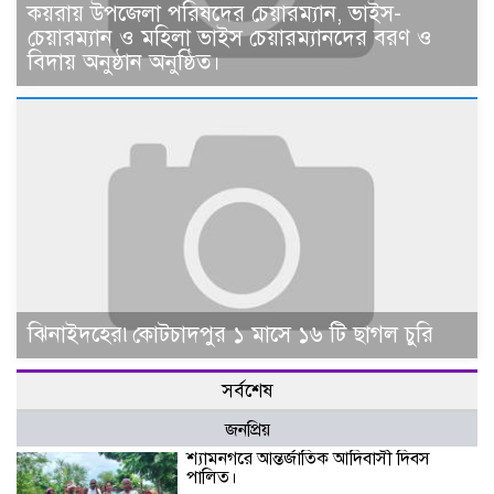
কয়রায় উপজেলা পরিষদের চেয়ারম্যান, ভাইস-
চেয়ারম্যান ও মহিলা ভাইস চেয়ারম্যানদের বরণ ও
বিদায় অনুষ্ঠান অনুষ্ঠিত।
ঝিনাইদহের৷কোটচাদপুর ১ মাসে ১৬ টি ছাগল চুরি
সর্বশেষ
জনপ্রিয়
শ্যামনগরে আন্তর্জাতিক আদিবাসী দিবস
পালিত।