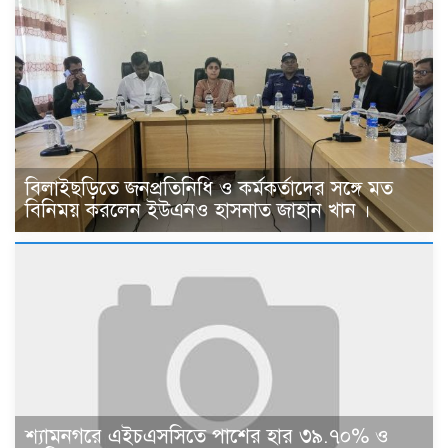
বিলাইছড়িতে জনপ্রতিনিধি ও কর্মকর্তাদের সঙ্গে মত
বিনিময় করলেন ইউএনও হাসনাত জাহান খান ।
শ্যামনগরে এইচএসসিতে পাশের হার ৩৯.৭০% ও