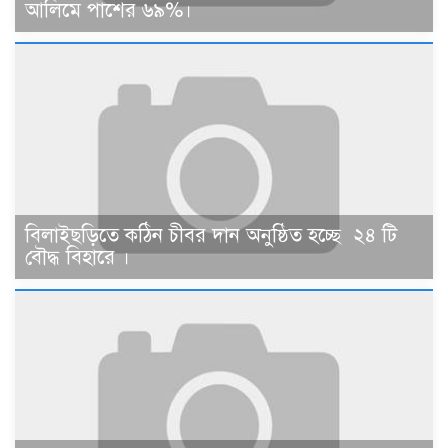
আলিমে পাশের ৬৯%।
বিলাইছড়িতে কঠিন চীবর দান অনুষ্ঠিত হচ্ছে ২৪ টি
বৌদ্ধ বিহারে ।