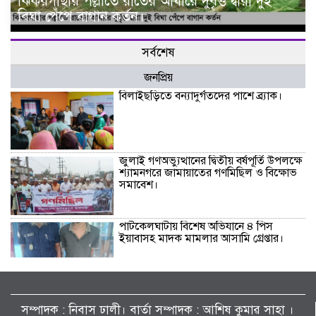
ঝিকরগাছার পল্লীতে রাতের আধারে দুর্বৃত্ত দ্বারা দুই
বিঘা পেঁপে বাগান কর্তন।
সর্বশেষ
জনপ্রিয়
বিলাইছড়িতে বন্যাদুর্গতদের পাশে ব্র্যাক।
জুলাই গণঅভ্যুত্থানের দ্বিতীয় বর্ষপূর্তি উপলক্ষে
শ্যামনগরে জামায়াতের গণমিছিল ও বিক্ষোভ
সমাবেশ।
পাটকেলঘাটায় বিশেষ অভিযানে ৪ পিস
ইয়াবাসহ মাদক মামলার আসামি গ্রেপ্তার।
তালায় জামায়াতের বিশাল গণমিছিল, ‘জুলাই
সনদ’ দ্রুত বাস্তবায়নের দাবি।
সম্পাদক : নিবাস ঢালী। বার্তা সম্পাদক : আশিষ কুমাৱ সাহা ।