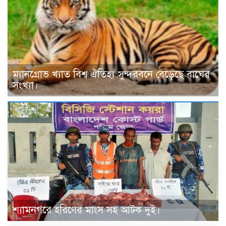
ম্যানগ্রোভ খ্যাত বিশ্ব ঐতিহ্য সুন্দরবনে বেড়েছে বাঘের
সংখ্যা।
শ্যামনগরে হরিণের মাংস সহ আটক দুই।