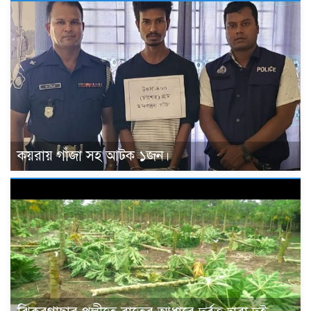
কয়রায় গাঁজা সহ আটক ১জন।