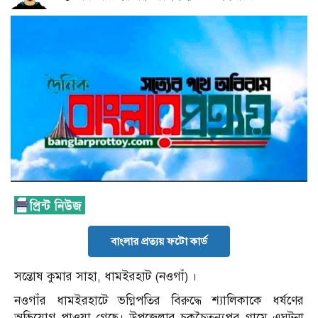
বাংলার প্রত্যয় ফটো কার্ড
সন্তোষ কুমার সাহা, ধামইরহাট (নওগাঁ) ।
নওগাঁর ধামইরহাটে ভগ্নিপতির বিরুদ্ধে শ্যালিকাকে ধর্ষণের
অভিযোগ পাওয়া গেছে। উপজেলার চকচৈতন্যপুর গ্রামে এঘটনা