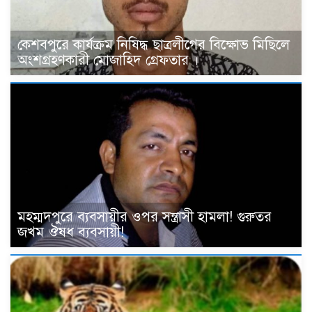
কেশবপুরে কার্যক্রম নিষিদ্ধ ছাত্রলীগের বিক্ষোভ মিছিলে
অংশগ্রহণকারী মোজাহিদ গ্রেফতার ।
মহম্মদপুরে ব্যবসায়ীর ওপর সন্ত্রাসী হামলা! গুরুতর
জখম ঔষধ ব্যবসায়ী!