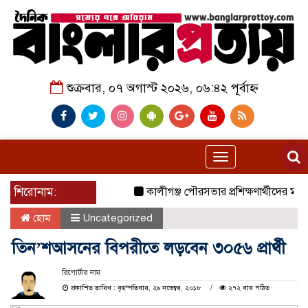
শুক্রবার, ০৭ অগাস্ট ২০২৬, ০৬:৪২ পূর্বাহ্ন
Toggle
navigation
শিরোনাম:
কালীগঞ্জ পৌরসভার প্রশিক্ষণার্থীদের মাঝে 
হোম
Uncategorized
তিন’শআসনের বিপরীতে লড়বেন ৩০৫৬ প্রার্থী
রিপোর্টার নাম
প্রকাশিত তারিখ : বৃহস্পতিবার, ২৯ নভেম্বর, ২০১৮
২৭২ বার পঠিত