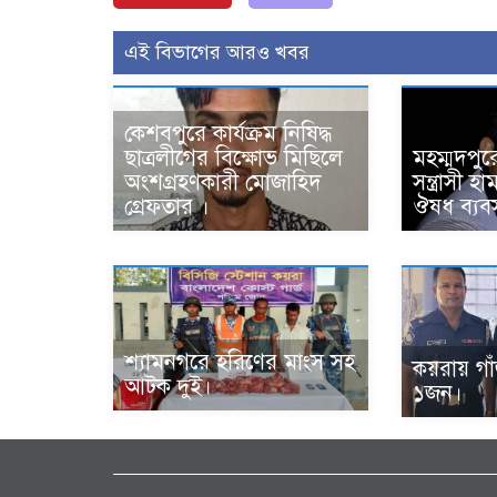
এই বিভাগের আরও খবর
কেশবপুরে কার্যক্রম নিষিদ্ধ
ছাত্রলীগের বিক্ষোভ মিছিলে
মহম্মদপুর
অংশগ্রহণকারী মোজাহিদ
সন্ত্রাসী 
গ্রেফতার ।
ঔষধ ব্যবস
শ্যামনগরে হরিণের মাংস সহ
কয়রায় গা
আটক দুই।
১জন।