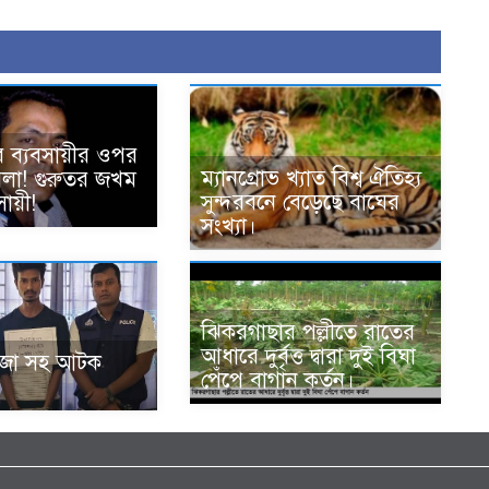
ে ব্যবসায়ীর ওপর
ম্যানগ্রোভ খ্যাত বিশ্ব ঐতিহ্য
হামলা! গুরুতর জখম
সুন্দরবনে বেড়েছে বাঘের
ায়ী!
সংখ্যা।
ঝিকরগাছার পল্লীতে রাতের
আধারে দুর্বৃত্ত দ্বারা দুই বিঘা
ঁজা সহ আটক
পেঁপে বাগান কর্তন।