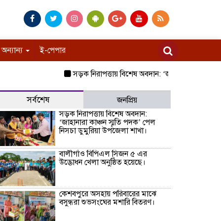
অন্যান্য
ই-পেপার
সড়ক নিরাপত্তায় বিশেষ অবদান: ‘জাহানারা কাঞ্চন স্মৃতি
সর্বশেষ
জনপ্রিয়
সড়ক নিরাপত্তায় বিশেষ অবদান:
‘জাহানারা কাঞ্চন স্মৃতি পদক’ পেল
নিসচা ডুমুরিয়া উপজেলা শাখা।
বালীগাঁও বিপিএল সিজন ৫ এর
উদ্ভোধন খেলা অনুষ্ঠিত হয়েছে।
কেশবপুরে অসহায় পরিবারের মাঝে
বসুন্ধরা শুভসংঘের মশারি বিতরণ।