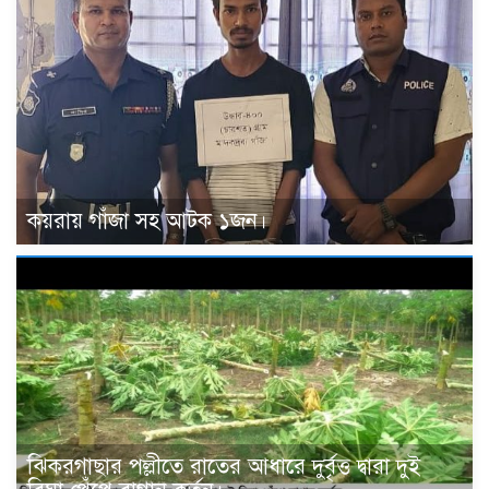
কয়রায় গাঁজা সহ আটক ১জন।
ঝিকরগাছার পল্লীতে রাতের আধারে দুর্বৃত্ত দ্বারা দুই