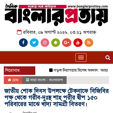
রবিবার, ০৯ অগাস্ট ২০২৬, ০৩:২১ অপরাহ্ন
Toggle
navigation
শিরোনাম:
সড়ক নিরাপত্তায় বিশেষ অবদান: ‘জাহানারা কাঞ
হোম
সারা বাংলা - বাংলাদেশ
জাতীয় শোক দিবস উপলক্ষে টেকনাফে বিজিবির
পক্ষ থেকে গরীব-দুঃস্থ শাহ্ পরীর দ্বীপ ১৫০
পরিবারের মাঝে খাদ্য সামগ্রী বিতরণ।