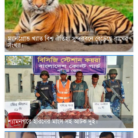
ম্যানগ্রোভ খ্যাত বিশ্ব ঐতিহ্য সুন্দরবনে বেড়েছে বাঘের
সংখ্যা।
শ্যামনগরে হরিণের মাংস সহ আটক দুই।