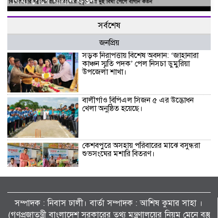
বিঘা পেঁপে বাগান কর্তন।
সর্বশেষ
জনপ্রিয়
সড়ক নিরাপত্তায় বিশেষ অবদান: ‘জাহানারা
কাঞ্চন স্মৃতি পদক’ পেল নিসচা ডুমুরিয়া
উপজেলা শাখা।
বালীগাঁও বিপিএল সিজন ৫ এর উদ্ভোধন
খেলা অনুষ্ঠিত হয়েছে।
কেশবপুরে অসহায় পরিবারের মাঝে বসুন্ধরা
শুভসংঘের মশারি বিতরণ।
কেশবপুরে কৃষকের ধানের চারা রোপণ করে
দিলেন আনসার-ভিডিপির সদস্যরা।
সম্পাদক : নিবাস ঢালী। বার্তা সম্পাদক : আশিষ কুমাৱ সাহা ।
(গণপ্রজাতন্ত্রী বাংলাদেশ সরকারের তথ্য মন্ত্রণালয়ের নিয়ম মেনে বস্তু