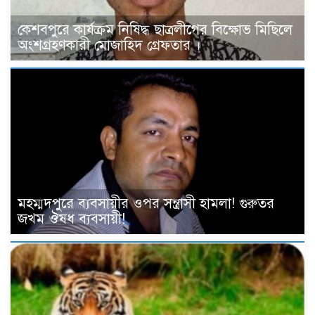
কেশবপুরে কার্যক্রম নিষিদ্ধ ছাত্রলীগের বিক্ষোভ মিছিলে
অংশগ্রহণকারী মোজাহিদ গ্রেফতার ।
মহম্মদপুরে ব্যবসায়ীর ওপর সন্ত্রাসী হামলা! গুরুতর
জখম ঔষধ ব্যবসায়ী!