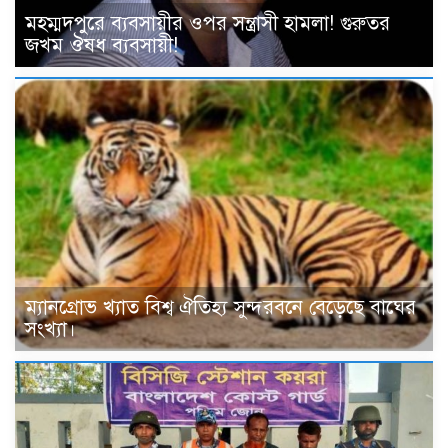
মহম্মদপুরে ব্যবসায়ীর ওপর সন্ত্রাসী হামলা! গুরুতর
জখম ঔষধ ব্যবসায়ী!
ম্যানগ্রোভ খ্যাত বিশ্ব ঐতিহ্য সুন্দরবনে বেড়েছে বাঘের
সংখ্যা।