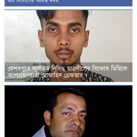
এই বিভাগের আরও খবর
কেশবপুরে কার্যক্রম নিষিদ্ধ ছাত্রলীগের বিক্ষোভ মিছিলে
অংশগ্রহণকারী মোজাহিদ গ্রেফতার ।