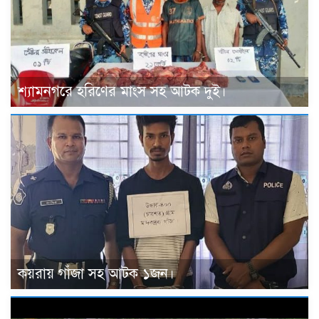
শ্যামনগরে হরিণের মাংস সহ আটক দুই।
কয়রায় গাঁজা সহ আটক ১জন।