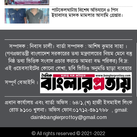
পাটকেলঘাটায় বিশেষ অভিযানে ৪ পিস
ইয়াবাসহ মাদক মামলার আসামি গ্রেপ্তার।
তালায় জামায়াতের বিশাল গণমিছিল, ‘জুলাই
সনদ’ দ্রুত বাস্তবায়নের দাবি।
সম্পাদক : নিবাস ঢালী। বার্তা সম্পাদক : আশিষ কুমাৱ সাহা ।
(গণপ্রজাতন্ত্রী বাংলাদেশ সরকারের তথ্য মন্ত্রণালয়ের নিয়ম মেনে বস্তু
নিষ্ঠ তথ্য ভিত্তিক সংবাদ প্রচার করতে আমরা বদ্ধ পরিকর) বি:দ্র:
কালীগঞ্জে জুলাই গণঅভ্যুত্থান দিবসের গণ
এই ওয়েবসাইটের কোনো লেখা, ছবি ভিডিও অনুমতি ছাড়া ব্যবহার
মিছিল আলোচনা সভা ও দোয়া মাহফিল
অনুষ্ঠিত।
সম্পূর্ণ বেআইনি ।
শ্যামনগরে ফাইটার ক্যারাতে ক্লাবের বেল্ট
প্রদান অনুষ্ঠান।
প্রধান কার্যালয় এবং বার্তা অফিস : ৬৪/১,(খ) হাজী ইসমাইল লিংক
রোড ৯১০০ খুলনা। অফিস ফোন:০১৭১২-৩৯১৭৬৮ , gmail:
dainikbanglerprottoy@gmail.com
কয়রায় জুলাই গণঅভ্যুত্থান দিবস পালন
উপলক্ষ্যে সংবর্ধনা ও আলোচনা সভা ।
© All rights reserved © 2021-2022