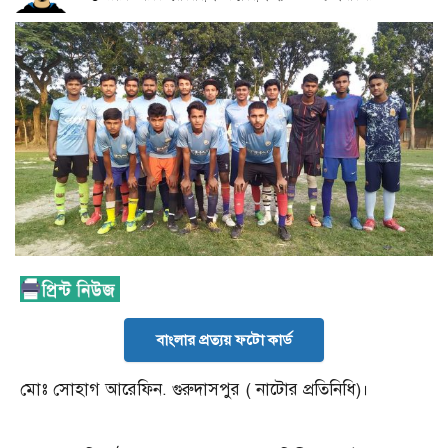
বাংলার প্রত্যয় ফটো কার্ড
মোঃ সোহাগ আরেফিন. গুরুদাসপুর ( নাটোর প্রতিনিধি)।