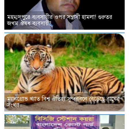
মহম্মদপুরে ব্যবসায়ীর ওপর সন্ত্রাসী হামলা! গুরুতর
জখম ঔষধ ব্যবসায়ী!
ম্যানগ্রোভ খ্যাত বিশ্ব ঐতিহ্য সুন্দরবনে বেড়েছে বাঘের
সংখ্যা।