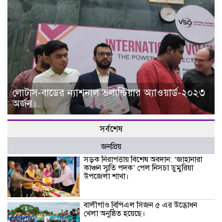
লোটাস-বাডের ন্যাশনাল ভলান্টিয়ার অ্যাওয়ার্ড-২০২৩
অর্জন।
সর্বশেষ
জনপ্রিয়
সড়ক নিরাপত্তায় বিশেষ অবদান: ‘জাহানারা
কাঞ্চন স্মৃতি পদক’ পেল নিসচা ডুমুরিয়া
উপজেলা শাখা।
বালীগাঁও বিপিএল সিজন ৫ এর উদ্ভোধন
খেলা অনুষ্ঠিত হয়েছে।