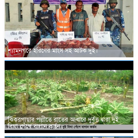
শ্যামনগরে হরিণের মাংস সহ আটক দুই।
ঝিকরগাছার পল্লীতে রাতের আধারে দুর্বৃত্ত দ্বারা দুই
বিঘা পেঁপে বাগান কর্তন।