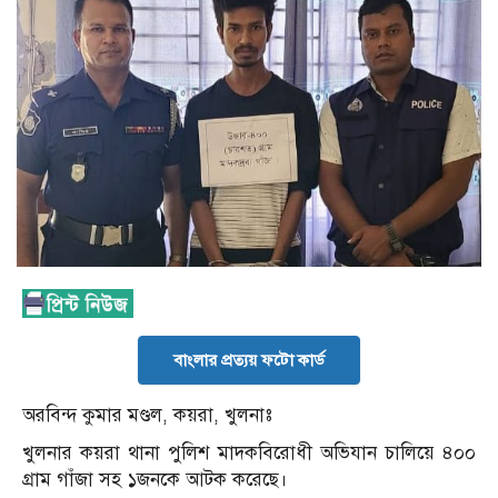
বাংলার প্রত্যয় ফটো কার্ড
অরবিন্দ কুমার মণ্ডল, কয়রা, খুলনাঃ
খুলনার কয়রা থানা পুলিশ মাদকবিরোধী অভিযান চালিয়ে ৪০০
গ্রাম গাঁজা সহ ১জনকে আটক করেছে।