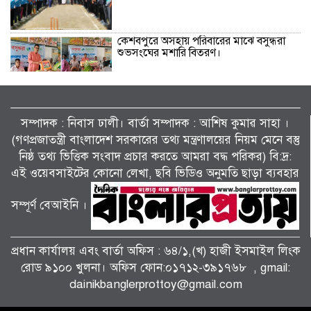
কেশবপুরে অসহায় পরিবারের মাঝে বসুন্ধরা
শুভসংঘের মশারি বিতরণ।
কেশবপুরে কৃষকের ধানের চারা রোপণ করে
দিলেন আনসার-ভিডিপির সদস্যরা।
সম্পাদক : নিবাস ঢালী। বার্তা সম্পাদক : আশিষ কুমাৱ সাহা ।
(গণপ্রজাতন্ত্রী বাংলাদেশ সরকারের তথ্য মন্ত্রণালয়ের নিয়ম মেনে বস্তু
সাংবাদিক মোয়াজ্জেম হোসেন রাসেলের পিতা
নিষ্ঠ তথ্য ভিত্তিক সংবাদ প্রচার করতে আমরা বদ্ধ পরিকর) বি:দ্র:
তোফাজ্জল ডাক্তারের জানাজা ও দাফন
এই ওয়েবসাইটের কোনো লেখা, ছবি ভিডিও অনুমতি ছাড়া ব্যবহার
সম্পন্ন।
সম্পূর্ণ বেআইনি ।
কেশবপুরে আনসার-ভিডিপির প্রশংসনীয়
উদ্যোগঃ স্বেচ্ছাশ্রমে খাল পরিষ্কার।
প্রধান কার্যালয় এবং বার্তা অফিস : ৬৪/১,(খ) হাজী ইসমাইল লিংক
রোড ৯১০০ খুলনা। অফিস ফোন:০১৭১২-৩৯১৭৬৮ , gmail:
dainikbanglerprottoy@gmail.com
কালীগঞ্জ পৌরসভার প্রশিক্ষণার্থীদের মাঝে
যাতায়াত ভাতা ও সনদপত্র বিতরণ।