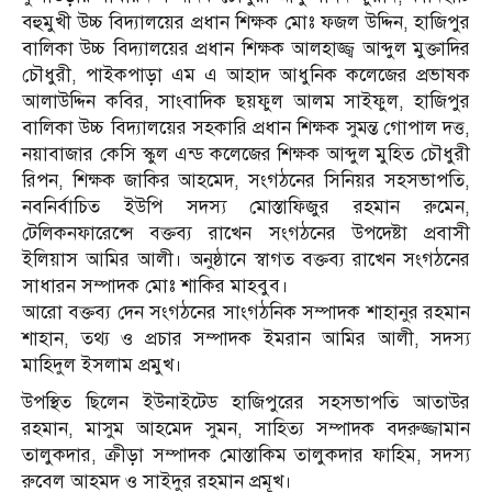
বহুমুখী উচ্চ বিদ‍্যালয়ের প্রধান শিক্ষক মোঃ ফজল উদ্দিন, হাজিপুর
বালিকা উচ্চ বিদ‍্যালয়ের প্রধান শিক্ষক আলহাজ্জ্ব আব্দুল মুক্তাদির
চৌধুরী, পাইকপাড়া এম এ আহাদ আধুনিক কলেজের প্রভাষক
আলাউদ্দিন কবির, সাংবাদিক ছয়ফুল আলম সাইফুল, হাজিপুর
বালিকা উচ্চ বিদ্যালয়ের সহকারি প্রধান শিক্ষক সুমন্ত গোপাল দত্ত,
নয়াবাজার কেসি স্কুল এন্ড কলেজের শিক্ষক আব্দুল মুহিত চৌধুরী
রিপন, শিক্ষক জাকির আহমেদ, সংগঠনের সিনিয়র সহসভাপতি,
নবনির্বাচিত ইউপি সদস্য মোস্তাফিজুর রহমান রুমেন,
টেলিকনফারেন্সে বক্তব্য রাখেন সংগঠনের উপদেষ্টা প্রবাসী
ইলিয়াস আমির আলী। অনুষ্ঠানে স্বাগত বক্তব্য রাখেন সংগঠনের
সাধারন সম্পাদক মোঃ শাকির মাহবুব।
আরো বক্তব্য দেন সংগঠনের সাংগঠনিক সম্পাদক শাহানুর রহমান
শাহান, তথ্য ও প্রচার সম্পাদক ইমরান আমির আলী, সদস্য
মাহিদুল ইসলাম প্রমুখ।
উপস্থিত ছিলেন ইউনাইটেড হাজিপুরের সহসভাপতি আতাউর
রহমান, মাসুম আহমেদ সুমন, সাহিত্য সম্পাদক বদরুজ্জামান
তালুকদার, ক্রীড়া সম্পাদক মোস্তাকিম তালুকদার ফাহিম, সদস্য
রুবেল আহমদ ও সাইদুর রহমান প্রমূখ।