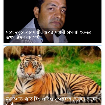
মহম্মদপুরে ব্যবসায়ীর ওপর সন্ত্রাসী হামলা! গুরুতর
জখম ঔষধ ব্যবসায়ী!
ম্যানগ্রোভ খ্যাত বিশ্ব ঐতিহ্য সুন্দরবনে বেড়েছে বাঘের
সংখ্যা।