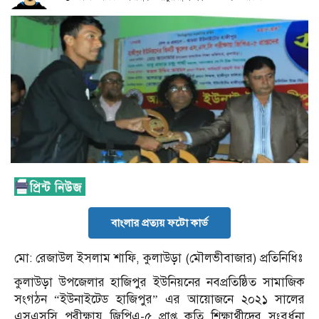
বাংলার প্রত্যয় ফটো কার্ড
মো: রেজাউল ইসলাম শাফি, কুলাউড়া (মৌলভীবাজার) প্রতিনিধিঃ
কুলাউড়া উপজেলার হাজিপুর ইউনিয়নের নবপ্রতিষ্ঠিত সামাজিক
সংগঠন “ইউনাইটেড হাজিপুর” এর আয়োজনে ২০২১ সালের
এসএসসি পরীক্ষায় জিপিএ-৫ প্রাপ্ত কৃতি শিক্ষার্থীদের সংবর্ধনা