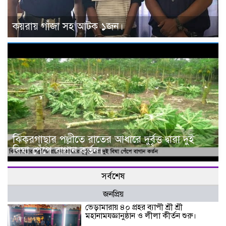
কয়রায় গাঁজা সহ আটক ১জন।
ঝিকরগাছার পল্লীতে রাতের আধারে দুর্বৃত্ত দ্বারা দুই
বিঘা পেঁপে বাগান কর্তন।
সর্বশেষ
জনপ্রিয়
ভেড়ামারায় ৪০ প্রহর ব্যাপী শ্রী শ্রী
মহানামযজ্ঞানুষ্ঠান ও লীলা কীর্তন শুরু।