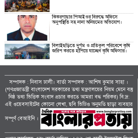
ঝিকরগাছার পিআইওর বিরুদ্ধে অফিসে
অনুপস্থিতি সহ নানা অনিয়মের অভিযোগ।
বিলাইছড়িতে দুর্গম ও প্রতিকূল পরিবেশে কৃষি
জরিপ করতে হাঁপিয়ে যাচ্ছেন কৃষি অফিসার।
কয়রায় আন্তর্জাতিক আদিবাসী দিবস পালিত।
সম্পাদক : নিবাস ঢালী। বার্তা সম্পাদক : আশিষ কুমাৱ সাহা ।
(গণপ্রজাতন্ত্রী বাংলাদেশ সরকারের তথ্য মন্ত্রণালয়ের নিয়ম মেনে বস্তু
নিষ্ঠ তথ্য ভিত্তিক সংবাদ প্রচার করতে আমরা বদ্ধ পরিকর) বি:দ্র:
সড়ক নিরাপত্তায় বিশেষ অবদান: ‘জাহানারা
এই ওয়েবসাইটের কোনো লেখা, ছবি ভিডিও অনুমতি ছাড়া ব্যবহার
কাঞ্চন স্মৃতি পদক’ পেল নিসচা ডুমুরিয়া
উপজেলা শাখা।
সম্পূর্ণ বেআইনি ।
বালীগাঁও বিপিএল সিজন ৫ এর উদ্ভোধন
খেলা অনুষ্ঠিত হয়েছে।