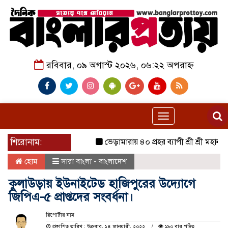
রবিবার, ০৯ অগাস্ট ২০২৬, ০৬:২২ অপরাহ্ন
Toggle
navigation
শিরোনাম:
ভেড়ামারায় ৪০ প্রহর ব্যাপী শ্রী শ্রী মহানামযজ্ঞান
হোম
সারা বাংলা - বাংলাদেশ
কুলাউড়ায় ইউনাইটেড হাজিপুরের উদ্যোগে
জিপিএ-৫ প্রাপ্তদের সংবর্ধনা।
রিপোর্টার নাম
প্রকাশিত তারিখ : শুক্রবার, ১৪ জানুয়ারী, ২০২২
১৯০ বার পঠিত