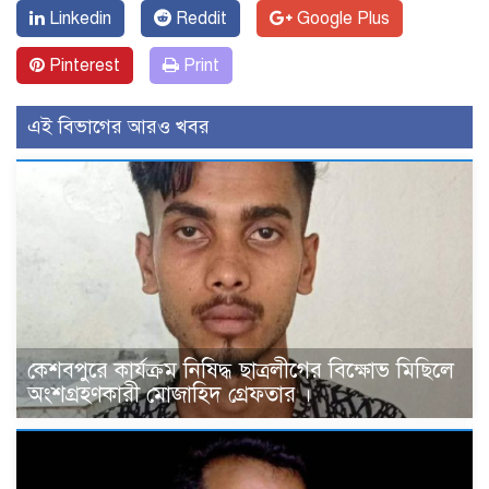
Linkedin
Reddit
Google Plus
Pinterest
Print
এই বিভাগের আরও খবর
কেশবপুরে কার্যক্রম নিষিদ্ধ ছাত্রলীগের বিক্ষোভ মিছিলে
অংশগ্রহণকারী মোজাহিদ গ্রেফতার ।