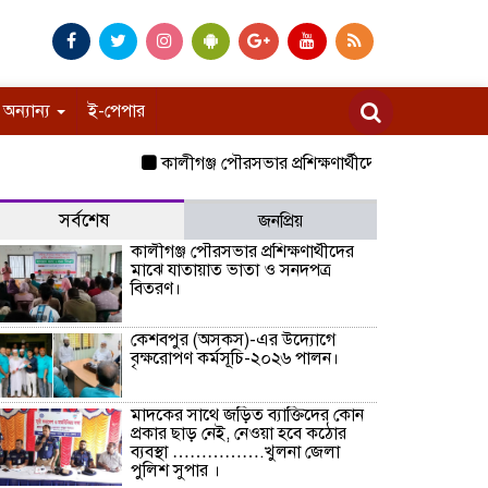
অন্যান্য
ই-পেপার
কালীগঞ্জ পৌরসভার প্রশিক্ষণার্থীদের মাঝে যাতায়াত ভাত
সর্বশেষ
জনপ্রিয়
কালীগঞ্জ পৌরসভার প্রশিক্ষণার্থীদের
মাঝে যাতায়াত ভাতা ও সনদপত্র
বিতরণ।
কেশবপুর (অসকস)-এর উদ্যোগে
বৃক্ষরোপণ কর্মসূচি-২০২৬ পালন।
মাদকের সাথে জড়িত ব্যাক্তিদের কোন
প্রকার ছাড় নেই, নেওয়া হবে কঠোর
ব্যবস্থা …………….খুলনা জেলা
পুলিশ সুপার ।