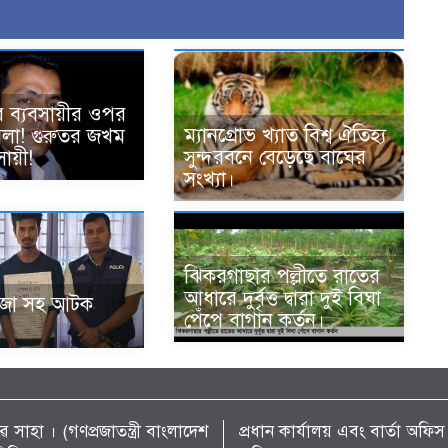
ে ব্যবসায়ীর ওপর
ম্যানগ্রোভ খ্যাত বিশ্ব ঐতিহ্য
হামলা! গুরুতর জখম
সুন্দরবনে বেড়েছে বাঘের
ায়ী!
সংখ্যা।
ঝিকরগাছার পল্লীতে রাতের
আধারে দুর্বৃত্ত দ্বারা দুই বিঘা
ঁজা সহ আটক
পেঁপে বাগান কর্তন।
 সাহা । (গণপ্রজাতন্ত্রী বাংলাদেশ
প্রধান কার্যালয় এবং বার্তা অ