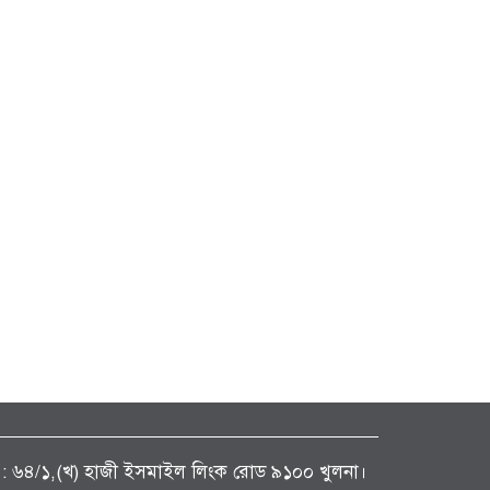
ফিস : ৬৪/১,(খ) হাজী ইসমাইল লিংক রোড ৯১০০ খুলনা।