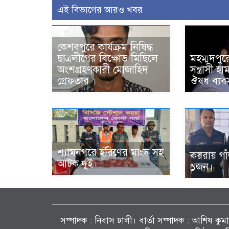
এই বিভাগের আরও খবর
কেশবপুরে কার্যক্রম নিষিদ্ধ
ছাত্রলীগের বিক্ষোভ মিছিলে
মহম্মদপুর
অংশগ্রহণকারী মোজাহিদ
সন্ত্রাসী 
গ্রেফতার ।
ঔষধ ব্যবস
শ্যামনগরে হরিণের মাংস সহ
কয়রায় গা
আটক দুই।
১জন।
সম্পাদক : নিবাস ঢালী। বার্তা সম্পাদক : আশিষ কুমাৱ