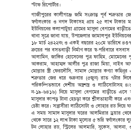
স্টাফ রিপোর্টার।
গাজীপুরের কালীগঞ্জে জমি সংক্রান্ত পূর্ব শত্রুতার
স্বর্ণালংকার ও নগদ টাকাসহ প্রায় ২৫ লাখ টাকার 
ইউনিয়নের কলাপাটুয়া গ্রামের মাসুদা বেগমের বাড়ীত
থানা সূত্রে জানা যায়, উপজেলার জামালপুর ইউনিয়নের 
১৮ মার্চ ২৪২২নং ও একই বছরের ২০মে তারিখে ৪৩
ক্রয়ের পর বসতবাড়ী নির্মাণ করে স্ব-পরিবারে বসবাস ক
আলামিন, জাকির হোসেনের পুত্র ফাহিম, মোমেনের পুত
আকরাম, আহাম্মদ আলীর পুত্র রাজা মিয়া, নাইব আলী
মোল্লার স্ত্রী ফেরদৌসি, সামাদ মোল্লার কণ্যা কহিন
শত্রুতার জের ধরে শুক্রবার (৫জুন) রাত ৭টার দিকে
পরিকল্পিতভাবে দেশীয় অস্ত্রশস্ত্র ও লাঠিসোটাসহ
ন-১৯-৬৪১৬) নিয়ে মাসুদা বেগমের বাড়ীতে এসে 
মাসুদার কাপড় টানা হেচড়া করে শ্লীলতাহানী করে এবং 
চেষ্টা করে। সন্ত্রাসীরা লাঠিসোটা ও লোহার রড দিয়ে 
এ সময় সামাদ মাসুদার ঘরের আলমিরার ড্রয়ার থেক
থেকে সারে ১২ লাখ টাকা মূল্যের ৫ ভরি স্বর্ণালংকার ল
টন লোহার রড, স্ট্রিলের আলমারি, সুকেস, আলনা, ওয়