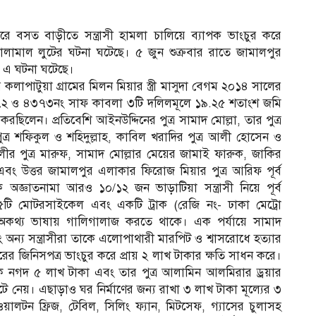
 জেরে বসত বাড়ীতে সন্ত্রাসী হামলা চালিয়ে ব্যাপক ভাংচুর করে
মালামাল লুটের ঘটনা ঘটেছে। ৫ জুন শুক্রবার রাতে জামালপুর
ে এ ঘটনা ঘটেছে।
কলাপাটুয়া গ্রামের মিলন মিয়ার স্ত্রী মাসুদা বেগম ২০১৪ সালের
৭২ ও ৪৩৭৩নং সাফ কাবলা ৩টি দলিলমূলে ১৯.২৫ শতাংশ জমি
রছিলেন। প্রতিবেশি আইনউদ্দিনের পুত্র সামাদ মোল্লা, তার পুত্র
্র শফিকুল ও শহিদুল্লাহ, কাবিল খরাদির পুত্র আলী হোসেন ও
র পুত্র মারুফ, সামাদ মোল্লার মেয়ের জামাই ফারুক, জাকির
ুর এবং উত্তর জামালপুর এলাকার ফিরোজ মিয়ার পুত্র আরিফ পূর্ব
 অজ্ঞাতনামা আরও ১০/১২ জন ভাড়াটিয়া সন্ত্রাসী নিয়ে পূর্ব
 ৪/৫টি মোটরসাইকেল এবং একটি ট্রাক (রেজি নং- ঢাকা মেট্রো
অকথ্য ভাষায় গালিগালাজ করতে থাকে। এক পর্যায়ে সামাদ
অন্য সন্ত্রাসীরা তাকে এলোপাথারী মারপিট ও শ্বাসরোধে হত্যার
ঘরের জিনিসপত্র ভাংচুর করে প্রায় ২ লাখ টাকার ক্ষতি সাধন করে।
ে নগদ ৫ লাখ টাকা এবং তার পুত্র আলামিন আলমিরার ড্রয়ার
ুটে নেয়। এছাড়াও ঘর নির্মাণের জন্য রাখা ৩ লাখ টাকা মূল্যের ৩
ালটন ফ্রিজ, টেবিল, সিলিং ফ্যান, মিটসেফ, গ্যাসের চুলাসহ