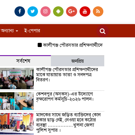
অন্যান্য
ই-পেপার
কালীগঞ্জ পৌরসভার প্রশিক্ষণার্থীদের মাঝে যাতায়াত ভাতা
সর্বশেষ
জনপ্রিয়
কালীগঞ্জ পৌরসভার প্রশিক্ষণার্থীদের
মাঝে যাতায়াত ভাতা ও সনদপত্র
বিতরণ।
কেশবপুর (অসকস)-এর উদ্যোগে
বৃক্ষরোপণ কর্মসূচি-২০২৬ পালন।
মাদকের সাথে জড়িত ব্যাক্তিদের কোন
প্রকার ছাড় নেই, নেওয়া হবে কঠোর
ব্যবস্থা …………….খুলনা জেলা
পুলিশ সুপার ।