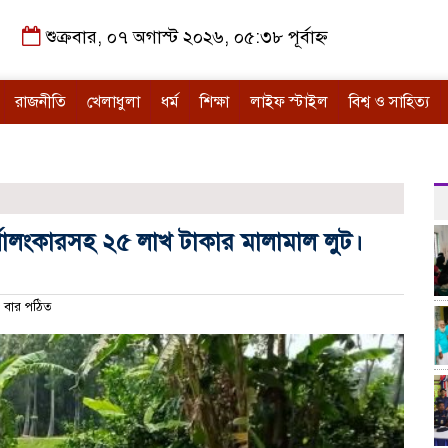
শুক্রবার, ০৭ অগাস্ট ২০২৬, ০৫:৩৮ পূর্বাহ্ন
রাজনীতি
খেলাধুলা
ধর্ম
শিক্ষা
লাইফ স্টাইল
বিশ্ব ও সাহিত্য
র্ণালংকারসহ ২৫ লাখ টাকার মালামাল লুট।
বার পঠিত