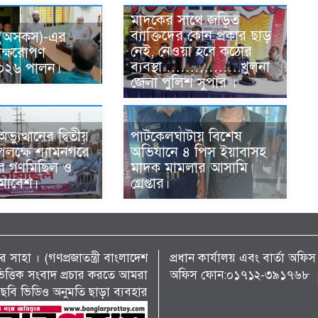
মাদকের সাথে জড়িত
ব্যাক্তিদের কোন প্রকার ছাড়
 (অসকস)-এর
নেই, নেওয়া হবে কঠোর
ৃক্ষরোপণ
ব্যবস্থা …………….খুলনা
-২০২৬ পালন।
জেলা পুলিশ সুপার ।
্যুত্থানের দ্বিতীয়
পাটকেলঘাটায় বিশেষ
 উপলক্ষে শ্যামনগরে
অভিযানে ৪ পিস ইয়াবাসহ
ের গণমিছিল ও
মাদক মামলার আসামি
সমাবেশ।
গ্রেপ্তার।
 সাহা । (গণপ্রজাতন্ত্রী বাংলাদেশ
প্রধান কার্যালয় এবং বার্তা অ
্য ভিত্তিক সংবাদ প্রচার করতে আমরা
অফিস ফোন:০১৭১২-৩৯১৭৬৮ , 
ছবি ভিডিও অনুমতি ছাড়া ব্যবহার