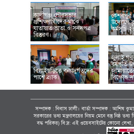
কালীগঞ্জ পৌরসভার
কেশবপুর
প্রশিক্ষণার্থীদের মাঝে
উদ্যোগে ব
যাতায়াত ভাতা ও সনদপত্র
কর্মসূচি
বিতরণ।
জুলাই গণঅভ
বর্ষপূর্তি
বিলাইছড়িতে বন্যাদুর্গতদের
জামায়াত
পাশে ব্র্যাক।
বিক্ষোভ 
সম্পাদক : নিবাস ঢালী। বার্তা সম্পাদক : আশিষ কুমাৱ
সরকারের তথ্য মন্ত্রণালয়ের নিয়ম মেনে বস্তু নিষ্ঠ তথ
বদ্ধ পরিকর) বি:দ্র: এই ওয়েবসাইটের কোনো লেখা, 