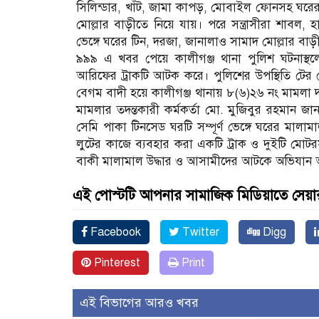
সিলিন্ডার, খাঁট, জামা কাপড়, মোবাইল ফোনসহ ঘরের 
মোল্লার বাড়ীতে নিয়ে যায়। পরে সন্ত্রাসীরা শাবল, হ
ভেঙ্গে ঘরের টিন, দরজা, জানালাও সামাদ মোল্লার বাড়
৯৯৯ এ খবর পেয়ে কালীগঞ্জ থানা পুলিশ ঘটনাস্থলে
আরিফের ট্রাকটি আটক করে। পুলিশের উপস্থিতি টের পে
বেগম বাদী হয়ে কালীগঞ্জ থানায় ৮(৬)২৬ নং মামলা 
মামলার তদন্তকারী কর্মকর্তা মো. মুজিবুর রহমান জানা
সেমি পাকা টিনসেড ঘরটি সম্পূর্ণ ভেঙ্গে ঘরের মাল
লুটের কাজে ব্যবহার করা একটি ট্রাক ও দুইটি মোট
বাকী মালামাল উদ্ধার ও আসামীদের আটকে অভিযান অ
এই পোস্টটি আপনার সামাজিক মিডিয়াতে সেয়া
Facebook
Twitter
Digg
Pinterest
Print
এই বিভাগের আরও খবর