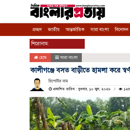
প্রচ্ছদ
জাতীয়
আন্তর্জাতিক
সারা বাংলা
বিনোদন
শিরোনাম:
হোম
সারা বাংলা
কালীগঞ্জে বসত বাড়ীতে হামলা করে স্ব
রিপোর্টার নাম
প্রকাশিত তারিখ : বুধবার, ১০ জুন, ২০২৬
১২৫ 