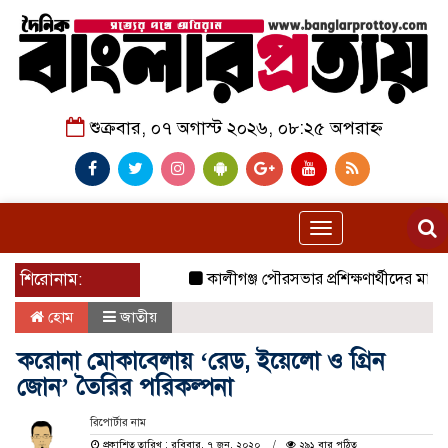
শুক্রবার, ০৭ অগাস্ট ২০২৬, ০৮:২৫ অপরাহ্ন
Toggle
navigation
শিরোনাম:
কালীগঞ্জ পৌরসভার প্রশিক্ষণার্থীদের মাঝে য
হোম
জাতীয়
করোনা মোকাবেলায় ‘রেড, ইয়েলো ও গ্রিন
জোন’ তৈরির পরিকল্পনা
রিপোর্টার নাম
প্রকাশিত তারিখ : রবিবার, ৭ জুন, ২০২০
২৯১ বার পঠিত