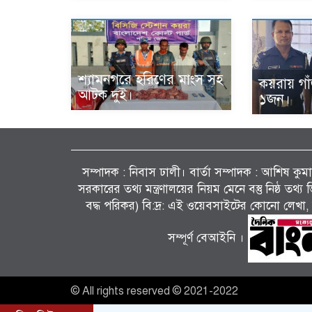
শ্যামনগরে হরিণের মাংস সহ
কয়রায় গা
আটক দুই।
১জন।
সম্পাদক : নিবাস ঢালী। বার্তা সম্পাদক : আশিষ কুমাৱ
সরকারের তথ্য মন্ত্রণালয়ের নিয়ম মেনে বস্তু নিষ্ঠ তথ
বদ্ধ পরিকর) বি:দ্র: এই ওয়েবসাইটের কোনো লেখা, 
সম্পূর্ণ বেআইনি ।
© All rights reserved © 2021-2022