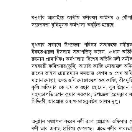
নওগাঁর আত্রাইয়ে জাতীয় নদীরক্ষা কমিশন ও নৌপরিবহ
সচেতনতা বৃদ্ধিমূলক কর্মশালা অনুষ্ঠিত হয়েছে।
বুধবার সকালে উপজেলা পরিষদ সভাকক্ষে নদীরক্
ইকতেখারুল ইসলাম সভাপতিত্ব করেন। প্রধান অতিথি
রহমান প্রামাণিক। কর্মশালায় বিশেষ অতিথি নদী সমীক্ষ
সহকারী কমিশনার(ভূমি) আত্রাই কাজি মোহাম্মদ অনিক 
রাখেন ভাইস চেয়ারম্যান মমতাজ বেগম ও শেখ হাফি
মান্নান মোল্লা, তদন্ত ওসি মোজাম্মেল হক কাজি, বীরমুক্
কৃষি অফিসার কে এম কাওছার হোসেন, যুব উন্নয়ন অ
সহসভাপতি তপন কুমার সরকার, উপজেলা প্রেসক্লাব স
সিদ্দিকী, ভারপ্রাপ্ত অধ্যক্ষ মাহবুবউল আলম দুলু।
অনুষ্ঠান সঞ্চালনা করেন নদী রক্ষা প্রোগ্রাম অফিসার
নদী তার প্রবাহ হারিয়ে ফেলেছে। এতে নদীর নাব্য