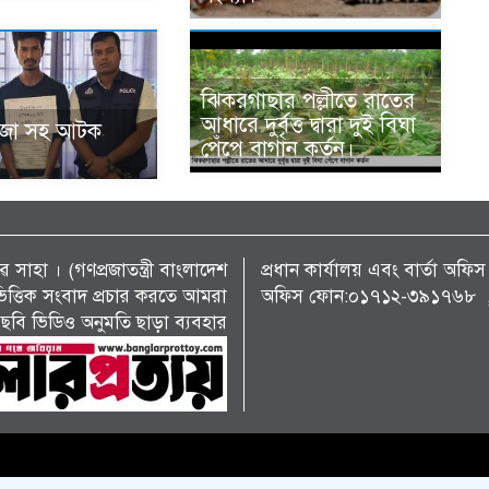
ঝিকরগাছার পল্লীতে রাতের
আধারে দুর্বৃত্ত দ্বারা দুই বিঘা
ঁজা সহ আটক
পেঁপে বাগান কর্তন।
 সাহা । (গণপ্রজাতন্ত্রী বাংলাদেশ
প্রধান কার্যালয় এবং বার্তা অ
্য ভিত্তিক সংবাদ প্রচার করতে আমরা
অফিস ফোন:০১৭১২-৩৯১৭৬৮ , 
ছবি ভিডিও অনুমতি ছাড়া ব্যবহার