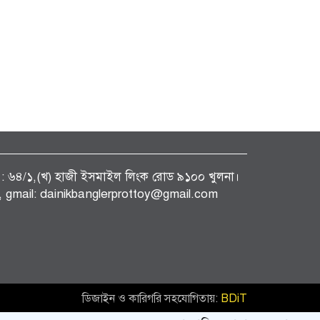
ফিস : ৬৪/১,(খ) হাজী ইসমাইল লিংক রোড ৯১০০ খুলনা।
gmail: dainikbanglerprottoy@gmail.com
ডিজাইন ও কারিগরি সহযোগিতায়:
BDiT