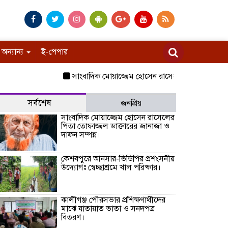
অন্যান্য
ই-পেপার
সাংবাদিক মোয়াজ্জেম হোসেন রাসেলের পিতা তোফাজ্জল ডাক্
সর্বশেষ
জনপ্রিয়
সাংবাদিক মোয়াজ্জেম হোসেন রাসেলের
পিতা তোফাজ্জল ডাক্তারের জানাজা ও
দাফন সম্পন্ন।
কেশবপুরে আনসার-ভিডিপির প্রশংসনীয়
উদ্যোগঃ স্বেচ্ছাশ্রমে খাল পরিষ্কার।
কালীগঞ্জ পৌরসভার প্রশিক্ষণার্থীদের
মাঝে যাতায়াত ভাতা ও সনদপত্র
বিতরণ।