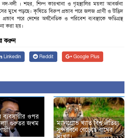
নদ-নদী । শহর, শিল্প কারখানা ও গৃহস্থালির ময়লা আবর্জনা
ংসের মুখে পড়ছে। কৃষিতে বিরুপ প্রভাব পরে জলজ প্রাণী ও উদ্ভিদ
্রভাব পরে দেশের অর্থনৈতিক ও পরিবেশ ব্যবস্থাকে ক্ষতিগ্রস্থ
না করা হয়।
র করুন
Linkedin
Reddit
Google Plus
ে ব্যবসায়ীর ওপর
ম্যানগ্রোভ খ্যাত বিশ্ব ঐতিহ্য
হামলা! গুরুতর জখম
সুন্দরবনে বেড়েছে বাঘের
ায়ী!
সংখ্যা।