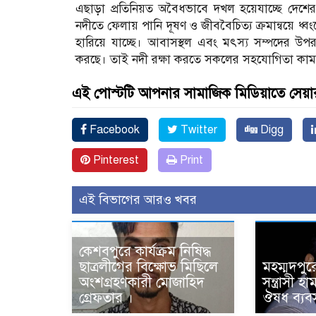
এছাড়া প্রতিনিয়ত অবৈধভাবে দখল হয়েযাচ্ছে দেশের 
নদীতে ফেলায় পানি দূষণ ও জীববৈচিত্য ক্রমান্বয়ে ধ্ব
হারিয়ে যাচ্ছে। আবাসস্থল এবং মৎস্য সম্পদের উপর প
করছে। তাই নদী রক্ষা করতে সকলের সহযোগিতা কাম
এই পোস্টটি আপনার সামাজিক মিডিয়াতে সেয়া
Facebook
Twitter
Digg
Pinterest
Print
এই বিভাগের আরও খবর
কেশবপুরে কার্যক্রম নিষিদ্ধ
ছাত্রলীগের বিক্ষোভ মিছিলে
মহম্মদপুর
অংশগ্রহণকারী মোজাহিদ
সন্ত্রাসী 
গ্রেফতার ।
ঔষধ ব্যবস