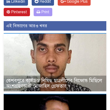
Linkedin
Reddit
Google Plus
Pinterest
Print
এই বিভাগের আরও খবর
কেশবপুরে কার্যক্রম নিষিদ্ধ ছাত্রলীগের বিক্ষোভ মিছিলে
অংশগ্রহণকারী মোজাহিদ গ্রেফতার ।