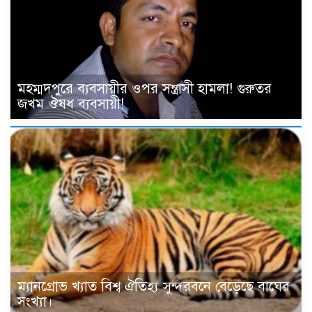
মহম্মদপুরে ব্যবসায়ীর ওপর সন্ত্রাসী হামলা! গুরুতর
জখম ঔষধ ব্যবসায়ী!
ম্যানগ্রোভ খ্যাত বিশ্ব ঐতিহ্য সুন্দরবনে বেড়েছে বাঘের
সংখ্যা।