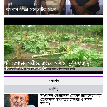
কয়রায় গাঁজা সহ আটক ১জন।
ঝিকরগাছার পল্লীতে রাতের আধারে দুর্বৃত্ত দ্বারা দুই
বিঘা পেঁপে বাগান কর্তন।
সর্বশেষ
জনপ্রিয়
সাংবাদিক মোয়াজ্জেম হোসেন রাসেলের পিতা
তোফাজ্জল ডাক্তারের জানাজা ও দাফন
সম্পন্ন।