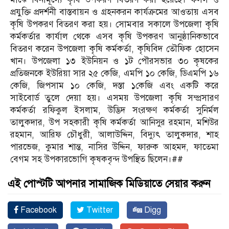
প্রযুক্তি প্রদর্শনী বাস্তবায়ন ও গ্রহনকরন কার্যক্রমের আওতায় এসব
কৃষি উপকরণ বিতরণ করা হয়। সোমবার সকালে উপজেলা কৃষি
কর্মকর্তার কার্যাল থেকে এসব কৃষি উপকরণ আনুষ্ঠানিকভাবে
বিতরণ করেন উপজেলা কৃষি কর্মকর্তা, কৃষিবিদ তৌফিক হোসেন
খান। উপজেলা ১৩ ইউনিয়ন ও ১ট পৌরসভার ৩০ কৃষকের
প্রতিজনকে ইউরিয়া সার ২৫ কেজি, এমপি ১০ কেজি, ডিএমপি ১৬
কেজি, জিপসাম ১০ কেজি, দস্তা ১কেজি এবং একটি করে
সাইবোর্ড তুলে দেয়া হয়। এসময় উপজেলা কৃষি সম্প্রসারণ
কর্মকর্তা রফিকুল ইসলাম, উদ্ভিদ সংরক্ষণ কর্মকর্তা সুনির্মল
তালুকদার, উপ সহকারী কৃষি কর্মকর্তা আনিসুর রহমান, মশিউর
রহমান, আরিফ চৌধুরী, আলাউদ্দিন, বিদ্যুৎ তালুকদার, শাহ
পারভেজ, কুমার শান্ত, নাসির উদ্দিন, ফারুক আহমদ, ফাতেমা
বেগম সহ উপকারভোগি কৃষকবৃন্দ উপস্থিত ছিলেন।##
এই পোস্টটি আপনার সামাজিক মিডিয়াতে সেয়ার করুন
Facebook
Twitter
Digg