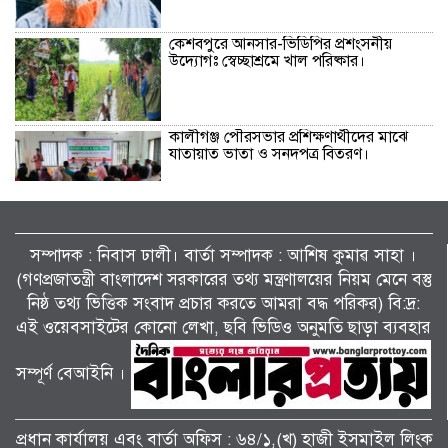
কেশবপুরে আনসার-ভিডিপির প্রশংসনীয়
উদ্যোগঃ স্বেচ্ছাশ্রমে খাল পরিষ্কার।
কালীগঞ্জ পৌরসভার প্রশিক্ষণার্থীদের মাঝে
যাতায়াত ভাতা ও সনদপত্র বিতরণ।
কেশবপুর (অসকস)-এর উদ্যোগে বৃক্ষরোপণ
কর্মসূচি-২০২৬ পালন।
সম্পাদক : নিবাস ঢালী। বার্তা সম্পাদক : আশিষ কুমাৱ সাহা ।
(গণপ্রজাতন্ত্রী বাংলাদেশ সরকারের তথ্য মন্ত্রণালয়ের নিয়ম মেনে বস্তু
নিষ্ঠ তথ্য ভিত্তিক সংবাদ প্রচার করতে আমরা বদ্ধ পরিকর) বি:দ্র:
মাদকের সাথে জড়িত ব্যাক্তিদের কোন প্রকার
ছাড় নেই, নেওয়া হবে কঠোর ব্যবস্থা
এই ওয়েবসাইটের কোনো লেখা, ছবি ভিডিও অনুমতি ছাড়া ব্যবহার
…………….খুলনা জেলা পুলিশ সুপার ।
সম্পূর্ণ বেআইনি ।
বিলাইছড়িতে বন্যাদুর্গতদের পাশে ব্র্যাক।
প্রধান কার্যালয় এবং বার্তা অফিস : ৬৪/১,(খ) হাজী ইসমাইল লিংক