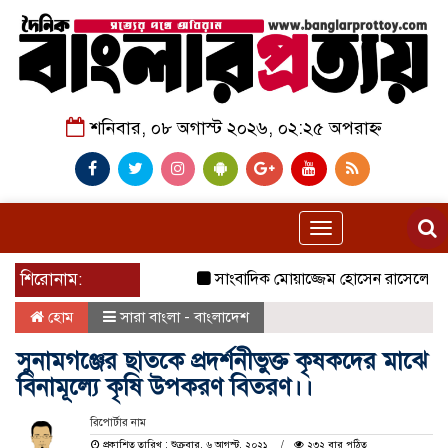
শনিবার, ০৮ অগাস্ট ২০২৬, ০২:২৫ অপরাহ্ন
Toggle
navigation
শিরোনাম:
সাংবাদিক মোয়াজ্জেম হোসেন রাসেলের পিতা ত
হোম
সারা বাংলা - বাংলাদেশ
সুনামগঞ্জের ছাতকে প্রদর্শনীভুক্ত কৃষকদের মাঝে
বিনামূল্যে কৃষি উপকরণ বিতরণ।।
রিপোর্টার নাম
প্রকাশিত তারিখ : শুক্রবার, ৬ আগস্ট, ২০২১
২৩২ বার পঠিত