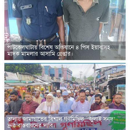
পাটকেলঘাটায় বিশেষ অভিযানে ৪ পিস ইয়াবাসহ
মাদক মামলার আসামি গ্রেপ্তার।
তালায় জামায়াতের বিশাল গণমিছিল, ‘জুলাই সনদ’
দ্রুত বাস্তবায়নের দাবি।