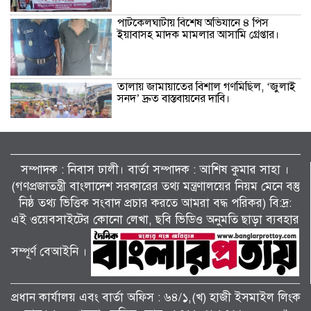
পাটকেলঘাটায় বিশেষ অভিযানে ৪ পিস
ইয়াবাসহ মাদক মামলার আসামি গ্রেপ্তার।
তালায় জামায়াতের বিশাল গণমিছিল, ‘জুলাই
সনদ’ দ্রুত বাস্তবায়নের দাবি।
কালীগঞ্জে জুলাই গণঅভ্যুত্থান দিবসের গণ
মিছিল আলোচনা সভা ও দোয়া মাহফিল
সম্পাদক : নিবাস ঢালী। বার্তা সম্পাদক : আশিষ কুমাৱ সাহা ।
অনুষ্ঠিত।
(গণপ্রজাতন্ত্রী বাংলাদেশ সরকারের তথ্য মন্ত্রণালয়ের নিয়ম মেনে বস্তু
নিষ্ঠ তথ্য ভিত্তিক সংবাদ প্রচার করতে আমরা বদ্ধ পরিকর) বি:দ্র:
শ্যামনগরে ফাইটার ক্যারাতে ক্লাবের বেল্ট
এই ওয়েবসাইটের কোনো লেখা, ছবি ভিডিও অনুমতি ছাড়া ব্যবহার
প্রদান অনুষ্ঠান।
সম্পূর্ণ বেআইনি ।
কয়রায় জুলাই গণঅভ্যুত্থান দিবস পালন
উপলক্ষ্যে সংবর্ধনা ও আলোচনা সভা ।
প্রধান কার্যালয় এবং বার্তা অফিস : ৬৪/১,(খ) হাজী ইসমাইল লিংক