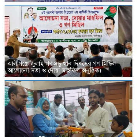
কালীগঞ্জে জুলাই গণঅভ্যুত্থান দিবসের গণ মিছিল
আলোচনা সভা ও দোয়া মাহফিল অনুষ্ঠিত।