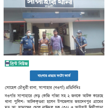
বাংলার প্রত্যয় ফটো কার্ড
সোহেল চৌধুরী রানা, সাপাহার (নওগাঁ) প্রতিনিধিঃ
নওগাঁর সাপাহারে দেড় কেজি গাঁজা সহ ২ জনকে আটক করেছে
থানা পুলিশ। আটককৃতরা হলেন উপজেলার জয়দেবপুর গ্রামের
মৃত আ: সামাদের ছেলে নাঈমুল হক (৩২) ও আইহাই দিঘীপাড়া