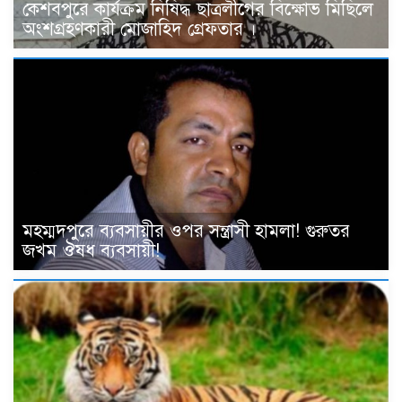
কেশবপুরে কার্যক্রম নিষিদ্ধ ছাত্রলীগের বিক্ষোভ মিছিলে
অংশগ্রহণকারী মোজাহিদ গ্রেফতার ।
মহম্মদপুরে ব্যবসায়ীর ওপর সন্ত্রাসী হামলা! গুরুতর
জখম ঔষধ ব্যবসায়ী!