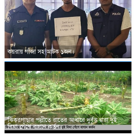
কয়রায় গাঁজা সহ আটক ১জন।
ঝিকরগাছার পল্লীতে রাতের আধারে দুর্বৃত্ত দ্বারা দুই
বিঘা পেঁপে বাগান কর্তন।