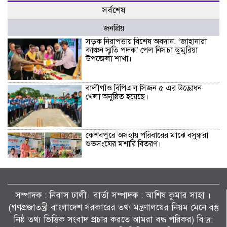
সর্বশেষ
জনপ্রিয়
সড়ক নিরাপত্তায় বিশেষ অবদান: ‘জাহানারা
কাঞ্চন স্মৃতি পদক’ পেল নিসচা ডুমুরিয়া
উপজেলা শাখা।
বালীগাঁও বিপিএল সিজন ৫ এর উদ্ভোধন
খেলা অনুষ্ঠিত হয়েছে।
কেশবপুরে অসহায় পরিবারের মাঝে বসুন্ধরা
শুভসংঘের মশারি বিতরণ।
কেশবপুরে কৃষকের ধানের চারা রোপণ করে
দিলেন আনসার-ভিডিপির সদস্যরা।
সম্পাদক : নিবাস ঢালী। বার্তা সম্পাদক : আশিষ কুমাৱ সাহা ।
(গণপ্রজাতন্ত্রী বাংলাদেশ সরকারের তথ্য মন্ত্রণালয়ের নিয়ম মেনে বস্তু
সাংবাদিক মোয়াজ্জেম হোসেন রাসেলের পিতা
নিষ্ঠ তথ্য ভিত্তিক সংবাদ প্রচার করতে আমরা বদ্ধ পরিকর) বি:দ্র: