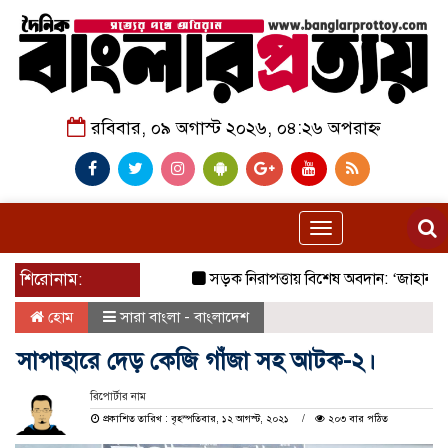
রবিবার, ০৯ অগাস্ট ২০২৬, ০৪:২৬ অপরাহ্ন
Toggle
navigation
শিরোনাম:
সড়ক নিরাপত্তায় বিশেষ অবদান: ‘জাহানারা কাঞ
হোম
সারা বাংলা - বাংলাদেশ
সাপাহারে দেড় কেজি গাঁজা সহ আটক-২।
রিপোর্টার নাম
প্রকাশিত তারিখ : বৃহস্পতিবার, ১২ আগস্ট, ২০২১
২০৩ বার পঠিত