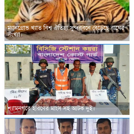
ম্যানগ্রোভ খ্যাত বিশ্ব ঐতিহ্য সুন্দরবনে বেড়েছে বাঘের
সংখ্যা।
শ্যামনগরে হরিণের মাংস সহ আটক দুই।