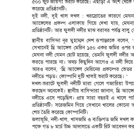
৫০০ ফুট জায়গা ভরাট করেছে। এছাড়া এ অংশ থেকে উৎ
করেছে প্রতিষ্ঠানটি।
দুই নদী, দুই খাল দখল : খরস্রোতের কারণে মেঘ
অ্যাঙ্গেলের প্রকল্প এলাকায় গিয়ে দেখা যায়, মেঘ
প্রতিষ্ঠানটি। আর ফুলদী নদীর মাঝ বরাবর পর্যন্ত বালু
স্থানীয় বাসিন্দা নূর মুহাম্মদ দেশ রূপান্তরকে বল
সেখানেই থ্রি অ্যাঙ্গেল মেরিন ১৫০ একর জমির ওপর 
মেঘনা নদী যেমন ছোট হয়েছে, তেমনি ফুলদী নদীর অ
করতে পারছে না। অথচ কিছুদিন আগেও এ নদী দিয়ে এখা
আরও বলেন, ‘থ্রি অ্যাঙ্গেল মেরিনের প্রকল্পের ভেত
নদীতে পড়ত। কোম্পানি দুটি খালই ভরাট করেছে। ’
দখল-ভরাটে ফুলদী নদীটি মারা গেলে গজারিয়া উপ
করছেন অনেকেই। স্থানীয় বাসিন্দারা জানান, থ্রি অ্যা
নদীতে এসে পড়েছিল। প্রায় সারা বছরই এ খালে পান
প্রতিষ্ঠানটি। সরেজমিন গিয়ে সেখানে খালের কোনো 
শেড তৈরি করেছে কোম্পানিটি।
জলাভূমি, নদী-খাল, খাসজমি ও ব্যক্তিগত জমি দখল করে জা
পক্ষে গত ৮ মার্চ উচ্চ আদালতে একটি রিট আবেদন করা