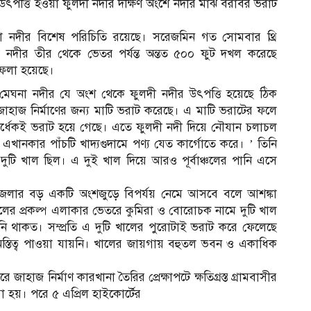
পত্তি হওয়া ফুলদী নদীর দক্ষিণ অংশে নদীর মাঝ বরাবর ভরাট
না নদীর বিশেষ পরিচিতি রয়েছে। সরেজমিন গত সোমবার থ্রি
না নদীর তীর থেকে ভেতর পর্যন্ত অন্তত ৫০০ ফুট দখল করেছে
 ফেলা হয়েছে।
েন, ‘মেঘনা নদীর যে অংশ থেকে ফুলদী নদীর উৎপত্তি হয়েছে ঠিক
জাহাজ নির্মাণের জন্য মাটি ভরাট করেছে। এ মাটি ভরাটের ফলে
র্ধেকই ভরাট হয়ে গেছে। এতে ফুলদী নদী দিয়ে নৌযান চলাচল
নকার পাঁচটি খাদ্যগুদামে পণ্য যেত কার্গোতে করে। ’ তিনি
র দুটি খাল ছিল। এ দুই খাল দিয়ে আরও পূর্বাঞ্চলের পানি এসে
জেলার বড় একটি অংশজুড়ে বিপর্যয় নেমে আসবে বলে আশঙ্কা
ঙ্গেলের প্রকল্প এলাকার ভেতরে কুমিরা ও বোরোচক নামে দুটি খাল
ি থাকত। সম্প্রতি এ দুটি খালের পুরোটাই ভরাট করে ফেলেছে
অস্তিত্ব পাওয়া যায়নি। খালের জায়গায় বহুতল ভবন ও একাধিক
হাজ নির্মাণ কারখানা তৈরির প্রেক্ষাপটে ক্ষতিগ্রস্ত গ্রামবাসীর
 হয়। পরে ৫ এপ্রিল হাইকোর্টের