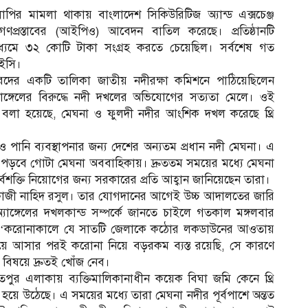
লাপির মামলা থাকায় বাংলাদেশ সিকিউরিটিজ অ্যান্ড এক্সচেঞ্জ
 গণপ্রস্তাবের (আইপিও) আবেদন বাতিল করেছে। প্রতিষ্ঠানটি
ধ্যমে ৩২ কোটি টাকা সংগ্রহ করতে চেয়েছিল। সর্বশেষ গত
সইসি।
রদের একটি তালিকা জাতীয় নদীরক্ষা কমিশনে পাঠিয়েছিলেন
াঙ্গেলের বিরুদ্ধে নদী দখলের অভিযোগের সত্যতা মেলে। ওই
তে বলা হয়েছে, মেঘনা ও ফুলদী নদীর আংশিক দখল করেছে থ্রি
পানি ব্যবস্থাপনার জন্য দেশের অন্যতম প্রধান নদী মেঘনা। এ
্রভাব পড়বে গোটা মেঘনা অববাহিকায়। দ্রুততম সময়ের মধ্যে মেঘনা
র্বশক্তি নিয়োগের জন্য সরকারের প্রতি আহ্বান জানিয়েছেন তারা।
ন কাজী নাহিদ রসুল। তার যোগদানের আগেই উচ্চ আদালতের জারি
াঙ্গেলের দখলকান্ড সম্পর্কে জানতে চাইলে গতকাল মঙ্গলবার
েন, ‘করোনাকালে যে সাতটি জেলাকে কঠোর লকডাউনের আওতায়
নিয়ে আসার পরই করোনা নিয়ে বড়রকম ব্যস্ত রয়েছি, সে কারণে
িষয়ে দ্রুতই খোঁজ নেব।
পুর এলাকায় ব্যক্তিমালিকানাধীন কয়েক বিঘা জমি কেনে থ্রি
া হয়ে উঠেছে। এ সময়ের মধ্যে তারা মেঘনা নদীর পূর্বপাশে অন্তত