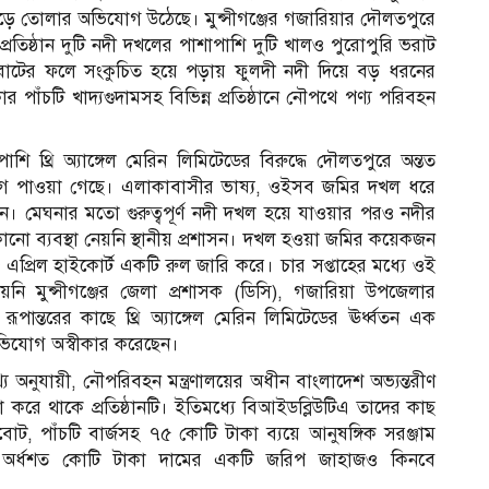
ড়ে তোলার অভিযোগ উঠেছে। মুন্সীগঞ্জের গজারিয়ার দৌলতপুরে
 প্রতিষ্ঠান দুটি নদী দখলের পাশাপাশি দুটি খালও পুরোপুরি ভরাট
 ভরাটের ফলে সংকুচিত হয়ে পড়ায় ফুলদী নদী দিয়ে বড় ধরনের
ঁচটি খাদ্যগুদামসহ বিভিন্ন প্রতিষ্ঠানে নৌপথে পণ্য পরিবহন
 থ্রি অ্যাঙ্গেল মেরিন লিমিটেডের বিরুদ্ধে দৌলতপুরে অন্তত
 পাওয়া গেছে। এলাকাবাসীর ভাষ্য, ওইসব জমির দখল ধরে
ানে। মেঘনার মতো গুরুত্বপূর্ণ নদী দখল হয়ে যাওয়ার পরও নদীর
 কোনো ব্যবস্থা নেয়নি স্থানীয় প্রশাসন। দখল হওয়া জমির কয়েকজন
প্রিল হাইকোর্ট একটি রুল জারি করে। চার সপ্তাহের মধ্যে ওই
নি মুন্সীগঞ্জের জেলা প্রশাসক (ডিসি), গজারিয়া উপজেলার
ান্তরের কাছে থ্রি অ্যাঙ্গেল মেরিন লিমিটেডের ঊর্ধ্বতন এক
 অভিযোগ অস্বীকার করেছেন।
্য অনুযায়ী, নৌপরিবহন মন্ত্রণালয়ের অধীন বাংলাদেশ অভ্যন্তরীণ
সা করে থাকে প্রতিষ্ঠানটি। ইতিমধ্যে বিআইডব্লিউটিএ তাদের কাছ
োট, পাঁচটি বার্জসহ ৭৫ কোটি টাকা ব্যয়ে আনুষঙ্গিক সরঞ্জাম
্রায় অর্ধশত কোটি টাকা দামের একটি জরিপ জাহাজও কিনবে