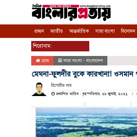
প্রচ্ছদ
জাতীয়
আন্তর্জাতিক
সারা বাংলা
বিনোদন
শিরোনাম:
হোম
সারা বাংলা - বাংলাদেশ
মেঘনা-ফুলদীর বুকে কারখানা! ওসমান 
রিপোর্টার নাম
প্রকাশিত তারিখ : বৃহস্পতিবার, ২৯ জুলাই, ২০২১