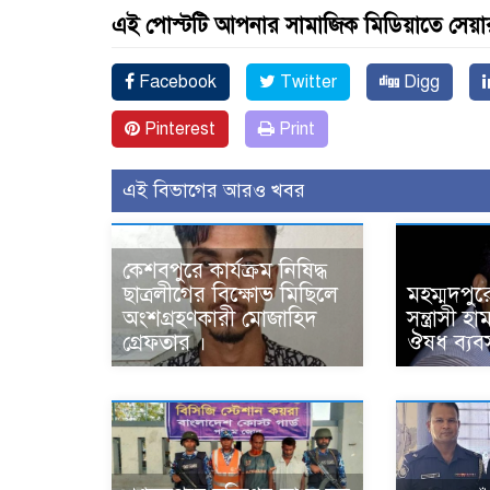
এই পোস্টটি আপনার সামাজিক মিডিয়াতে সেয়া
Facebook
Twitter
Digg
Pinterest
Print
এই বিভাগের আরও খবর
কেশবপুরে কার্যক্রম নিষিদ্ধ
ছাত্রলীগের বিক্ষোভ মিছিলে
মহম্মদপুর
অংশগ্রহণকারী মোজাহিদ
সন্ত্রাসী 
গ্রেফতার ।
ঔষধ ব্যবস