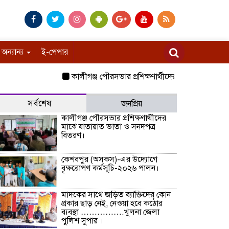
অন্যান্য
ই-পেপার
কালীগঞ্জ পৌরসভার প্রশিক্ষণার্থীদের মাঝে যাতায়াত ভাতা
সর্বশেষ
জনপ্রিয়
কালীগঞ্জ পৌরসভার প্রশিক্ষণার্থীদের
মাঝে যাতায়াত ভাতা ও সনদপত্র
বিতরণ।
কেশবপুর (অসকস)-এর উদ্যোগে
বৃক্ষরোপণ কর্মসূচি-২০২৬ পালন।
মাদকের সাথে জড়িত ব্যাক্তিদের কোন
প্রকার ছাড় নেই, নেওয়া হবে কঠোর
ব্যবস্থা …………….খুলনা জেলা
পুলিশ সুপার ।