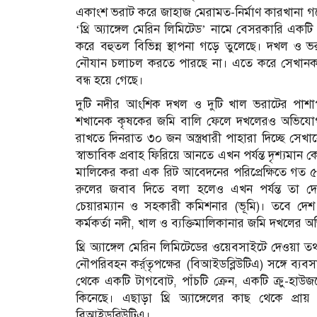
একাংশ ভরাট করে জাহাজ মেরামত-নির্মাণ কারখানা গ
‘থ্রি অ্যাঙ্গেল মেরিন লিমিটেড’ নামে বেসরকারি একটি
করে বহুতল বিভিন্ন স্থাপনা গড়ে তুলেছে। দখল ও
নৌযান চলাচল করতে পারছে না। এতে করে সেখানকার পা
বন্ধ হয়ে গেছে।
দুটি নদীর আংশিক দখল ও দুটি খাল ভরাটের পাশাপাশি
শখানেক কৃষকের জমি বালি ফেলে দখলেরও অভিযোগ
রাখতে দিনরাত ৩০ জন অস্ত্রধারী পাহারা দিচ্ছে সেখ
স্বাভাবিক প্রবাহ ফিরিয়ে আনতে এখন পর্যন্ত দৃশ্যমান
মালিকের করা এক রিট আবেদনের পরিপ্রেক্ষিতে গত ৫ এ
রুলের জবাব দিতে বলা হলেও এখন পর্যন্ত তা দেয়
চেয়ারম্যান ও সহকারী কমিশনার (ভূমি)। তবে দেশ রূপ
কর্মকর্তা নদী, খাল ও ব্যক্তিমালিকানার জমি দখলের
থ্রি অ্যাঙ্গেল মেরিন লিমিটেডের ওয়েবসাইটে দেওয়া তথ
নৌপরিবহন কর্র্তৃপক্ষের (বিআইডব্লিউটিএ) সঙ্গে ব্যব
থেকে একটি টাগবোট, পাঁচটি ক্রেন, একটি ক্রু-হাউজব
কিনেছে। এছাড়া থ্রি অ্যাঙ্গেলের কাছ থেকে প
বিআইডব্লিউটিএ।