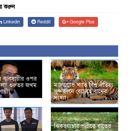
র করুন
Linkedin
Reddit
Google Plus
ে ব্যবসায়ীর ওপর
ম্যানগ্রোভ খ্যাত বিশ্ব ঐতিহ্য
হামলা! গুরুতর জখম
সুন্দরবনে বেড়েছে বাঘের
ায়ী!
সংখ্যা।
ঝিকরগাছার পল্লীতে রাতের