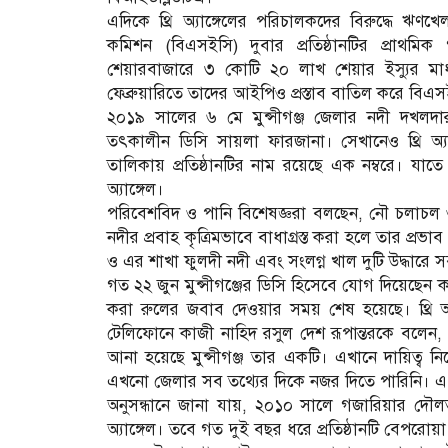
এদিকে থ্রি অ্যাঙ্গেলের পরিচালকদের বিরুদ্ধে ঋণখে
কমিশন (বিএসইসি) দুবার প্রতিষ্ঠানটির প্রাথমিক
শেয়ারবাজারে ৩ কোটি ২০ লাখ শেয়ার ইস্যুর মা
ফেব্রুয়ারিতে তাদের আইপিও প্রস্তাব বাতিল করে বিএ
২০১৯ সালের ৬ মে মুন্সীগঞ্জ জেলার নদী দখলদা
তৎকালীন ডিসি সায়লা ফারজানা। সেখানেও থ্রি অ্য
তালিকায় প্রতিষ্ঠানটির নাম রয়েছে এক নম্বরে। যা
অ্যাঙ্গেল।
পরিবেশবিদ ও পানি বিশেষজ্ঞরা বলছেন, নৌ চলাচল ও 
নদীর প্রবাহ কৃত্রিমভাবে বাধাগ্রস্ত করা হলে তার প
ও এর শাখা ফুলদী নদী এবং সংলগ্ন খাল দুটি উদ্ধারে স
গত ২২ জুন মুন্সীগঞ্জের ডিসি হিসেবে যোগ দিয়েছে
করা রুলের জবাব দেওয়ার সময় শেষ হয়েছে। থ্রি অ্য
টেলিফোনে কাজী নাহিদ রসুল দেশ রূপান্তরকে বল
আনা হয়েছে মুন্সীগঞ্জ তার একটি। এখানে দায়িত্ব 
এখনো জেলার সব তথ্যের দিকে নজর দিতে পারিনি। এ ব
অনুসন্ধানে জানা যায়, ২০১০ সালে গজারিয়ার দৌলত
অ্যাঙ্গেল। তবে গত দুই বছর ধরে প্রতিষ্ঠানটি বেপরোয়